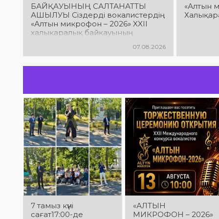
БАЙҚАУЫНЫҢ САЛТАНАТТЫ
«Алтын м
АШЫЛУЫ Сіздерді вокалистердің
Халықар
«Алтын микрофон – 2026» XXII
халықаралық байқауының
салтанатты ашылу рәсіміне
07.08.2026
шақырамыз! Бұл күні түрлі
елдерден келген талантты
орындаушылар бас қосып, үлкен
шығармашылық додаға жол
ашады. Әсем ән мен жарқын
әсерге толы өнер мерекесінің
куәсі болыңыздар! Келіңіздер, жас
таланттарға бірге қолдау
көрсетейік!
7 тамыз күні
«АЛТЫН
сағат17:00-де
МИКРОФОН – 2026»