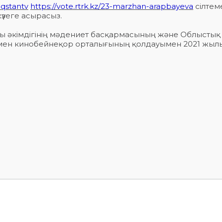
aqstantv
https://vote.rtrk.kz/23-marzhan-arapbayeva
сілтем
үзеге асырасыз.
сы әкімдігінің мәдениет басқармасының және Облыстық
н кинобейнеқор орталығының қолдауымен 2021 жылы