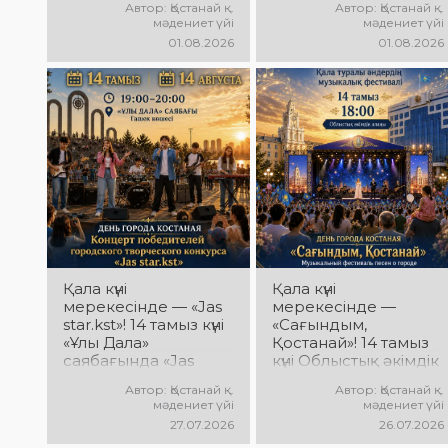
Автор: Қостанай қ.
Автор: Қостанай қ.
Азамат Ибраевтың
мәдениет үйі
мәдениет үйі
концерттік
01.08.2026
01.08.2026
бағдарламасы өтеді!
Сіздерді сүйікті әндер,
жарқын орындау,
қуатты энергия мен
көтеріңкі мерекелік
көңіл күй күтеді!
Қала күні
Қала күні
мерекесінде — «Jas
мерекесінде —
star.kst»! 14 тамыз күні
«Сағындым,
«Ұлы Дала»
Қостанай»! 14 тамыз
саябағында «Jas
күні Облыстық әкімдік
star.kst» қалалық
алаңында қала
Автор: Қостанай қ.
Автор: Қостанай қ.
шығармашылық
туралы әндердің
мәдениет үйі
мәдениет үйі
байқауы
«Сағындым,
27.07.2026
26.07.2026
жеңімпаздарының
Қостанай»