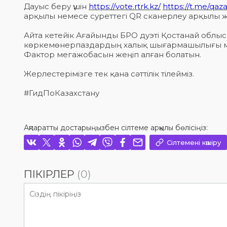
Дауыс беру үшін
https://vote.rtrk.kz/
https://t.me/qaz
арқылы немесе суреттегі QR сканерлеу арқылы ж
Айта кетейік Ағайынды БРО дуэті Қостанай облы
көркемөнерпаздардың халық шығармашылығы ме
Фактор мегажобасын жеңіп алған болатын.
Жерлестерімізге тек қана сәттілік тілейміз.
#ГидПоКазахстану
Ақпаратты достарыңызбен сілтеме арқылы бөлісіңіз:
Сілтемені көшіру
ПІКІРЛЕР
(0)