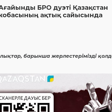
і Ағайынды БРО дуэті Қазақстан
жобасының ақтық сайысында
айлықтар, барынша жерлестерімізді қол