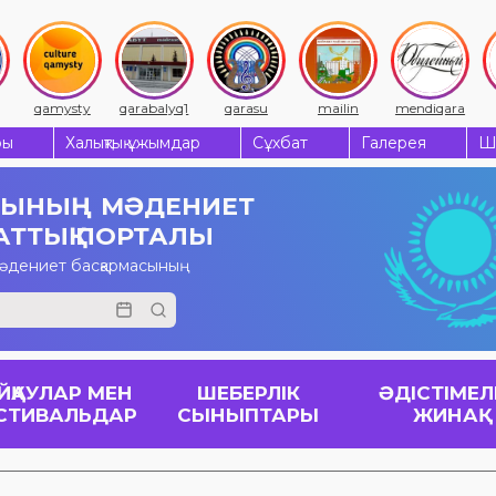
qamysty
qarabalyq1
qarasu
mailin
mendiqara
ры
Халықтық ұжымдар
Сұхбат
Галерея
Ш
СЫНЫҢ
МӘДЕНИЕТ
АТТЫҚ ПОРТАЛЫ
мәдениет басқармасының
ЙҚАУЛАР МЕН
ШЕБЕРЛІК
ӘДІСТІМЕЛ
СТИВАЛЬДАР
СЫНЫПТАРЫ
ЖИНАҚ