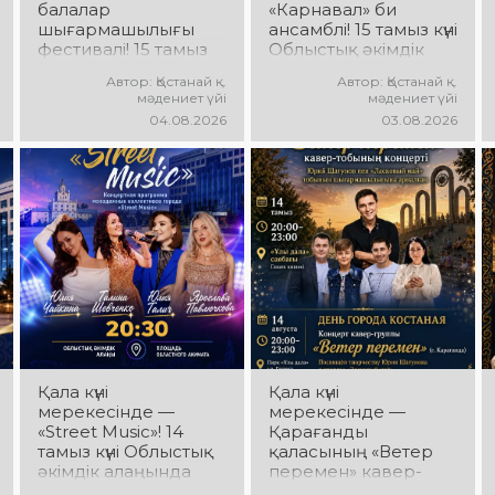
балалар
«Карнавал» би
шығармашылығы
ансамблі! 15 тамыз күні
фестивалі! 15 тамыз
Облыстық әкімдік
күні Облыстық әкімдік
алаңында
Автор: Қостанай қ.
Автор: Қостанай қ.
алаңында «Даму
«Карнавал» би
мәдениет үйі
мәдениет үйі
бала» жобасының
ансамблінің
04.08.2026
03.08.2026
балалар
концерттік
шығармашылық
бағдарламасы өтеді!
ұжымдары
Ансамбль жетекшісі
қатысатын «Алтын
— Шамиль
дән» фестивалі өтеді!
Фахрутдинов.
Сіздерді жас
Сіздерді әсерлі
таланттардың
хореографиялық
жарқын өнері, әсем
қойылымдар,
әндер, әсерлі билер
жарқын бейнелер,
мен мерекелік көңіл
қуатты ырғақ пен
күй күтеді!
мерекелік көңіл күй
күтеді!
Қала күні
Қала күні
мерекесінде —
мерекесінде —
«Street Music»! 14
Қарағанды
тамыз күні Облыстық
қаласының «Ветер
әкімдік алаңында
перемен» кавер-
қаланың жастар
тобы! 14 тамыз күні