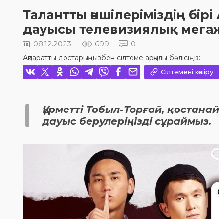
Талантты әншілеріміздің бір
дауысы телевизиялық мега
08.12.2023
699
0
Ақпаратты достарыңызбен сілтеме арқылы бөлісіңіз:
Сілтемені көшіру
Құрметті Тобыл-Торғай, қостан
дауыс берулеріңізді сұраймыз.