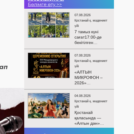
Бөлімге өту >>
07.08.2026
Қостанай қ. мәдениет
үйі
7 тамыз күні
сағат17:00-де
бекітілген
жоспарға және
KPI
07.08.2026
көрсеткіштерін
Қостанай қ. мәдениет
орындау аясында
дап
үйі
«Таза Қазақстан»
«АЛТЫН
экологиялық
МИКРОФОН –
акциясына
2026»
арналған көшпелі
БАЙҚАУЫНЫҢ
концерт
САЛТАНАТТЫ
Меңдіқара
04.08.2026
АШЫЛУЫ
ауданының
Қостанай қ. мәдениет
Сіздерді
Красная Пресня
үйі
вокалистердің
ауылында
Қостанай
«Алтын
өткізілді
қаласында —
микрофон –
«Алтын дән»
2026» XXII
балалар
халықаралық