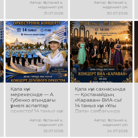
Автор: Қостанай қ.
Автор: Қостанай қ.
ұжымдарының
«Ұлы Дала»
мәдениет үйі
мәдениет үйі
«Street Music»
саябағында Юрий
31.07.2026
30.07.2026
концерттік
Шатунов пен
бағдарламасы өтеді!
«Ласковый май»
Сіздерді заманауи
тобының
музыка, жарқын
шығармашылығына
орындаулар, қуатты
арналған концерт
энергия мен
өтеді! Сіздерді
көтеріңкі мерекелік
көпшілік сүйіп
көңіл күй күтеді!
тыңдайтын әндер,
жылы естеліктер мен
ерекше музыкалық
атмосфера күтеді!
Қала күні
Қала күні сахнасында
мерекесінде — А.
— Қостанайдың
Губенко атындағы
«Караван» ВИА-сы!
үрмелі аспаптар
14 тамыз күні «Ұлы
оркестрі! 14 тамыз күні
Дала» саябағында
Облыстық әкімдік
«Караван» ВИА-
Автор: Қостанай қ.
Автор: Қостанай қ.
алаңында
сының мерекелік
мәдениет үйі
мәдениет үйі
оркестрдің
концерті өтеді!
25.07.2026
24.07.2026
мерекелік концерті
Сіздерді сүйікті әндер,