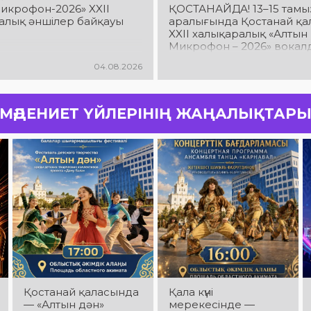
икрофон-2026» XXІІ
ҚОСТАНАЙДА! 13–15 тамы
алық әншілер байқауы
аралығында Қостанай қа
XXII халықаралық «Алтын
Микрофон – 2026» вокал
байқауы өтеді! Талантты
04.08.2026
орындаушылардың жар
өнерін тамашалап, халы
вокалдық байқаудың ер
атмосферасын бірге сезін
МӘДЕНИЕТ ҮЙЛЕРІНІҢ ЖАҢАЛЫҚТАР
Қостанай қаласында
Қала күні
— «Алтын дән»
мерекесінде —