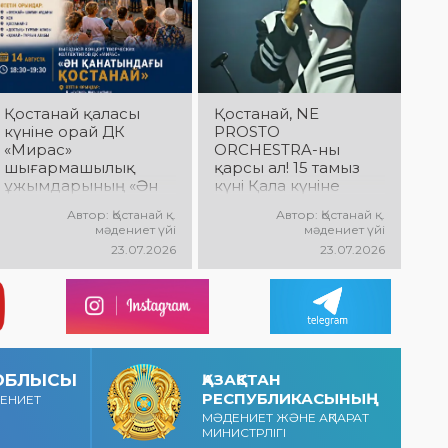
көңіл күй күтеді!
мерекелік көңіл күй
дайындық
күтеді!
пысықталды
Қостанай қаласы
Қостанай, NE
күніне орай ДК
PROSTO
«Мирас»
ORCHESTRA-ны
шығармашылық
қарсы ал! 15 тамыз
ұжымдарының «Ән
күні Қала күніне
қанатындағы
арналған мерекелік
Автор: Қостанай қ.
Автор: Қостанай қ.
Қостанай» көшпелі
концертте NE
мәдениет үйі
мәдениет үйі
концерті өтеді!
PROSTO ORCHESTRA
23.07.2026
23.07.2026
Баршаңызды
өнер көрсетеді!
мерекелік
@ne_prosto_orchestr
концертке
a
шақырамыз!
 ОБЛЫСЫ
ҚАЗАҚСТАН
РЕСПУБЛИКАСЫНЫҢ
ДЕНИЕТ
МӘДЕНИЕТ ЖӘНЕ АҚПАРАТ
МИНИСТРЛІГІ