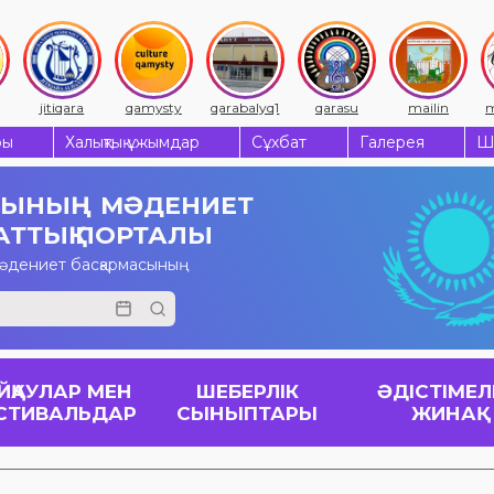
jitiqara
qamysty
qarabalyq1
qarasu
mailin
m
ры
Халықтық ұжымдар
Сұхбат
Галерея
Ш
СЫНЫҢ
МӘДЕНИЕТ
АТТЫҚ ПОРТАЛЫ
мәдениет басқармасының
ЙҚАУЛАР МЕН
ШЕБЕРЛІК
ӘДІСТІМЕЛ
СТИВАЛЬДАР
СЫНЫПТАРЫ
ЖИНАҚ