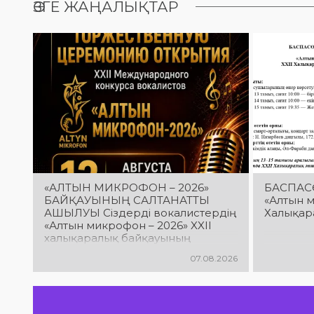
ӨЗГЕ ЖАҢАЛЫҚТАР
«АЛТЫН МИКРОФОН – 2026»
БАСПАС
БАЙҚАУЫНЫҢ САЛТАНАТТЫ
«Алтын м
АШЫЛУЫ Сіздерді вокалистердің
Халықар
«Алтын микрофон – 2026» XXII
халықаралық байқауының
салтанатты ашылу рәсіміне
07.08.2026
шақырамыз! Бұл күні түрлі
елдерден келген талантты
орындаушылар бас қосып, үлкен
шығармашылық додаға жол
ашады. Әсем ән мен жарқын