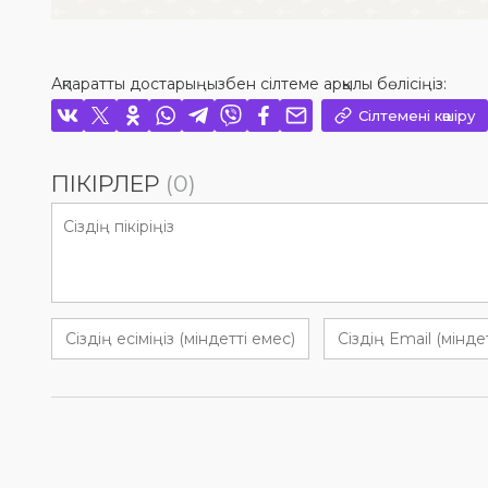
Ақпаратты достарыңызбен сілтеме арқылы бөлісіңіз:
Сілтемені көшіру
ПІКІРЛЕР
(0)