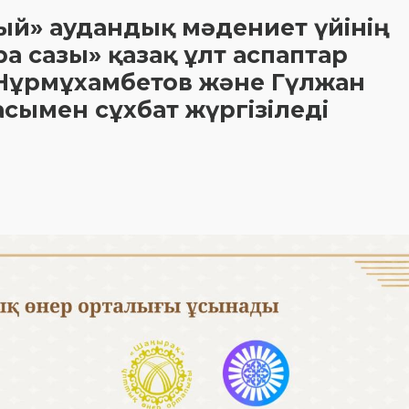
й» аудандық мәдениет үйінің
 сазы» қазақ ұлт аспаптар
р Нұрмұхамбетов және Гүлжан
сымен сұхбат жүргізіледі