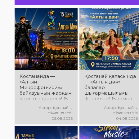
әсерге толы өнер мерекесінің
куәсі болыңыздар! Келіңіздер, жас
таланттарға бірге қолдау
көрсетейік!
Қостанайда —
Қостанай қаласында
«Алтын
— «Алтын дән»
Микрофон-2026»
балалар
байқауының жарқын
шығармашылығы
қорытынды кеші! 15
фестивалі! 15 тамыз
тамыз күні
күні Облыстық
Автор: Қостанай қ.
Автор: Қостанай қ.
Халықаралық
әкімдік алаңында
мәдениет үйі
мәдениет үйі
вокалистер байқауы
«Даму бала»
05.08.2026
04.08.2026
жеңімпаздарын
жобасының балалар
марапаттау рәсімі
шығармашылық
мен гала-концерт
ұжымдары
өтеді! Сіздерді үздік
қатысатын «Алтын