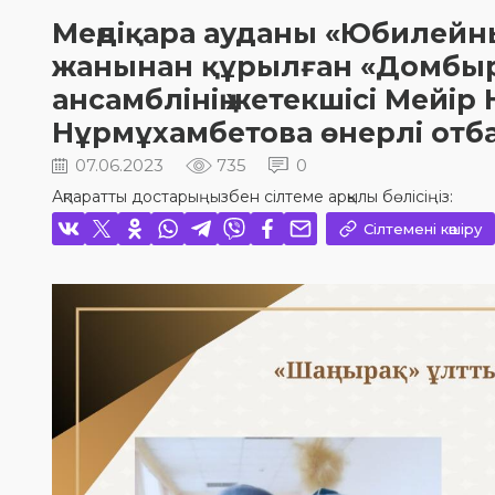
Меңдіқара ауданы «Юбилейны
жанынан құрылған «Домбыра
ансамблінің жетекшісі Мейі
Нұрмұхамбетова өнерлі отба
07.06.2023
735
0
Ақпаратты достарыңызбен сілтеме арқылы бөлісіңіз:
Сілтемені көшіру