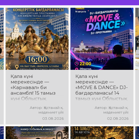
Қала күні
Қала күні
мерекесінде —
мерекесінде —
«Карнавал» би
«MOVE & DANCE» DJ-
ансамблі! 15 тамыз
бағдарламасы! 14
күні Облыстық
тамыз күні Облыстық
әкімдік алаңында
әкімдік алаңында
Автор: Қостанай қ.
Автор: Қостанай қ.
«Карнавал» би
мерекелік DJ-
мәдениет үйі
мәдениет үйі
ансамблінің
бағдарлама өтеді!
03.08.2026
02.08.2026
концерттік
Сіздерді заманауи
бағдарламасы өтеді!
музыкалық хиттер,
Ансамбль жетекшісі
би ырғағы, қуатты
— Шамиль
энергия мен жарқын