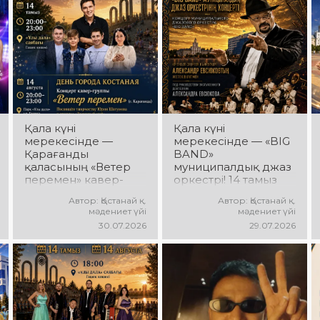
Фахрутдинов.
эмоциялар күтеді!
Сіздерді әсерлі
хореографиялық
қойылымдар,
жарқын бейнелер,
қуатты ырғақ пен
мерекелік көңіл күй
күтеді!
Қала күні
Қала күні
мерекесінде —
мерекесінде — «BIG
Қарағанды
BAND»
қаласының «Ветер
муниципалдық джаз
перемен» кавер-
оркестрі! 14 тамыз
тобы! 14 тамыз күні
күні Облыстық
Автор: Қостанай қ.
Автор: Қостанай қ.
«Ұлы Дала»
әкімдік алаңында
мәдениет үйі
мәдениет үйі
саябағында Юрий
«BIG BAND»
30.07.2026
29.07.2026
Шатунов пен
муниципалдық джаз
«Ласковый май»
оркестрінің концерті
тобының
өтеді! Оркестр
шығармашылығына
жетекшісі — ҚР
арналған концерт
еңбек сіңірген
өтеді! Сіздерді көпшілік
қайраткері
сүйіп тыңдайтын
Александр Евсюков.