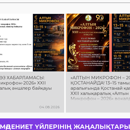
ӨЗ ХАБАРЛАМАСЫ:
«АЛТЫН МИКРОФОН – 20
икрофон-2026» XXІІ
ҚОСТАНАЙДА! 13–15 тамы
алық әншілер байқауы
аралығында Қостанай қа
XXII халықаралық «Алтын
Микрофон – 2026» вокал
байқауы өтеді! Талантты
04.08.2026
орындаушылардың жарқы
тамашалап, халықаралық
вокалдық байқаудың ер
атмосферасын бірге сезін
МӘДЕНИЕТ ҮЙЛЕРІНІҢ ЖАҢАЛЫҚТАР