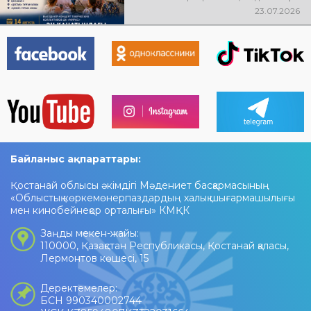
өтеді! Баршаңызды мерекелік
23.07.2026
концертке шақырамыз!
Байланыс ақпараттары:
Қостанай облысы әкімдігі Мәдениет басқармасының
«Облыстық көркемөнерпаздардың халық шығармашылығы
мен кинобейнеқор орталығы» КМҚК
Заңды мекен-жайы:
110000, Қазақстан Республикасы, Қостанай қаласы,
Лермонтов көшесі, 15
Деректемелер:
БСН 990340002744