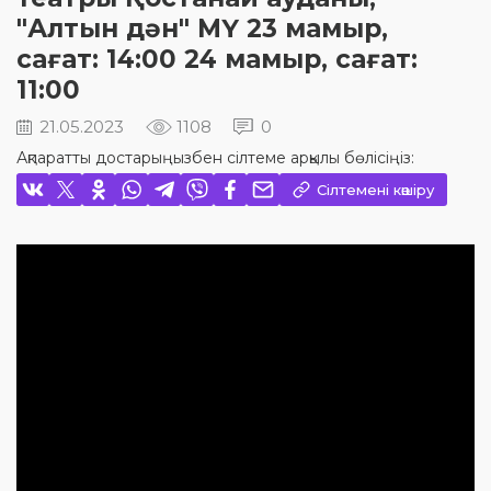
"Алтын дән" МҮ 23 мамыр,
сағат: 14:00 24 мамыр, сағат:
11:00
21.05.2023
1108
0
Ақпаратты достарыңызбен сілтеме арқылы бөлісіңіз:
Сілтемені көшіру