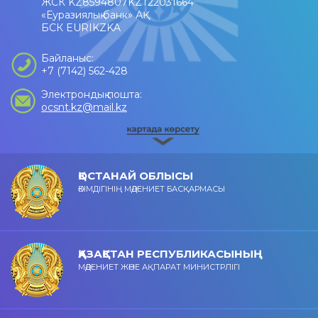
ЖСК KZ8594807KZT22031664
«Еуразиялық банк» АҚ
БСК EURIKZKA
Байланыс:
+7 (7142) 562-428
Электрондық пошта:
ocsnt.kz@mail.kz
ҚОСТАНАЙ ОБЛЫСЫ
ӘКІМДІГІНІҢ МӘДЕНИЕТ БАСҚАРМАСЫ
ҚАЗАҚСТАН РЕСПУБЛИКАСЫНЫҢ
МӘДЕНИЕТ ЖӘНЕ АҚПАРАТ МИНИСТРЛІГІ