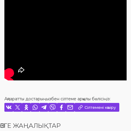
Ақпаратты достарыңызбен сілтеме арқылы бөлісіңіз:
Сілтемені көшіру
ӨЗГЕ ЖАҢАЛЫҚТАР