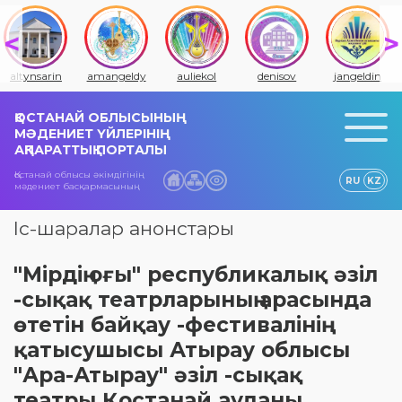
altynsarin
amangeldy
auliekol
denisov
jangeldin
ҚОСТАНАЙ ОБЛЫСЫНЫҢ
МӘДЕНИЕТ ҮЙЛЕРІНІҢ
АҚПАРАТТЫҚ ПОРТАЛЫ
Қостанай облысы әкімдігінің
RU
KZ
мәдениет басқармасының
Іс-шаралар анонстары
"Мірдің оғы" республикалық әзіл
-сықақ театрларының арасында
өтетін байқау -фестивалінің
қатысушысы Атырау облысы
"Ара-Атырау" әзіл -сықақ
театры Қостанай ауданы,