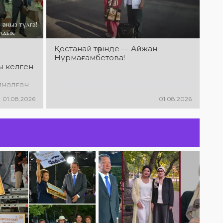
дайындық
пысықталды
Қостанай төрінде — Айжан
Нұрмағамбетова!
ы келген
йналған
,
01.08.2026
01.08.2026
 Закиров
Ы