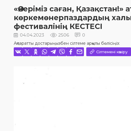
«Өнеріміз саған, Қазақстан!»
көркемөнерпаздардың хал
фестивалінің КЕСТЕСІ
04.04.2023
2506
0
Ақпаратты достарыңызбен сілтеме арқылы бөлісіңіз:
Сілтемені көшіру