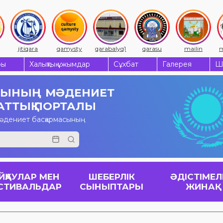
jitiqara
qamysty
qarabalyq1
qarasu
mailin
m
ры
Халықтық ұжымдар
Сұхбат
Галерея
Ш
СЫНЫҢ
МӘДЕНИЕТ
АТТЫҚ ПОРТАЛЫ
мәдениет басқармасының
ЙҚАУЛАР МЕН
ШЕБЕРЛІК
ӘДІСТІМЕЛ
СТИВАЛЬДАР
СЫНЫПТАРЫ
ЖИНАҚ