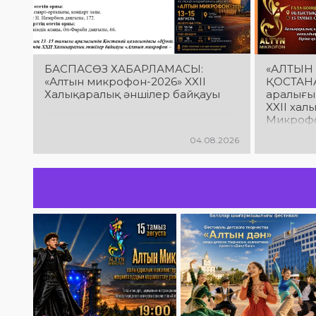
БАСПАСӨЗ ХАБАРЛАМАСЫ:
«АЛТЫН
«Алтын микрофон-2026» XXІІ
ҚОСТАНА
Халықаралық әншілер байқауы
аралығы
XXII хал
Микрофо
байқауы 
04.08.2026
орындау
тамашал
вокалды
атмосфер