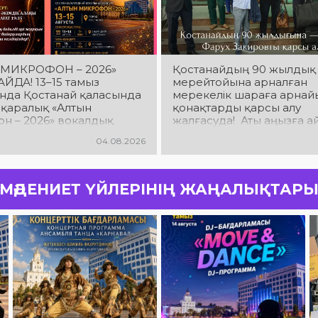
 МИКРОФОН – 2026»
Қостанайдың 90 жылдық
ЙДА! 13–15 тамыз
мерейтойына арналған
нда Қостанай қаласында
мерекелік шараға арнай
ықаралық «Алтын
қонақтарды қарсы алу
н – 2026» вокалдық
жалғасуда! Аты аңызға а
өтеді! Талантты
«Ялла» тобының жетекшісі
04.08.2026
шылардың жарқын өнерін
танымал өнер иесі Фарух
ап, халықаралық
Қостанайға келді.
қ байқаудың ерекше
асын бірге сезініңіздер!
МӘДЕНИЕТ ҮЙЛЕРІНІҢ ЖАҢАЛЫҚТАР