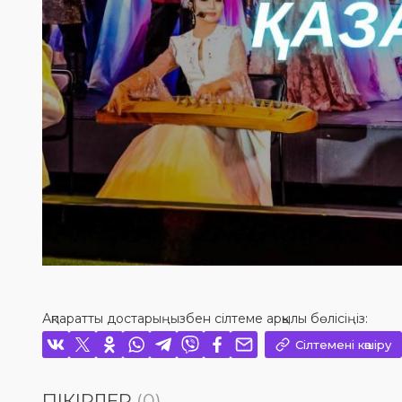
Ақпаратты достарыңызбен сілтеме арқылы бөлісіңіз:
Сілтемені көшіру
ПІКІРЛЕР
(0)