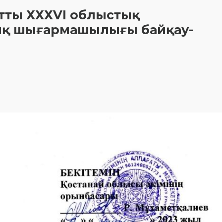
 атты ХХХVI облыстық
ық шығармашылығы байқау-