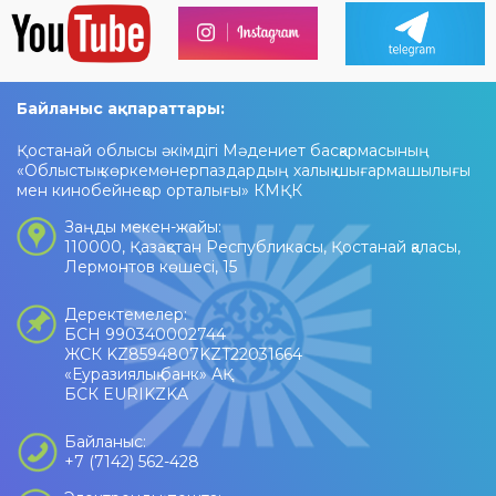
Байланыс ақпараттары:
Қостанай облысы әкімдігі Мәдениет басқармасының
«Облыстық көркемөнерпаздардың халық шығармашылығы
мен кинобейнеқор орталығы» КМҚК
Заңды мекен-жайы:
110000, Қазақстан Республикасы, Қостанай қаласы,
Лермонтов көшесі, 15
Деректемелер:
БСН 990340002744
ЖСК KZ8594807KZT22031664
«Еуразиялық банк» АҚ
БСК EURIKZKA
Байланыс:
+7 (7142) 562-428