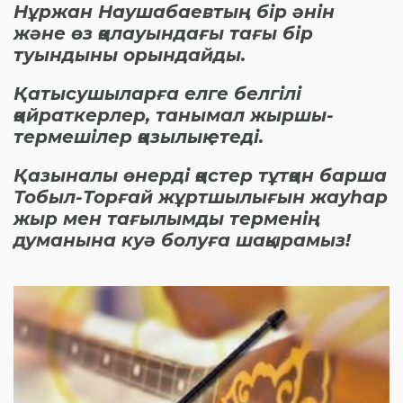
Нұржан Наушабаевтың бір әнін
және өз қалауындағы тағы бір
туындыны орындайды.
Қатысушыларға елге белгілі
қайраткерлер, танымал жыршы-
термешілер қазылық етеді.
Қазыналы өнерді қастер тұтқан барша
Тобыл-Торғай жұртшылығын жауһар
жыр мен тағылымды терменің
думанына куә болуға шақырамыз!