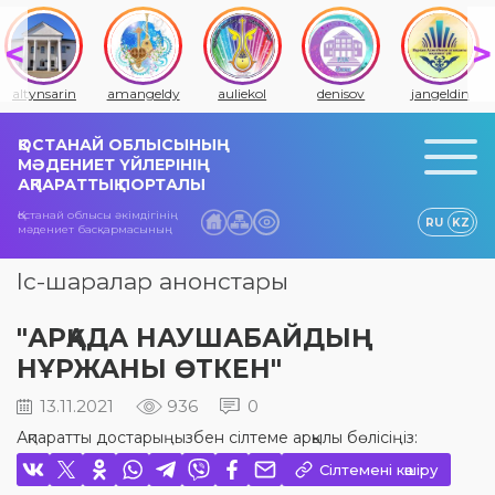
altynsarin
amangeldy
auliekol
denisov
jangeldin
ҚОСТАНАЙ ОБЛЫСЫНЫҢ
МӘДЕНИЕТ ҮЙЛЕРІНІҢ
АҚПАРАТТЫҚ ПОРТАЛЫ
Қостанай облысы әкімдігінің
RU
KZ
мәдениет басқармасының
Іс-шаралар анонстары
"АРҚАДА НАУШАБАЙДЫҢ
НҰРЖАНЫ ӨТКЕН"
13.11.2021
936
0
Ақпаратты достарыңызбен сілтеме арқылы бөлісіңіз:
Сілтемені көшіру