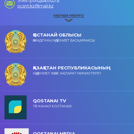
Электрондық пошта:
ocsnt.kz@mail.kz
ҚОСТАНАЙ ОБЛЫСЫ
ӘКІМДІГІНІҢ МӘДЕНИЕТ БАСҚАРМАСЫ
ҚАЗАҚСТАН РЕСПУБЛИКАСЫНЫҢ
МӘДЕНИЕТ ЖӘНЕ АҚПАРАТ МИНИСТРЛІГІ
QOSTANAI TV
ТВ КАНАЛ КОСТАНАЯ
QOSTANAI MEDIA