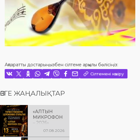
Ақпаратты достарыңызбен сілтеме арқылы бөлісіңіз:
Сілтемені көшіру
ӨЗГЕ ЖАҢАЛЫҚТАР
«АЛТЫН
МИКРОФОН
– 2026»
БАЙҚАУЫН
07.08.2026
ЫҢ
САЛТАНАТТ