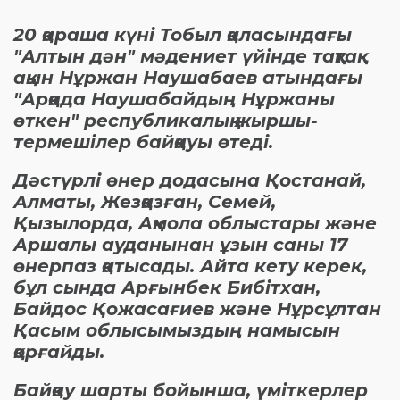
20 қараша күні Тобыл қаласындағы
"Алтын дән" мәдениет үйінде тақтақ
ақын Нұржан Наушабаев атындағы
"Арқада Наушабайдың Нұржаны
өткен" республикалық жыршы-
термешілер байқауы өтеді.
Дәстүрлі өнер додасына Қостанай,
Алматы, Жезқазған, Семей,
Қызылорда, Ақмола облыстары және
Аршалы ауданынан ұзын саны 17
өнерпаз қатысады. Айта кету керек,
бұл сында Арғынбек Бибітхан,
Байдос Қожасағиев және Нұрсұлтан
Қасым облысымыздың намысын
қорғайды.
Байқау шарты бойынша, үміткерлер