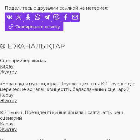
Поделитесь с друзьями ссылкой на материал:
Скопировать ссылку
ӨЗГЕ ЖАҢАЛЫҚТАР
Сценарийлер жинағы
Қарау
Жүктеу
«Болашақты нұрландырған-Тәуелсіздік» атты ҚР Тәуелсіздік
мерекесіне арналған концерттік бағдарламаның сценарийі
Қарау
Жүктеу
ҚР Тұңғыш Президенті күніне арналған салтанатты кеш
сценарий
Қарау
Жүктеу