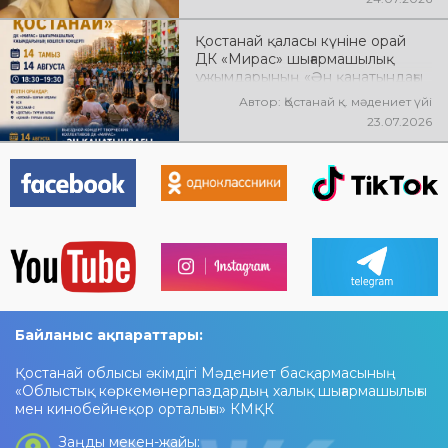
Қостанай қаласы күніне орай
ДК «Мирас» шығармашылық
ұжымдарының «Ән қанатындағы
Қостанай» көшпелі концерті
Автор: Қостанай қ. мәдениет үйі
өтеді! Баршаңызды мерекелік
23.07.2026
концертке шақырамыз!
Байланыс ақпараттары:
Қостанай облысы әкімдігі Мәдениет басқармасының
«Облыстық көркемөнерпаздардың халық шығармашылығы
мен кинобейнеқор орталығы» КМҚК
Заңды мекен-жайы: