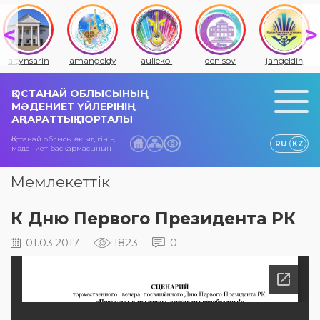
altynsarin
amangeldy
auliekol
denisov
jangeldin
ҚОСТАНАЙ ОБЛЫСЫНЫҢ
МӘДЕНИЕТ ҮЙЛЕРІНІҢ
АҚПАРАТТЫҚ ПОРТАЛЫ
Қостанай облысы әкімдігінің
RU
KZ
мәдениет басқармасының
Мемлекеттік
К Дню Первого Президента РК
01.03.2017
1823
0