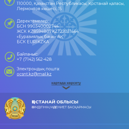
110000, Қазақстан Республикасы, Қостанай қаласы,
Лермонтов көшесі, 15
Деректемелер:
БСН 990340002744
ЖСК KZ8594807KZT22031664
«Еуразиялық банк» АҚ
БСК EURIKZKA
Байланыс:
+7 (7142) 562-428
Электрондық пошта:
ocsnt.kz@mail.kz
ҚОСТАНАЙ ОБЛЫСЫ
ӘКІМДІГІНІҢ МӘДЕНИЕТ БАСҚАРМАСЫ