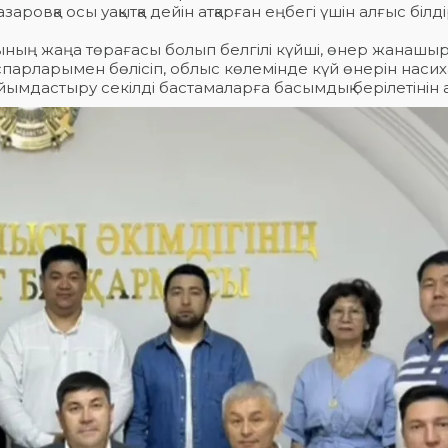
овқа осы уақытқа дейін атқарған еңбегі үшін алғыс білді
ының жаңа төрағасы болып белгілі күйші, өнер жанашы
парларымен бөлісіп, облыс көлемінде күй өнерін насиха
йымдастыру секілді бастамаларға басымдық берілетінін ат