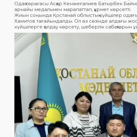
Одақ төрағасы Асқар Кенжеғалиев Батырбек Байназар
арнайы медальмен марапаттап, құрмет көрсетті.
Жиын соңында Қостанай облыстық күйшілер одағ
Хамитов тағайындалды. Ол өз сөзінде алдағы жос
күйшілерге қолдау көрсету, шеберлік сабақтарын ұ