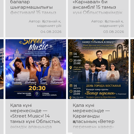
балалар
«Карнавал» би
шығармашылығы
ансамблі! 15 тамыз
фестивалі! 15 тамыз
күні Облыстық әкімдік
күні Облыстық әкімдік
алаңында
Автор: Қостанай қ.
Автор: Қостанай қ.
алаңында «Даму
«Карнавал» би
мәдениет үйі
мәдениет үйі
бала» жобасының
ансамблінің
04.08.2026
03.08.2026
балалар
концерттік
шығармашылық
бағдарламасы өтеді!
ұжымдары қатысатын
Ансамбль жетекшісі
«Алтын дән»
— Шамиль
фестивалі өтеді!
Фахрутдинов.
Сіздерді жас
Сіздерді әсерлі
таланттардың жарқын
хореографиялық
өнері, әсем әндер,
қойылымдар, жарқын
әсерлі билер мен
бейнелер, қуатты
мерекелік көңіл күй
ырғақ пен мерекелік
күтеді!
көңіл күй күтеді!
Қала күні
Қала күні
мерекесінде —
мерекесінде —
«Street Music»! 14
Қарағанды
тамыз күні Облыстық
қаласының «Ветер
әкімдік алаңында
перемен» кавер-
қаланың жастар
тобы! 14 тамыз күні