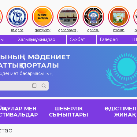
jitiqara
qamysty
qarabalyq1
qarasu
mailin
m
ры
Халықтық ұжымдар
Сұхбат
Галерея
Ш
СЫНЫҢ
МӘДЕНИЕТ
АТТЫҚ ПОРТАЛЫ
мәдениет басқармасының
ЙҚАУЛАР МЕН
ШЕБЕРЛІК
ӘДІСТІМЕЛ
СТИВАЛЬДАР
СЫНЫПТАРЫ
ЖИНАҚ
стар