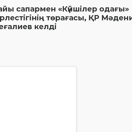
найы сапармен «Күйшілер одағы»
лестігінің төрағасы, ҚР Мәден
еғалиев келді