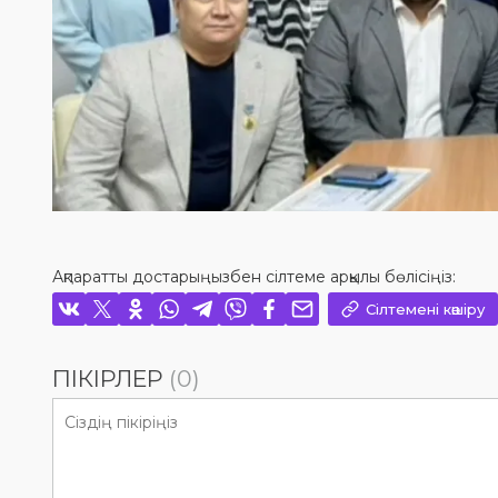
Ақпаратты достарыңызбен сілтеме арқылы бөлісіңіз:
Сілтемені көшіру
ПІКІРЛЕР
(0)
View this post on Instagram