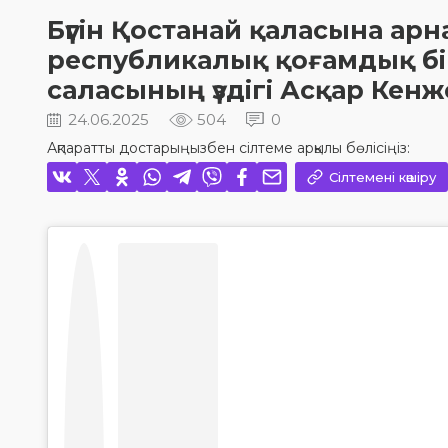
Бүгін Қостанай қаласына ар
республикалық қоғамдық бір
саласының үздігі Асқар Кенж
24.06.2025
504
0
Ақпаратты достарыңызбен сілтеме арқылы бөлісіңіз:
Сілтемені көшіру