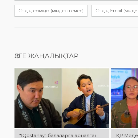
ӨЗГЕ ЖАҢАЛЫҚТАР
“IQostanay” балаларға арналған
ҚР Мәден