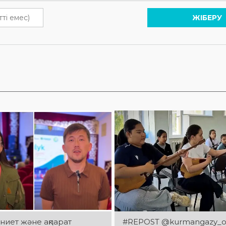
ЖІБЕРУ
иет және ақпарат
#REPOST @kurmangazy_ork