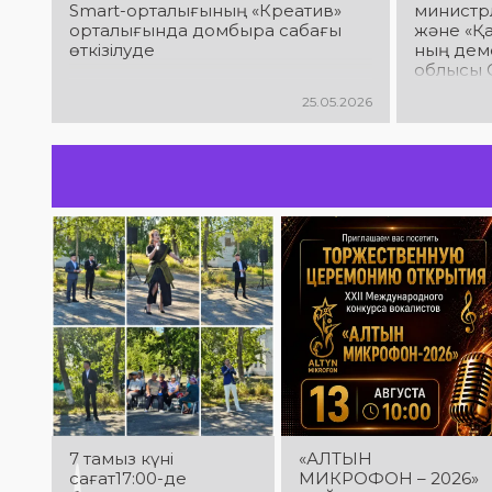
Smart-орталығының «Креатив»
министр
орталығында домбыра сабағы
және «Қа
өткізілуде
ның деме
облысы 
«Халық ә
25.05.2026
Құрманға
халық ас
гастроль
7 тамыз күні
«АЛТЫН
сағат17:00-де
МИКРОФОН – 2026»