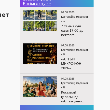
Бөлімге өту >>
07.08.2026
иет
Қостанай қ. мәдениет
үйі
7 тамыз күні
сағат17:00-де
бекітілген
жоспарға және
KPI
07.08.2026
көрсеткіштерін
Қостанай қ. мәдениет
орындау аясында
үйі
«Таза Қазақстан»
«АЛТЫН
экологиялық
МИКРОФОН –
акциясына
2026»
арналған көшпелі
БАЙҚАУЫНЫҢ
концерт
САЛТАНАТТЫ
Меңдіқара
04.08.2026
АШЫЛУЫ
ауданының
Қостанай қ. мәдениет
Сіздерді
Красная Пресня
үйі
вокалистердің
ауылында
Қостанай
«Алтын
өткізілді
қаласында —
микрофон –
«Алтын дән»
2026» XXII
балалар
халықаралық