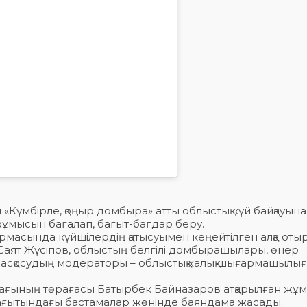
Күмбірле, қоңыр домбыра» атты облыстық күй байқауына
жұмысын бағалап, бағыт-бағдар беру.
масында күйшілердің қатысуымен кеңейтілген алқа отыр
Саят Жүсіпов, облыстың белгілі домбырашылары, өнер
. Басқосудың модераторы – облыстық халық шығармашылы
ағының төрағасы Батырбек Байназаров атқарылған жұ
бағытындағы бастамалар жөнінде баяндама жасады.