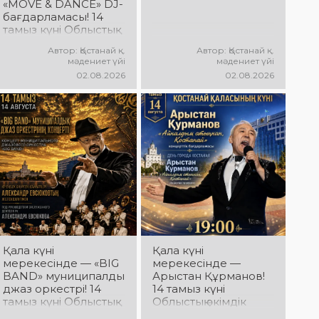
АРНАЛҒАН
«MOVE & DANCE» DJ-
өнер көрсетеді!
МЕРЕКЕЛІК ІС-
бағдарламасы! 14
@ne_prosto_orchestra
ШАРАЛАР
тамыз күні Облыстық
БАҒДАРЛАМАСЫ
әкімдік алаңында
Автор: Қостанай қ.
Автор: Қостанай қ.
мерекелік DJ-
мәдениет үйі
мәдениет үйі
бағдарлама өтеді!
02.08.2026
02.08.2026
Сіздерді заманауи
музыкалық хиттер, би
ырғағы, қуатты
энергия мен жарқын
эмоциялар күтеді!
Қала күні
Қала күні
мерекесінде — «BIG
мерекесінде —
BAND» муниципалдық
Арыстан Құрманов!
джаз оркестрі! 14
14 тамыз күні
тамыз күні Облыстық
Облыстық әкімдік
әкімдік алаңында
алаңында Арыстан