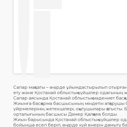
Сапар мақсаты – өңірде ұйымдастырылып отырған «
ету және Қостанай облыстық күйшілер одағының 
Сапар аясында Қостанай облыстық мәдениет басқар
Жиынға басқарма басшысының міндетін атқарушы 
үйірмелерінің жетекшілері, оқытушылары қатысты
орталығының басшысы Дәмер Қалқаев болды.
Жиын барысында Қостанай облыстық күйшілер од
бойынша есеп беріп, өңірде күй өнерін дамыту 