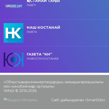
ҚОСТАНАЙ ТАҢЫ
ГАЗЕТІ
НАШ КОСТАНАЙ
ГАЗЕТА
ГАЗЕТА “КН”
НОВОСТИ КОСТАНАЯ
«Облыстық көркемөнерпаздардың халық шығармашылығы
мен кинобейнеқор орталығы»
КМҚК © 2016-2026
Сайт дайындалған «
SmartSite
»