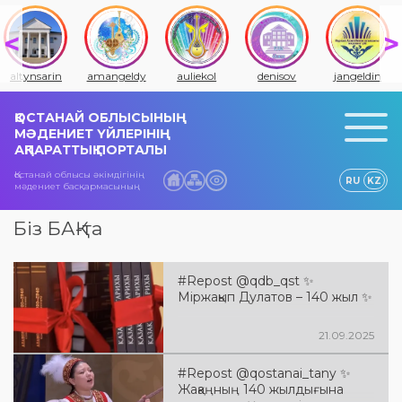
altynsarin
amangeldy
auliekol
denisov
jangeldin
ҚОСТАНАЙ ОБЛЫСЫНЫҢ
МӘДЕНИЕТ ҮЙЛЕРІНІҢ
АҚПАРАТТЫҚ ПОРТАЛЫ
Қостанай облысы әкімдігінің
RU
KZ
мәдениет басқармасының
Біз БАҚ-та
#Repost @qdb_qst ✨
Міржақып Дулатов – 140 жыл ✨
21.09.2025
#Repost @qostanai_tany ✨
Жақаңның 140 жылдығына