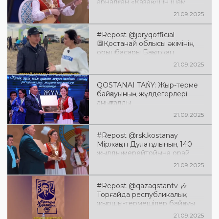
арналған «Қазақ үшін шам
қылған» республикалық
21.09.2025
жыршы-термешілер байқауы
өз мәресіне жетті
#Repost @joryqofficial
🔳Қостанай облысы әкімінің
орынбасары Бақытжан
Нарымбетов «Ұлы дала
21.09.2025
жорығын» өткізуге Қостанай
даласы қолайлы екенін айтты
QOSTANAI TAŃY: Жыр-терме
байқауының жүлдегерлері
анықталды
21.09.2025
#Repost @rsk.kostanay
Міржақып Дулатұлының 140
жылдық мерейтойына орай
өңірде жыр-терме
21.09.2025
орындаушылардың байқауы
өтті
#Repost @qazaqstantv 🎶
Торғайда республикалық
жыршы-термешілер байқауы
өтіп жатыр
21.09.2025