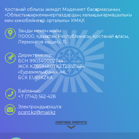
Қостанай облысы әкімдігі Мәдениет басқармасының
«Облыстық көркемөнерпаздардың халық шығармашылығы
мен кинобейнеқор орталығы» КМҚК
Заңды мекен-жайы:
110000, Қазақстан Республикасы, Қостанай қаласы,
Лермонтов көшесі, 15
Деректемелер:
БСН 990340002744
ЖСК KZ8594807KZT22031664
«Еуразиялық банк» АҚ
БСК EURIKZKA
Байланыс:
+7 (7142) 562-428
Электрондық пошта:
ocsnt.kz@mail.kz