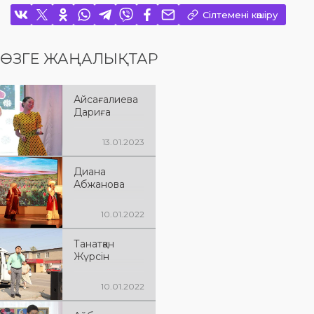
Сілтемені көшіру
ӨЗГЕ ЖАҢАЛЫҚТАР
Айсағалиева
Дариға
13.01.2023
Диана
Абжанова
10.01.2022
Танатқан
Жүрсін
10.01.2022