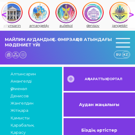
altynsarin
amangeldy
auliekol
denisov
jangeldin
МАЙЛИН АУДАНДЫҚ Е. ӨМІРЗАҚОВ АТЫНДАҒЫ
МӘДЕНИЕТ ҮЙІ
RU
KZ
Алтынсарин
АҚПАРАТТЫҚ ПОРТАЛ
Амангелді
Әулиекөл
Денисов
Жангелдин
Аудан жаңалығы
Жітіқара
Қамысты
Қарабалық
Біздің әртістер
Қарасу