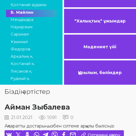
Қостанай ауданы
Б. Майлин
Меңдіқара
"Халықтық" ұжымдар
Науырзым
Сарыкөл
Ұзынкөл
Мәдениет үйі
Федоров
Арқалық қ.
Қостанай қ.
Лисаков қ.
Құрылым, бөлімдер
Рудный қ.
Біздің әртістер
Айман Зыбалева
21.01.2021
1091
0
Ақпаратты достарыңызбен сілтеме арқылы бөлісіңіз:
Сілтемені көшіру