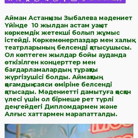
Айман Астанқызы
Зыбалева
мәдениет
Үйінде
10 жылдан астам уақыт
көркемдік жетекші болып жұмыс
істейді. Көркемөнерпаздар мен халық
театрларының белсенді қатысушысы.
Ол көптеген жылдар бойы ауданда
өткізілген концерттер мен
бағдарламалардың тұрақты
жүргізушісі болды. Аймақтың
қоғамдық-саяси өміріне белсенді
қатысады. Мәдениетті дамытуға қосқан
үлесі үшін ол бірнеше рет түрлі
деңгейдегі Дипломдармен және
Алғыс хаттармен марапатталды.