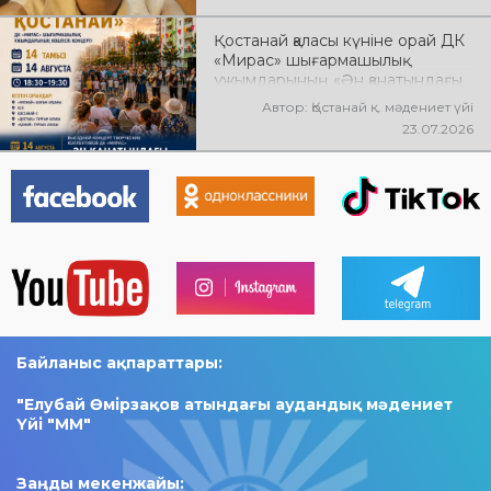
Қостанай қаласы күніне орай ДК
«Мирас» шығармашылық
ұжымдарының «Ән қанатындағы
Қостанай» көшпелі концерті
Автор: Қостанай қ. мәдениет үйі
өтеді! Баршаңызды мерекелік
23.07.2026
концертке шақырамыз!
Байланыс ақпараттары:
"Елубай Өмірзақов атындағы аудандық мәдениет
Үйі "ММ"​
Заңды мекенжайы: