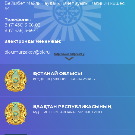
Бейімбет Майлин ауданы, Әйет ауылы, Калинин көшесі,
64
Телефоны:
8 (71436) 3-66-02
8 (71436) 3-66-11
Электронды мекенжай:
dk-umurzakov@bk.ru
ҚОСТАНАЙ ОБЛЫСЫ
ӘКІМДІГІНІҢ МӘДЕНИЕТ БАСҚАРМАСЫ
ҚАЗАҚСТАН РЕСПУБЛИКАСЫНЫҢ
МӘДЕНИЕТ ЖӘНЕ АҚПАРАТ МИНИСТРЛІГІ