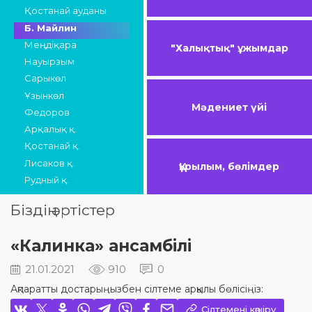
Қостанай ауданы
Б. Майлин
Меңдіқара
"Халықтық" ұжымдар
Науырзым
Сарыкөл
Ұзынкөл
Мәдениет үйі
Федоров
Арқалық қ.
Қостанай қ.
Лисаков қ.
Құрылым, бөлімдер
Рудный қ.
Біздің әртістер
«Калинка» ансамбілі
21.01.2021
910
0
Ақпаратты достарыңызбен сілтеме арқылы бөлісіңіз:
Сілтемені көшіру