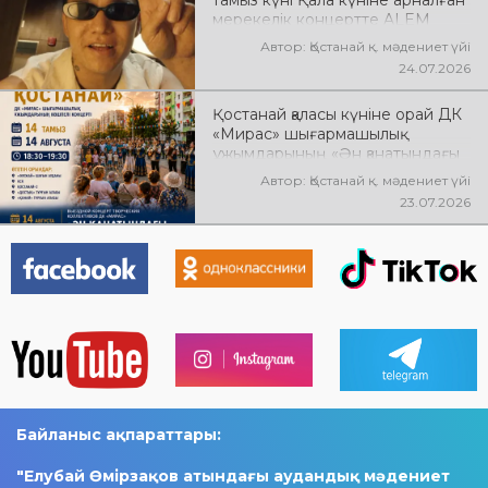
мерекелік концертте ALEM
өнер көрсетеді! @xcialem
Автор: Қостанай қ. мәдениет үйі
24.07.2026
Қостанай қаласы күніне орай ДК
«Мирас» шығармашылық
ұжымдарының «Ән қанатындағы
Қостанай» көшпелі концерті
Автор: Қостанай қ. мәдениет үйі
өтеді! Баршаңызды мерекелік
23.07.2026
концертке шақырамыз!
Байланыс ақпараттары:
"Елубай Өмірзақов атындағы аудандық мәдениет