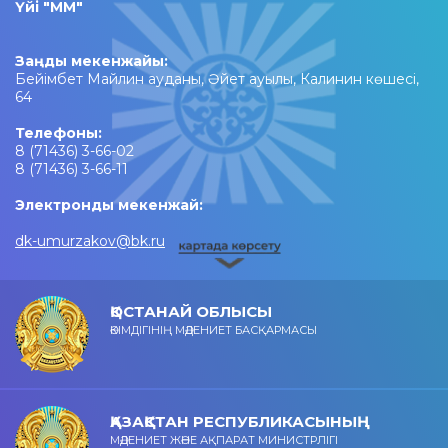
Үйі "ММ"​
Заңды мекенжайы:
Бейімбет Майлин ауданы, Әйет ауылы, Калинин көшесі,
64
Телефоны:
8 (71436) 3-66-02
8 (71436) 3-66-11
Электронды мекенжай:
dk-umurzakov@bk.ru
ҚОСТАНАЙ ОБЛЫСЫ
ӘКІМДІГІНІҢ МӘДЕНИЕТ БАСҚАРМАСЫ
ҚАЗАҚСТАН РЕСПУБЛИКАСЫНЫҢ
МӘДЕНИЕТ ЖӘНЕ АҚПАРАТ МИНИСТРЛІГІ