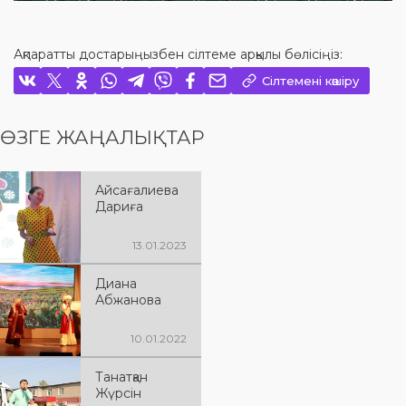
Ақпаратты достарыңызбен сілтеме арқылы бөлісіңіз:
Сілтемені көшіру
ӨЗГЕ ЖАҢАЛЫҚТАР
Айсағалиева
Дариға
13.01.2023
Диана
Абжанова
10.01.2022
Танатқан
Жүрсін