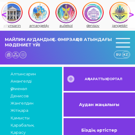
altynsarin
amangeldy
auliekol
denisov
jangeldin
МАЙЛИН АУДАНДЫҚ Е. ӨМІРЗАҚОВ АТЫНДАҒЫ
МӘДЕНИЕТ ҮЙІ
RU
KZ
Алтынсарин
АҚПАРАТТЫҚ ПОРТАЛ
Амангелді
Әулиекөл
Денисов
Жангелдин
Аудан жаңалығы
Жітіқара
Қамысты
Қарабалық
Біздің әртістер
Қарасу