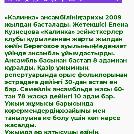
«Калинка» ансамбілінің тарихы 2009
жылдан басталады. Жетекшісі Елена
Кузнецова «Калинка» зейнеткерлер
клубы құрылғаннан жарты жылдан
кейін Береговое ауылының Мәдениет
үйінде ансамбль ұйымдастырды.
Ансамбль басынан бастап 8 адамнан
құралды. Қазір ұжымның
репертуарында орыс фольклорынан
эстрадаға дейінгі 30-дан астам ән
бар. Семейлік ансамбльде жасы 60-
тан 78 жасқа дейінгі 10 адам бар.
Ұжым жұмысы барысында
көрермендердің көзайымы мен
танылуына ие болу үшін көп нәрсе
жасалды.
Ұжымда әр қатысушы өзінің