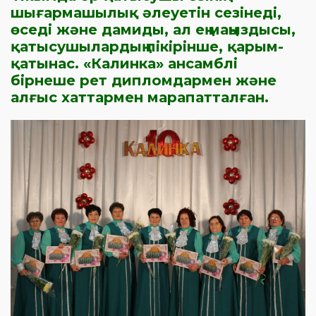
шығармашылық әлеуетін сезінеді,
өседі және дамиды, ал ең маңыздысы,
қатысушылардың пікірінше, қарым-
қатынас. «Калинка» ансамблі
бірнеше рет дипломдармен және
алғыс хаттармен марапатталған.