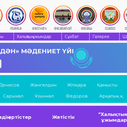
jitiqara
qamysty
qarabalyq1
qarasu
mailin
m
ры
Халықтық ұжымдар
Сұхбат
Галерея
Ш
 ДӘН» МӘДЕНИЕТ ҮЙІ
Денисов
Жангелдин
Жітіқара
Қамысты
Сарыкөл
Ұзынкөл
Федоров
Арқалық қ.
"Халықтық
здің әртістер
Жетістік
ұжымда