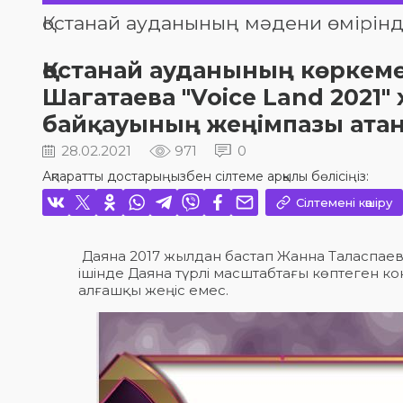
Қостанай ауданының мәдени өмірінд
Қостанай ауданының көрке
Шагатаева "Voice Land 2021
байқауының жеңімпазы ата
28.02.2021
971
0
Ақпаратты достарыңызбен сілтеме арқылы бөлісіңіз:
Сілтемені көшіру
Даяна 2017 жылдан бастап Жанна Таласпаев
ішінде Даяна түрлі масштабтағы көптеген 
алғашқы жеңіс емес.