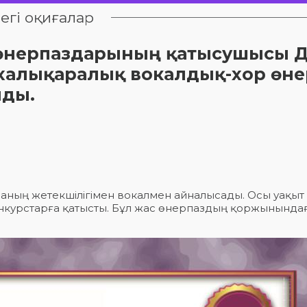
егі оқиғалар
мөнерпаздарының қатысушысы 
" халықаралық вокалдық-хор өне
нды.
аның жетекшілігімен вокалмен айналысады. Осы уақыт
конкурстарға қатысты. Бұл жас өнерпаздың қоржынында