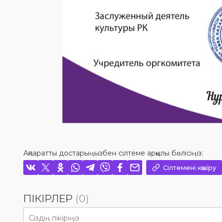
Ақпаратты достарыңызбен сілтеме арқылы бөлісіңіз:
Сілтемені көшіру
ПІКІРЛЕР
(0)