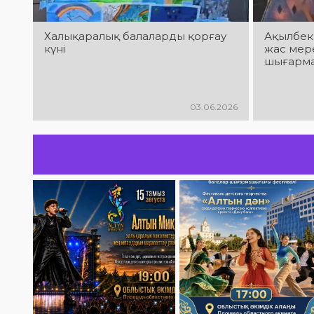
Халықаралық балаларды қорғау
Ақылбек
күні
жас мер
шығарма
03.06.2026