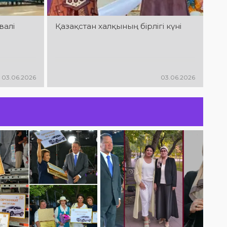
QOSTANAI TAŃY:
Қала күніне
дайындық
валі
Қазақстан халқының бірлігі күні
пысықталды
03.06.2026
03.06.2026
Ы