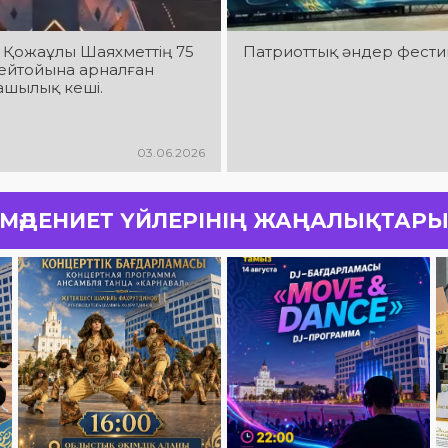
 Қожаұлы Шаяхметтің 75
Патриоттық әндер фести
ейтойына арналған
шылық кеші.
03.06.2026
МӘДЕНИЕТ ҮЙЛЕРІНІҢ ЖАҢАЛЫҚТАР