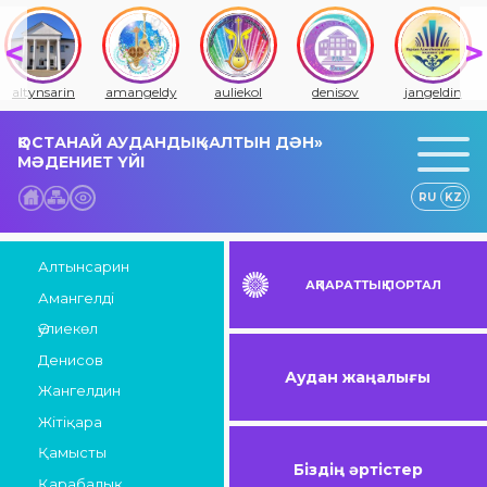
altynsarin
amangeldy
auliekol
denisov
jangeldin
ҚОСТАНАЙ АУДАНДЫҚ «АЛТЫН ДӘН»
МӘДЕНИЕТ ҮЙІ
RU
KZ
Алтынсарин
АҚПАРАТТЫҚ ПОРТАЛ
Амангелді
Әулиекөл
Денисов
Аудан жаңалығы
Жангелдин
Жітіқара
Қамысты
Біздің әртістер
Қарабалық