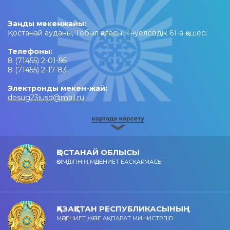
Заңды мекенжайы:
Қостанай ауданы, Тобыл қаласы, Тәуелсіздік 61-а қөшесі
Телефоны:
8 (71455) 2-01-95
8 (71455) 2-17-83
Электронды мекен-жай:
dosug23iusd@mail.ru
ҚОСТАНАЙ ОБЛЫСЫ
ӘКІМДІГІНІҢ МӘДЕНИЕТ БАСҚАРМАСЫ
ҚАЗАҚСТАН РЕСПУБЛИКАСЫНЫҢ
МӘДЕНИЕТ ЖӘНЕ АҚПАРАТ МИНИСТРЛІГІ