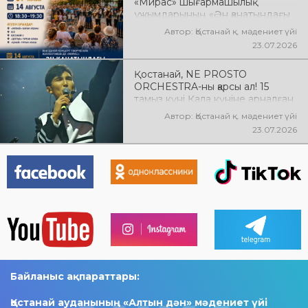
«Мирас» шығармашылық
ұжымдарының «Ән қанатындағы
Қостанай» көшпелі концерті
Автор: Қостанай қ. мәдениет үйі
өтеді! Баршаңызды мерекелік
23.07.2026
концертке шақырамыз!
Қостанай, NE PROSTO
ORCHESTRA-ны қарсы ал! 15
тамыз күні Қала күніне арналған
мерекелік концертте NE
Автор: Қостанай қ. мәдениет үйі
PROSTO ORCHESTRA өнер
23.07.2026
көрсетеді! @ne_prosto_orchestra
Байланыс ақпараттары:
Қостанай ауданының «Алтын дән» мәдениет үйі