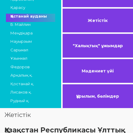
Қарасу
Қостанай ауданы
Жетістік
Б. Майлин
Меңдіқара
Науырзым
"Халықтық" ұжымдар
Сарыкөл
Ұзынкөл
Федоров
Мәдениет үйі
Арқалық қ.
Қостанай қ.
Лисаков қ.
Құрылым, бөлімдер
Рудный қ.
Жетістік
Қазақстан Республикасы Ұлттық