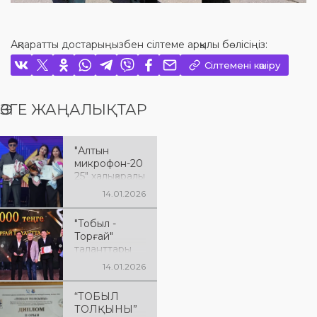
Ақпаратты достарыңызбен сілтеме арқылы бөлісіңіз:
Сілтемені көшіру
ӨЗГЕ ЖАҢАЛЫҚТАР
"Алтын
микрофон-20
25" халықаралық
байқауы
14.01.2026
"Тобыл -
Торғай"
таланттары
марапаттау
14.01.2026
рәсімі
“ТОБЫЛ
ТОЛҚЫНЫ”