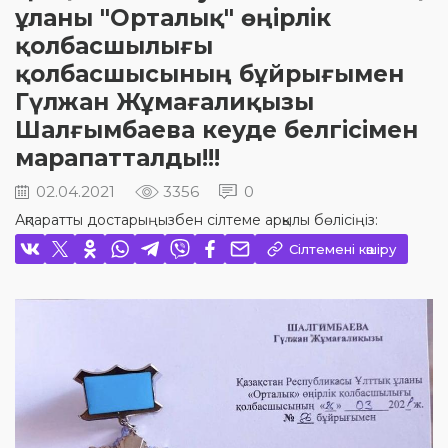
ұланы "Орталық" өңірлік
қолбасшылығы
қолбасшысының бұйрығымен
Гүлжан Жұмағалиқызы
Шалғымбаева кеуде белгісімен
марапатталды!!!
02.04.2021
3356
0
Ақпаратты достарыңызбен сілтеме арқылы бөлісіңіз:
Сілтемені көшіру