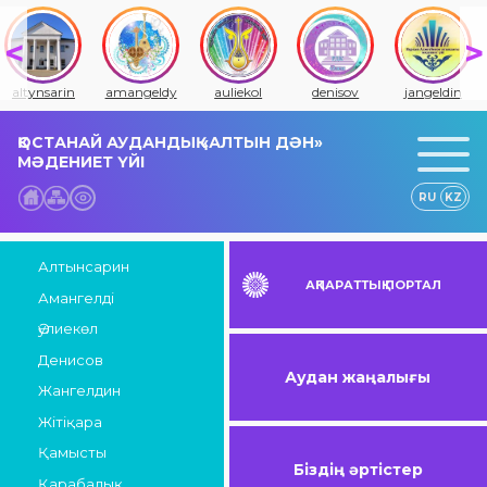
altynsarin
amangeldy
auliekol
denisov
jangeldin
ҚОСТАНАЙ АУДАНДЫҚ «АЛТЫН ДӘН»
МӘДЕНИЕТ ҮЙІ
RU
KZ
Алтынсарин
АҚПАРАТТЫҚ ПОРТАЛ
Амангелді
Әулиекөл
Денисов
Аудан жаңалығы
Жангелдин
Жітіқара
Қамысты
Біздің әртістер
Қарабалық