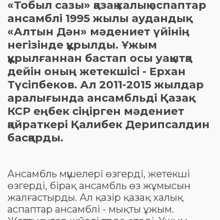
«Тобыл сазы» қазақ халық аспаптар
ансамблі 1995 жылы аудандық
«Алтын Дән» мәдениет үйінің
негізінде құрылды. Ұжым
құрылғаннан бастап осы уақытқа
дейін оның жетекшісі - Ерхан
Түсіпбеков. Ал 2011-2015 жылдар
аралығында ансамбльді Қазақ
КСР еңбек сіңірген мәдениет
қайраткері Қалибек Дерипсалдин
басқарды.
Ансамбль мүшелері өзгерді, жетекші
өзгерді, бірақ ансамбль өз жұмысын
жалғастырды. Ал қазір қазақ халық
аспаптар ансамблі - мықты ұжым.