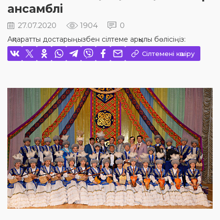
ансамблі
27.07.2020
1904
0
Ақпаратты достарыңызбен сілтеме арқылы бөлісіңіз:
Сілтемені көшіру