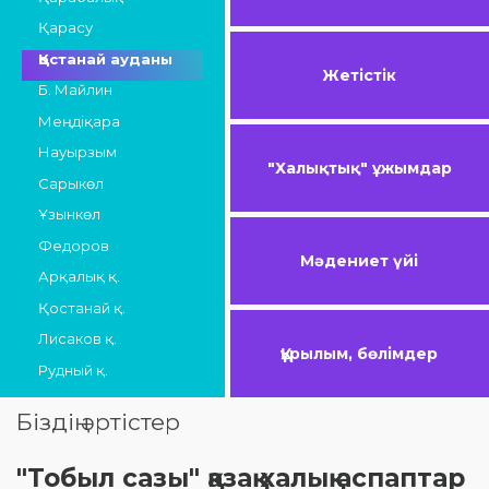
Қарасу
Қостанай ауданы
Жетістік
Б. Майлин
Меңдіқара
Науырзым
"Халықтық" ұжымдар
Сарыкөл
Ұзынкөл
Федоров
Мәдениет үйі
Арқалық қ.
Қостанай қ.
Лисаков қ.
Құрылым, бөлімдер
Рудный қ.
Біздің әртістер
"Тобыл сазы" қазақ халық аспаптар