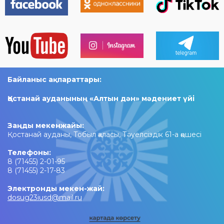
Байланыс ақпараттары:
Қостанай ауданының «Алтын дән» мәдениет үйі
Заңды мекенжайы:
Қостанай ауданы, Тобыл қаласы, Тәуелсіздік 61-а қөшесі
Телефоны:
8 (71455) 2-01-95
8 (71455) 2-17-83
Электронды мекен-жай:
dosug23iusd@mail.ru