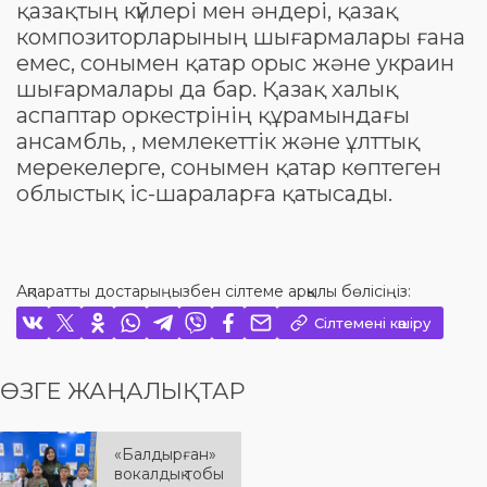
қазақтың күйлері мен әндері, қазақ
композиторларының шығармалары ғана
емес, сонымен қатар орыс және украин
шығармалары да бар. Қазақ халық
аспаптар оркестрінің құрамындағы
ансамбль, , мемлекеттік және ұлттық
мерекелерге, сонымен қатар көптеген
облыстық іс-шараларға қатысады.
Ақпаратты достарыңызбен сілтеме арқылы бөлісіңіз:
Сілтемені көшіру
ӨЗГЕ ЖАҢАЛЫҚТАР
«Балдырған»
вокалдық тобы