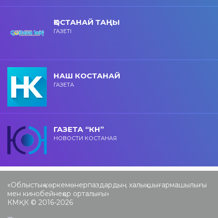
ҚОСТАНАЙ ТАҢЫ
ГАЗЕТІ
НАШ КОСТАНАЙ
ГАЗЕТА
ГАЗЕТА “КН”
НОВОСТИ КОСТАНАЯ
«Облыстық көркемөнерпаздардың халық шығармашылығы
мен кинобейнеқор орталығы»
КМҚК © 2016-2026