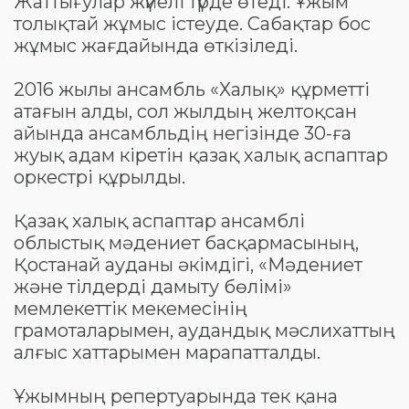
Жаттығулар жүйелі түрде өтеді. Ұжым
толықтай жұмыс істеуде. Сабақтар бос
жұмыс жағдайында өткізіледі.
2016 жылы ансамбль «Халық» құрметті
атағын алды, сол жылдың желтоқсан
айында ансамбльдің негізінде 30-ға
жуық адам кіретін қазақ халық аспаптар
оркестрі құрылды.
Қазақ халық аспаптар ансамблі
облыстық мәдениет басқармасының,
Қостанай ауданы әкімдігі, «Мәдениет
және тілдерді дамыту бөлімі»
мемлекеттік мекемесінің
грамоталарымен, аудандық мәслихаттың
алғыс хаттарымен марапатталды.
Ұжымның репертуарында тек қана