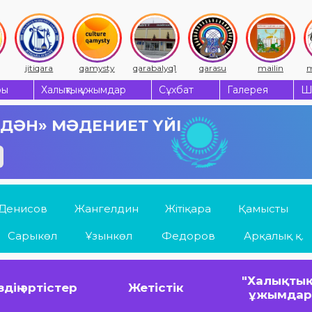
jitiqara
qamysty
qarabalyq1
qarasu
mailin
m
ры
Халықтық ұжымдар
Сұхбат
Галерея
Ш
 ДӘН» МӘДЕНИЕТ ҮЙІ
Денисов
Жангелдин
Жітіқара
Қамысты
Сарыкөл
Ұзынкөл
Федоров
Арқалық қ.
"Халықтық
здің әртістер
Жетістік
ұжымда