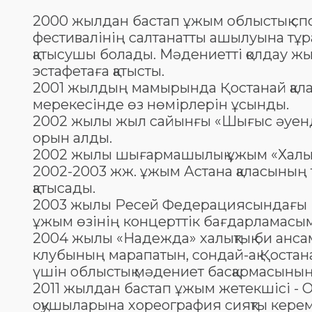
2000 жылдан бастап ұжым облыстық сп
фестивалінің салтанатты ашылуына тұр
қатысушы болады. Мәдениетті қолдау жы
эстафетаға қатысты.
2001 жылдың мамырында Қостанай қалас
мерекесінде өз нөмірлерін ұсынды.
2002 жылы жыл сайынғы «Шығыс әуендер
орын алды.
2002 жылы шығармашылық ұжым «Халық» 
2002-2003 жж. ұжым Астана қаласының 
қатысады.
2003 жылы Ресей Федерациясындағы Қ
ұжым өзінің концерттік бағдарламасым
2004 жылы «Надежда» халықтық би анса
клубының марапатын, сондай-ақ Қостана
үшін облыстық мәдениет басқармасының
2011 жылдан бастап ұжым жетекшісі - 
оқушыларына хореография сияқты кереме