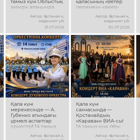
тамыз күні Облыстық
қаласының «Ветер
әкімдік алаңында
перемен» кавер-
қаланың жастар
тобы! 14 тамыз күні
Автор: Қостанай қ.
Автор: Қостанай қ.
ұжымдарының
«Ұлы Дала»
мәдениет үйі
мәдениет үйі
«Street Music»
саябағында Юрий
31.07.2026
30.07.2026
концерттік
Шатунов пен
бағдарламасы өтеді!
«Ласковый май»
Сіздерді заманауи
тобының
музыка, жарқын
шығармашылығына
орындаулар, қуатты
арналған концерт
энергия мен
өтеді! Сіздерді
көтеріңкі мерекелік
көпшілік сүйіп
көңіл күй күтеді!
тыңдайтын әндер,
жылы естеліктер мен
ерекше музыкалық
атмосфера күтеді!
Қала күні
Қала күні
мерекесінде — А.
сахнасында —
Губенко атындағы
Қостанайдың
үрмелі аспаптар
«Караван» ВИА-сы!
оркестрі! 14 тамыз
14 тамыз күні «Ұлы
күні Облыстық
Дала» саябағында
Автор: Қостанай қ.
Автор: Қостанай қ.
әкімдік алаңында
«Караван» ВИА-