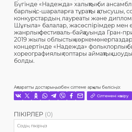
Бүгінде «Надежда» халықтық би ансамбл
барлық іс-шараларға тұрақты қатысушы, 
конкурстардың лауреаты және диплом
Шұғыла» балалар, жасөспірімдер мен
жанрлық фестиваль-байқауында Гран-при
2019 жылы облыстық көркемөнерпаздар
концертінде «Надежда» фольклорлық б
хореографиялық топтары аймақтық шоуд
болды.
Ақпаратты достарыңызбен сілтеме арқылы бөлісіңіз:
Сілтемені көшіру
ПІКІРЛЕР
(0)