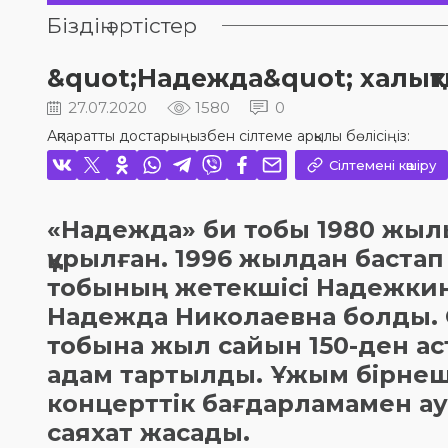
Біздің әртістер
&quot;Надежда&quot; халықты
27.07.2020
1580
0
Ақпаратты достарыңызбен сілтеме арқылы бөлісіңіз:
Сілтемені көшіру
«Надежда» би тобы 1980 жыл
құрылған. 1996 жылдан бастап
тобының жетекшісі Надежки
Надежда Николаевна болды.
тобына жыл сайын 150-ден ас
адам тартылды. Ұжым бірнеш
концерттік бағдарламамен а
саяхат жасады.