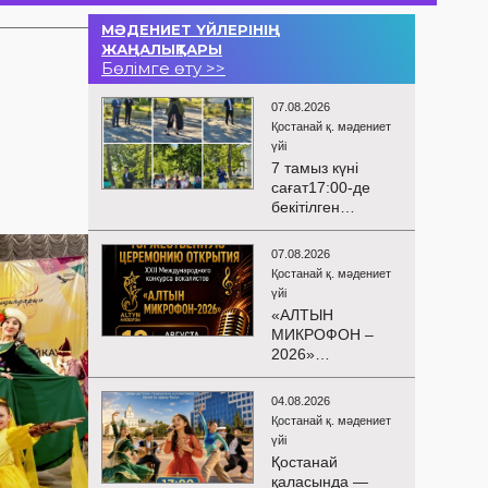
МӘДЕНИЕТ ҮЙЛЕРІНІҢ
ЖАҢАЛЫҚТАРЫ
Бөлімге өту >>
07.08.2026
Қостанай қ. мәдениет
үйі
7 тамыз күні
сағат17:00-де
бекітілген
жоспарға және
KPI
07.08.2026
көрсеткіштерін
Қостанай қ. мәдениет
орындау аясында
үйі
«Таза Қазақстан»
«АЛТЫН
экологиялық
МИКРОФОН –
акциясына
2026»
арналған көшпелі
БАЙҚАУЫНЫҢ
концерт
САЛТАНАТТЫ
Меңдіқара
04.08.2026
АШЫЛУЫ
ауданының
Қостанай қ. мәдениет
Сіздерді
Красная Пресня
үйі
вокалистердің
ауылында
Қостанай
«Алтын
өткізілді
қаласында —