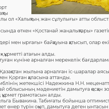
орт
ақты
лы ол «Халықтың жан сұлулығы» атты облыст
ында өткен «Қостанай жаңалықтары» газеті
і мен ырғағы» байқауына қатысып, олар ек
құрметті атағын алды.
туған күніне арналған мерекелік бағдарлам
азақстан жылына арналған іс-шаралар аяс
ен Қорған қаласына аттанды.
мблінің жетекшісі Надежкина Н.Н. меценат
й облысының мәдениетін дамытуға қосқан зо
 құрмет грамотасын алды.
Ольга Бывакина. Табиғаты бойынша оптимист
т өнер түрін оқып, дамытуға деген ынтасын