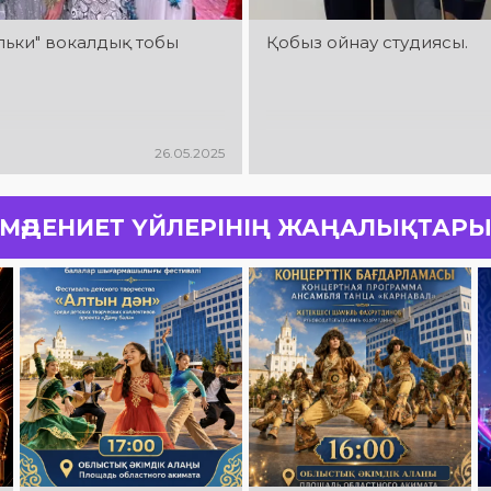
льки" вокалдық тобы
Қобыз ойнау студиясы.
26.05.2025
МӘДЕНИЕТ ҮЙЛЕРІНІҢ ЖАҢАЛЫҚТАР