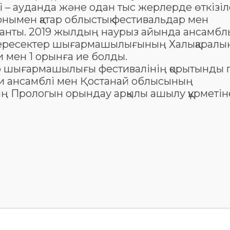
і – ауданда және одан тыс жерлерде өткізіл
сонымен қатар облыстық фестивальдар мен
анты. 2019 жылдың наурыз айында ансамбл
 ересектер шығармашылығының Халықаралық
 мен 1 орынға ие болды.
 шығармашылығы фестивалінің қорытынды г
и ансамблі мен Қостанай облысының
ың Прологын орындау арқылы ашылу құрметін