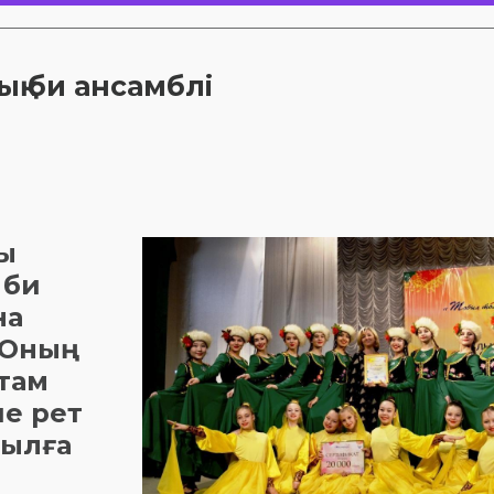
қ би ансамблі
ы
 би
на
 Оның
там
е рет
уылға