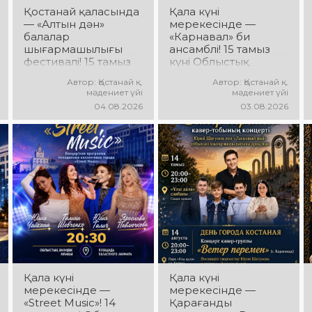
Қостанай қаласында
Қала күні
— «Алтын дән»
мерекесінде —
балалар
«Карнавал» би
шығармашылығы
ансамблі! 15 тамыз
фестивалі! 15 тамыз
күні Облыстық
күні Облыстық
әкімдік алаңында
Автор: Қостанай қ.
Автор: Қостанай қ.
әкімдік алаңында
«Карнавал» би
мәдениет үйі
мәдениет үйі
«Даму бала»
ансамблінің
04.08.2026
03.08.2026
жобасының балалар
концерттік
шығармашылық
бағдарламасы өтеді!
ұжымдары
Ансамбль жетекшісі
қатысатын «Алтын
— Шамиль
дән» фестивалі өтеді!
Фахрутдинов.
Сіздерді жас
Сіздерді әсерлі
таланттардың
хореографиялық
жарқын өнері, әсем
қойылымдар,
әндер, әсерлі билер
жарқын бейнелер,
мен мерекелік көңіл
қуатты ырғақ пен
күй күтеді!
мерекелік көңіл күй
күтеді!
Қала күні
Қала күні
мерекесінде —
мерекесінде —
«Street Music»! 14
Қарағанды