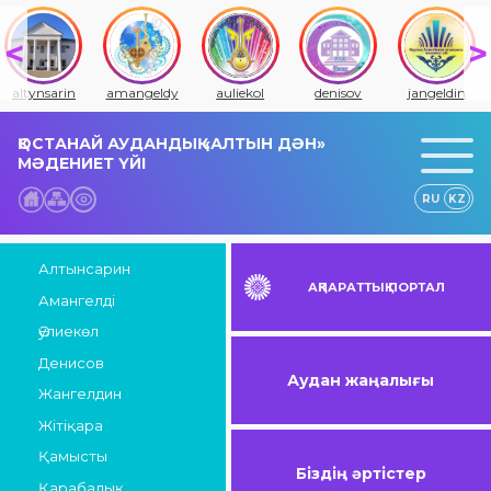
altynsarin
amangeldy
auliekol
denisov
jangeldin
ҚОСТАНАЙ АУДАНДЫҚ «АЛТЫН ДӘН»
МӘДЕНИЕТ ҮЙІ
RU
KZ
Алтынсарин
АҚПАРАТТЫҚ ПОРТАЛ
Амангелді
Әулиекөл
Денисов
Аудан жаңалығы
Жангелдин
Жітіқара
Қамысты
Біздің әртістер
Қарабалық