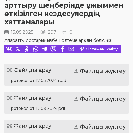
арттыру шеңберінде ұжыммен
өткізілген кездесулердің
хаттамалары
15.05.2025
297
0
Ақпаратты достарыңызбен сілтеме арқылы бөлісіңіз:
Сілтемені көшіру
Файлды қарау
Файлды жүктеу
Протокол от 17.05.2024 г.pdf
Файлды қарау
Файлды жүктеу
Протокол от 17.09.2024.pdf
Файлды қарау
Файлды жүктеу