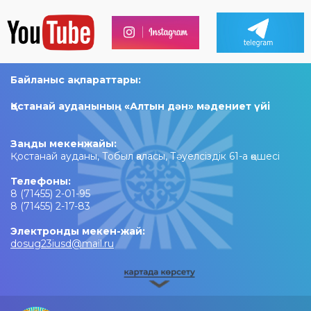
Байланыс ақпараттары:
Қостанай ауданының «Алтын дән» мәдениет үйі
Заңды мекенжайы:
Қостанай ауданы, Тобыл қаласы, Тәуелсіздік 61-а қөшесі
Телефоны:
8 (71455) 2-01-95
8 (71455) 2-17-83
Электронды мекен-жай:
dosug23iusd@mail.ru