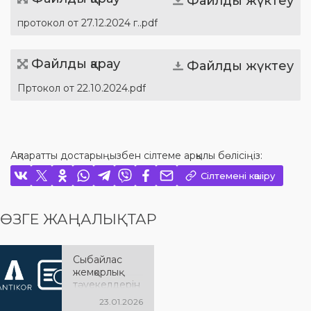
Файлды жүктеу
протокол от 27.12.2024 г..pdf
Файлды қарау
Файлды жүктеу
Пртокол от 22.10.2024.pdf
Ақпаратты достарыңызбен сілтеме арқылы бөлісіңіз:
Сілтемені көшіру
ӨЗГЕ ЖАҢАЛЫҚТАР
Сыбайлас
жемқорлық
тәуекелдерін
ішкі талдау
23.01.2026
нәтижелерін