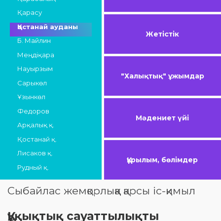
Қарасу
Қостанай ауданы
Жетістік
Б. Майлин
Меңдіқара
Науырзым
"Халықтық" ұжымдар
Сарыкөл
Ұзынкөл
Федоров
Мәдениет үйі
Арқалық қ.
Қостанай қ.
Лисаков қ.
Құрылым, бөлімдер
Рудный қ.
Сыбайлас жемқорлыққа қарсы іс-қимыл
Құқықтық сауаттылықты