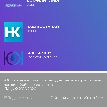
ҚОСТАНАЙ ТАҢЫ
ГАЗЕТІ
НАШ КОСТАНАЙ
ГАЗЕТА
ГАЗЕТА “КН”
НОВОСТИ КОСТАНАЯ
«Облыстық көркемөнерпаздардың халық шығармашылығы
мен кинобейнеқор орталығы»
КМҚК © 2016-2026
Сайт дайындалған «
SmartSite
»