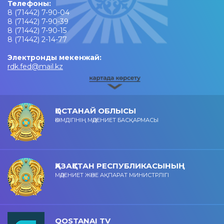
Телефоны:
8 (71442) 7-90-04
8 (71442) 7-90-39
8 (71442) 7-90-15
8 (71442) 2-14-77
Электронды мекенжай:
rdk.fed@mail.kz
ҚОСТАНАЙ ОБЛЫСЫ
ӘКІМДІГІНІҢ МӘДЕНИЕТ БАСҚАРМАСЫ
ҚАЗАҚСТАН РЕСПУБЛИКАСЫНЫҢ
МӘДЕНИЕТ ЖӘНЕ АҚПАРАТ МИНИСТРЛІГІ
QOSTANAI TV