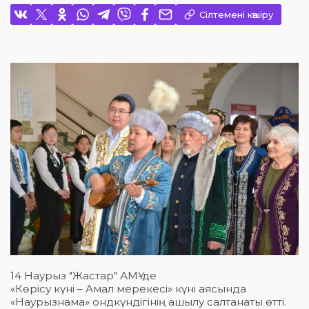
Сілтемені көшіру
14 Наурыз "Жастар" АМҮ-де
«Көрісу күні – Амал мерекесі» күні аясында
«Наурызнама» ондкүндігінің ашылу салтанаты өтті.