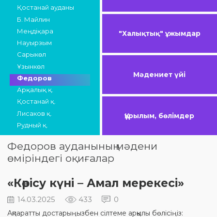
Қостанай ауданы
Б. Майлин
Меңдіқара
"Халықтық" ұжымдар
Науырзым
Сарыкөл
Ұзынкөл
Мәдениет үйі
Федоров
Арқалық қ.
Қостанай қ.
Лисаков қ.
Құрылым, бөлімдер
Рудный қ.
Федоров ауданының мәдени
өміріндегі оқиғалар
«Көрісу күні – Амал мерекесі»
14.03.2025
433
0
Ақпаратты достарыңызбен сілтеме арқылы бөлісіңіз: