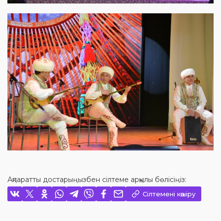
Ақпаратты достарыңызбен сілтеме арқылы бөлісіңіз:
Сілтемені көшіру