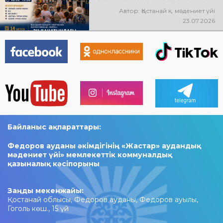
Қостанай» көшпелі концерті
Автор: Қостанай қ. мәдениет үйі
өтеді! Баршаңызды мерекелік
23.07.2026
концертке шақырамыз!
Байланыс ақпараттары:
Федоров ауданы әкімдігінің «Жастар» аудандық
мәдениет үйі» мемлекеттік коммуналдық
қазыналық кәсіпорыны
Заңды мекенжайы:
Қостанай облысы, Федоров ауданы, Федоров ауылы,
Гоголь көш., 15 үй