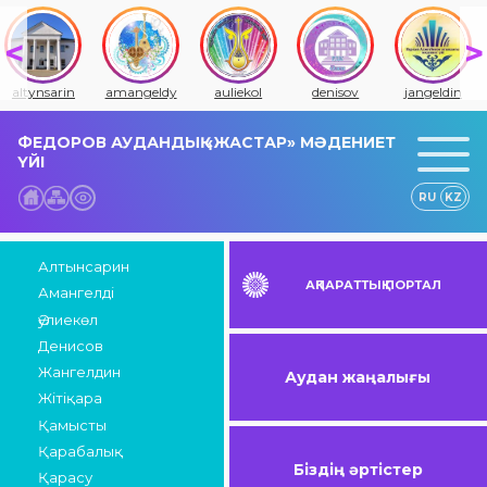
altynsarin
amangeldy
auliekol
denisov
jangeldin
ФЕДОРОВ АУДАНДЫҚ «ЖАСТАР» МӘДЕНИЕТ
ҮЙІ
RU
KZ
Алтынсарин
АҚПАРАТТЫҚ ПОРТАЛ
Амангелді
Әулиекөл
Денисов
Жангелдин
Аудан жаңалығы
Жітіқара
Қамысты
Қарабалық
Біздің әртістер
Қарасу