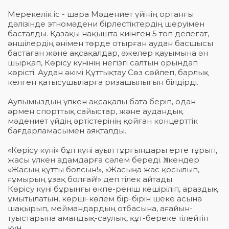
Мерекелік іс - шара Мәдениет үйінің ортанғы
дәлізінде этномәдени бірлестіктердің шеруімен
басталды. Қазақы нақышта киінген 5 топ делегат,
әншілердің әнімен төрде отырған аудан басшысы
бастаған және ақсақалдар, әжелер қауымына ән
шырқап, Көрісу күнінің негізгі салтын орындап
көрісті. Аудан әкімі Құттықтау Сөз сөйлеп, барлық
келген қатысушыларға ризашылығын білдірді.
Аулымыздың үлкен ақсақалы бата беріп, одан
әрмен спорттық сайыстар, және аудандық
мәдениет үйдің әртістерінің қойған концерттік
бағдарламасымен аяқталды.
«Көрісу күні» бұл күні ауыл тұрғындары ерте тұрып,
жасы үлкен адамдарға сәлем береді. Үлкендер
«Жасың құтты болсын!», «Жасыңа жас қосылып,
ғұмырың ұзақ болғай!» деп тілек айтады.
Көрісу күні бұрынғы өкпе-реніш кешіріліп, араздық
ұмытылатын, көрші-көлем бір-бірін шеке асына
шақырып, меймандардың отбасына, ағайын-
туыстарына амандық-саулық, құт-береке тілейтін
күн.