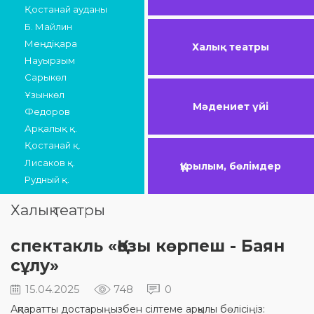
Қостанай ауданы
Б. Майлин
Меңдіқара
Халық театры
Науырзым
Сарыкөл
Ұзынкөл
Мәдениет үйі
Федоров
Арқалық қ.
Қостанай қ.
Лисаков қ.
Құрылым, бөлімдер
Рудный қ.
Халық театры
cпектакль «Қозы көрпеш - Баян
сұлу»
15.04.2025
748
0
Ақпаратты достарыңызбен сілтеме арқылы бөлісіңіз: