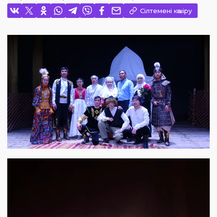
Сілтемені көшіру