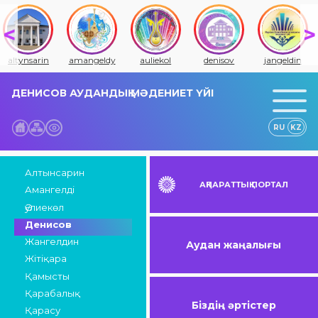
amangeldy
auliekol
denisov
jangeldin
jitiqara
ДЕНИСОВ АУДАНДЫҚ МӘДЕНИЕТ ҮЙІ
RU
KZ
Алтынсарин
АҚПАРАТТЫҚ ПОРТАЛ
Амангелді
Әулиекөл
Денисов
Жангелдин
Аудан жаңалығы
Жітіқара
Қамысты
Қарабалық
Біздің әртістер
Қарасу