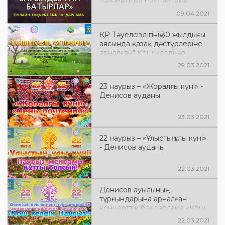
тақырыптық бағдарлама
09.04.2021
ҚР Тәуелсіздігінің 30 жылдығы
аясында қазақ дәстүрлеріне
арналған" Қош келдің, әз
Наурыз " өңірлік фестивалі
29.03.2021
23 наурыз – «Жоралғы күні» -
Денисов ауданы
23.03.2021
22 наурыз – «Ұлыстың ұлы күні»
- Денисов ауданы
22.03.2021
Денисов ауылының
тұрғындарына арналған
концерттік бағдарлама «Қош
келдің Наурыз!»
22.03.2021