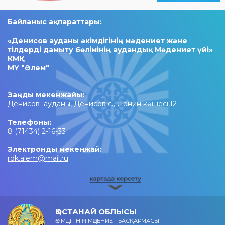
Байланыс ақпараттары:
«Денисов ауданы әкімдігінің мәдениет және
тілдерді дамыту бөлімінің аудандық Мәдениет үйі»
КМҚК
МҮ "Әлем"
Заңды мекенжайы:
Денисов ауданы, Денисов с., Ленин көшесі,12
Телефоны:
8 (71434) 2-16-33
Электронды мекенжай:
rdk.alem@mail.ru
ҚОСТАНАЙ ОБЛЫСЫ
ӘКІМДІГІНІҢ МӘДЕНИЕТ БАСҚАРМАСЫ