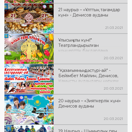
21 наурыз – «Ұлттық тағамдар
күні» - Денисов ауданы
21.03.2021
Ұлысың ұлы күні!"
Театрландырылған
концерттік бағдарлама
20.03.2021
"Қазағымның дәстүрі-ай" -
Бейімбет Майлин, Денисов,
Қамысты аудандары қөркем
өнерпаздарының Наурыз
20.03.2021
мерекесіне арналған ән
шашуы. Челленджі
20 наурыз – «Зияткерлік күні»
Денисов ауданы
20.03.2021
19 Наурыз - Шымырлық пен