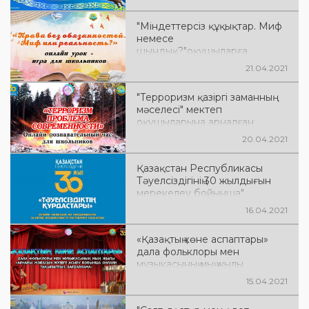
"Міндеттерсіз құқықтар. Миф
немесе
шындық?"оқушыларға
арналған онлайн сабақ-ойын
21.04.2021
"Терроризм қазіргі заманның
мәселесі" мектеп
оқушыларына арналған
Онлайн танымдық сағат
20.04.2021
Қазақстан Республикасы
Тәуелсіздігінің 30 жылдығын
мерекелеу бойынша"
Тәуелсіздіктің өрлеуі " Онлайн
16.04.2021
челленджі
«Қазақтың көне аспаптары»
дала фольклоры мен
музыкасының мың жылы
«арнайы жобасын жүзеге
15.04.2021
асыру бойынша онлайн
тақырыптық бағдарлама»