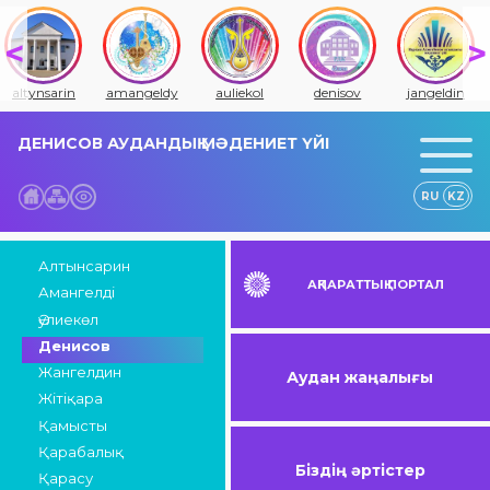
altynsarin
amangeldy
auliekol
denisov
jangeldin
ДЕНИСОВ АУДАНДЫҚ МӘДЕНИЕТ ҮЙІ
RU
KZ
Алтынсарин
АҚПАРАТТЫҚ ПОРТАЛ
Амангелді
Әулиекөл
Денисов
Жангелдин
Аудан жаңалығы
Жітіқара
Қамысты
Қарабалық
Біздің әртістер
Қарасу