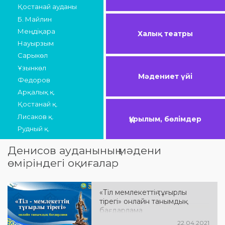
Қостанай ауданы
Б. Майлин
Меңдіқара
Халық театры
Науырзым
Сарыкөл
Ұзынкөл
Мәдениет үйі
Федоров
Арқалық қ.
Қостанай қ.
Лисаков қ.
Құрылым, бөлімдер
Рудный қ.
Денисов ауданының мәдени
өміріндегі оқиғалар
«Тіл мемлекеттің тұғырлы
тірегі» онлайн танымдық
бағдарлама
22.04.2021