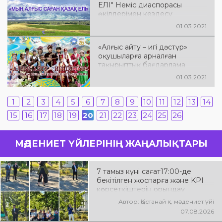
ЕЛІ" Неміс диаспорасы
өкілдерімен кездесу
01.03.2021
«Алғыс айту – игі дәстүр»
оқушыларға арналған
тақырыптық бағдарлама
01.03.2021
1
2
3
4
5
6
7
8
9
10
11
12
13
14
15
16
17
18
19
20
21
22
23
24
25
26
МӘДЕНИЕТ ҮЙЛЕРІНІҢ ЖАҢАЛЫҚТАРЫ
7 тамыз күні сағат17:00-де
бекітілген жоспарға және KPI
көрсеткіштерін орындау
аясында «Таза Қазақстан»
Автор: Қостанай қ. мәдениет үйі
экологиялық акциясына
07.08.2026
арналған көшпелі концерт