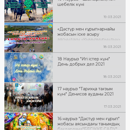
шебелік күні
19.03.2021
«Дәстүр мен ғұрып»арнайы
жобасын іске асыру
аясындағы «Қымызмұрындық»
мерекелік бағдарламасы
18.03.2021
18 Наурыз "Игі істер күні"
День добрых дел 2021
18.03.2021
17 наурыз "Тарихқа тағзым
күні" Денисов ауданы 2021
17.03.2021
16 наурыз "Дәстүр мен ғұрып"
жобасы аясындағы танымдық
бағдарлама"БЕСІККЕ САЛУ"