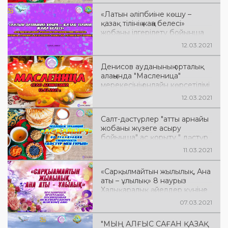
«Латын әліпбиіне көшу –
қазақ тілінің жаңа белесі»
жобаны ілгерілету бойынша
деректі фильм "Қазақ тілі
12.03.2021
әліпбиін латын графикасына
көшіру»
Денисов ауданының орталық
алаңында "Масленица"
мерекесінің онлайн көрсетілімі
өтті"
12.03.2021
Салт-дәстүрлер "атты арнайы
жобаны жүзеге асыру
бойынша" ас қорыту " дәстүр
челленджі»
11.03.2021
«Сарқылмайтын жылылық, Ана
аты – ұлылық» 8 наурыз
Халықаралық әйелдер күніне
арналған мерекелік
07.03.2021
бағдарлама
"МЫҢ АЛҒЫС САҒАН ҚАЗАҚ