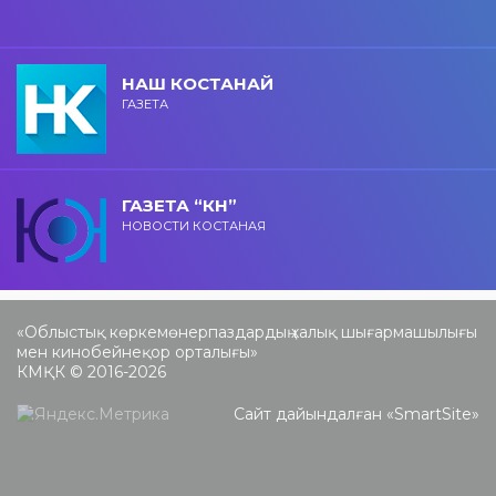
НАШ КОСТАНАЙ
ГАЗЕТА
ГАЗЕТА “КН”
НОВОСТИ КОСТАНАЯ
«Облыстық көркемөнерпаздардың халық шығармашылығы
мен кинобейнеқор орталығы»
КМҚК © 2016-2026
Сайт дайындалған «
SmartSite
»