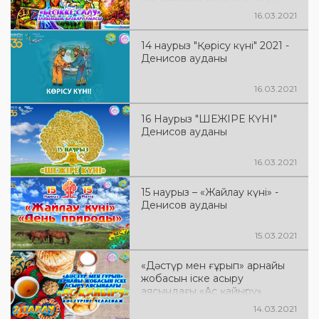
16.03.2021
14 наурыз "Қөрісу күні" 2021 -
Денисов ауданы
16.03.2021
16 Наурыз "ШЕЖІРЕ КҮНІ"
Денисов ауданы
16.03.2021
15 наурыз – «Жайлау күні» -
Денисов ауданы
15.03.2021
«Дәстүр мен ғұрып» арнайы
жобасын іске асыру
аясындағы «Ас қайыру»
дәстүріне челлендж (2 тарау)
14.03.2021