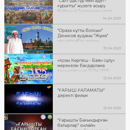
"Салт-дәстүр мен әдет-
ғұрыпты" жүзеге асыру
бойынша "қазағымның салт-
дәстүрлері" ақпараттық
14.04.2021
сағаты"
"Ораза кұтты болсын"
Денисов ауданы "Жұма"
мешетінің бас имамы
Жиенбаев Руслан Маратұлы -
13.04.2021
мен кездесу
«Қозы Көрпеш - Баян сұлу»
мерекелік бағдарлама
ғашықтар күні 12.04.2021
12.04.2021
"ҒАРЫШ ҒАЛАМАТЫ"
деректі фильм
12.04.2021
"Ғарышты Бағындырған
батырлар" онлайн