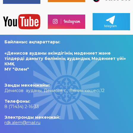
Байланыс ақпараттары:
«Денисов ауданы әкімдігінің мәдениет және
тілдерді дамыту бөлімінің аудандық Мәдениет үйі»
КМҚК
МҮ "Әлем"
Заңды мекенжайы:
Денисов ауданы, Денисов с., Ленин көшесі,12
Телефоны:
8 (71434) 2-16-33
Электронды мекенжай:
rdk.alem@mail.ru