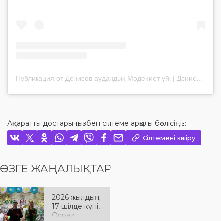
Публикация от Денисов аудандық Мәдениет үйі | Денисовский Дом культуры (@madeniet_denisov)
Ақпаратты достарыңызбен сілтеме арқылы бөлісіңіз:
Сілтемені көшіру
ӨЗГЕ ЖАҢАЛЫҚТАР
2026 жылдың
17 шілде күні,
Окраин