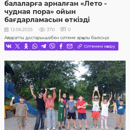
балаларға арналған «Лето -
чудная пора» ойын
бағдарламасын өткізді
12.06.2025
370
0
Ақпаратты достарыңызбен сілтеме арқылы бөлісіңіз:
Сілтемені көшіру