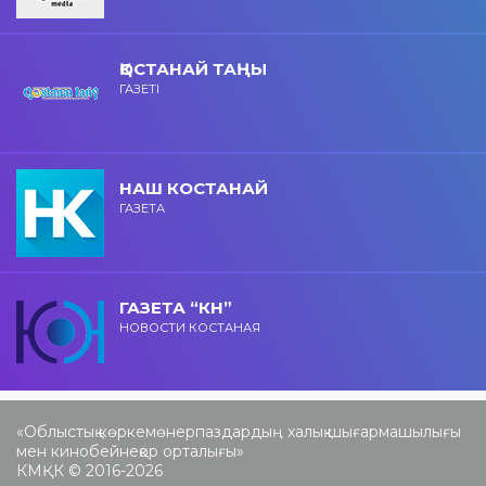
ҚОСТАНАЙ ТАҢЫ
ГАЗЕТІ
НАШ КОСТАНАЙ
ГАЗЕТА
ГАЗЕТА “КН”
НОВОСТИ КОСТАНАЯ
«Облыстық көркемөнерпаздардың халық шығармашылығы
мен кинобейнеқор орталығы»
КМҚК © 2016-2026