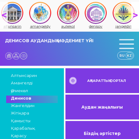
altynsarin
amangeldy
auliekol
denisov
jangeldin
ДЕНИСОВ АУДАНДЫҚ МӘДЕНИЕТ ҮЙІ
RU
KZ
Алтынсарин
АҚПАРАТТЫҚ ПОРТАЛ
Амангелді
Әулиекөл
Денисов
Жангелдин
Аудан жаңалығы
Жітіқара
Қамысты
Қарабалық
Біздің әртістер
Қарасу