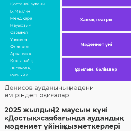
Қостанай ауданы
Б. Майлин
Меңдіқара
Халық театры
Науырзым
Сарыкөл
Ұзынкөл
Мәдениет үйі
Федоров
Арқалық қ.
Қостанай қ.
Лисаков қ.
Құрылым, бөлімдер
Рудный қ.
Денисов ауданының мәдени
өміріндегі оқиғалар
2025 жылдың 12 маусым күні
«Достық»саябағында аудандық
мәдениет үйінің қызметкерлері