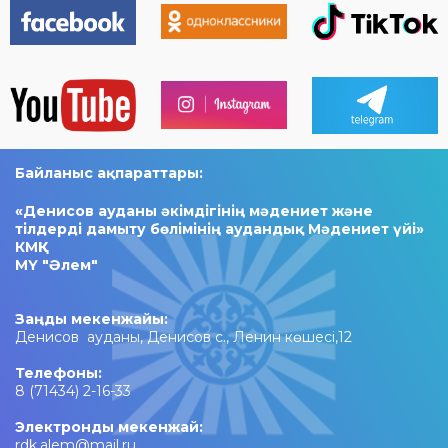
Байланыс ақпараттары:
«Денисов ауданы әкімдігінің мәдениет және
тілдерді дамыту бөлімінің аудандық Мәдениет үйі»
КМҚК
МҮ "Әлем"
Заңды мекенжайы:
Денисов ауданы, Денисов с., Ленин көшесі,12
Телефоны:
8 (71434) 2-16-33
Электронды мекенжай:
rdk.alem@mail.ru