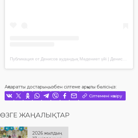
Публикация от Денисов аудандық Мәдениет үйі | Денисовский Дом культуры (@madeniet_denisov)
Ақпаратты достарыңызбен сілтеме арқылы бөлісіңіз:
Сілтемені көшіру
ӨЗГЕ ЖАҢАЛЫҚТАР
2026 жылдың