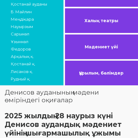
Қостанай ауданы
Б. Майлин
Меңдіқара
Халық театры
Науырзым
Сарыкөл
Ұзынкөл
Мәдениет үйі
Федоров
Арқалық қ.
Қостанай қ.
Лисаков қ.
Құрылым, бөлімдер
Рудный қ.
Денисов ауданының мәдени
өміріндегі оқиғалар
2025 жылдың 28 наурыз күні
Денисов аудандық мәдениет
үйінің шығармашылық ұжымы