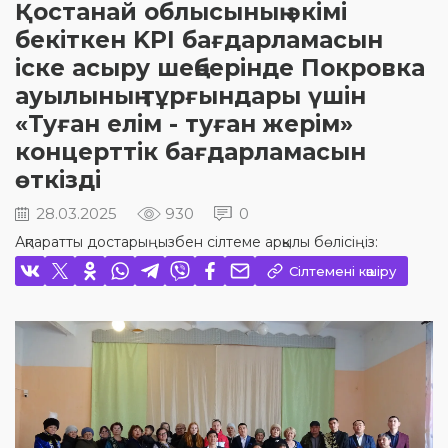
Қостанай облысының әкімі
бекіткен KPI бағдарламасын
іске асыру шеңберінде Покровка
ауылының тұрғындары үшін
«Туған елім - туған жерім»
концерттік бағдарламасын
өткізді
28.03.2025
930
0
Ақпаратты достарыңызбен сілтеме арқылы бөлісіңіз:
Сілтемені көшіру