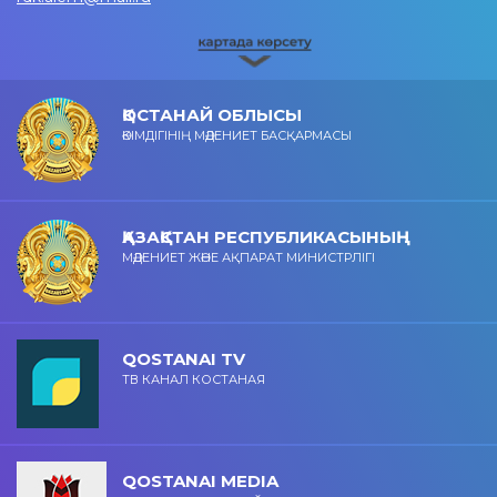
ҚОСТАНАЙ ОБЛЫСЫ
ӘКІМДІГІНІҢ МӘДЕНИЕТ БАСҚАРМАСЫ
ҚАЗАҚСТАН РЕСПУБЛИКАСЫНЫҢ
МӘДЕНИЕТ ЖӘНЕ АҚПАРАТ МИНИСТРЛІГІ
QOSTANAI TV
ТВ КАНАЛ КОСТАНАЯ
QOSTANAI MEDIA