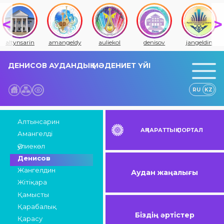
altynsarin
amangeldy
auliekol
denisov
jangeldin
ДЕНИСОВ АУДАНДЫҚ МӘДЕНИЕТ ҮЙІ
RU
KZ
Алтынсарин
АҚПАРАТТЫҚ ПОРТАЛ
Амангелді
Әулиекөл
Денисов
Жангелдин
Аудан жаңалығы
Жітіқара
Қамысты
Қарабалық
Біздің әртістер
Қарасу