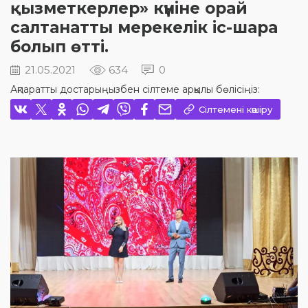
қызметкерлер» күніне орай
салтанатты мерекелік іс-шара
болып өтті.
21.05.2021
634
0
Ақпаратты достарыңызбен сілтеме арқылы бөлісіңіз:
Сілтемені көшіру