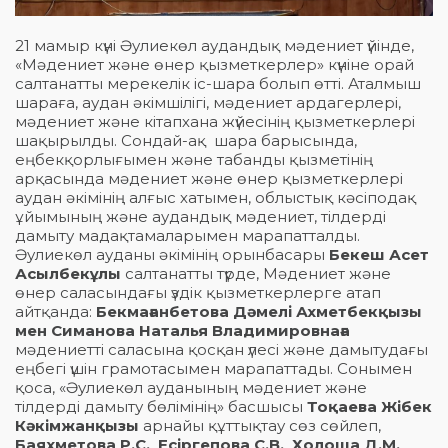
21 мамыр күні Әулиекөл аудандық мәдениет үйінде,
«Мәдениет және өнер қызметкерлер» күніне орай
салтанатты мерекелік іс-шара болып өтті. Аталмыш
шараға, аудан әкімшілігі, мәдениет ардагерлері,
мәдениет және кітапхана жүйесінің қызметкерлері
шақырылды. Сондай-ақ шара барысында,
еңбекқорлығымен және табанды қызметінің
арқасында мәдениет және өнер қызметкерлері
аудан әкімінің алғыс хатымен, облыстық кәсіподақ
ұйымының және аудандық мәдениет, тілдерді
дамыту мадақтамаларымен марапатталды.
Әулиекөл ауданы әкімінің орынбасары
Бекеш Асет
Асылбекұлы
салтанатты түрде, Мәдениет және
өнер саласындағы үздік қызметкерлерге атап
айтқанда:
Бекмағанбетова Дәмелі Ахметбекқызы
мен Симанова Наталья Владимировнаға
мәдениетті саласына қосқан үлесі және дамытудағы
еңбегі үшін грамотасымен марапаттады. Сонымен
қоса, «Әулиекөл ауданының мәдениет және
тілдерді дамыту бөлімінің» басшысы
Тоқаева Жібек
Кәкімжанқызы
арнайы құттықтау сөз сөйлеп,
Баяхметова Р.С, Есіргепова С.В, Холоша Д.М,