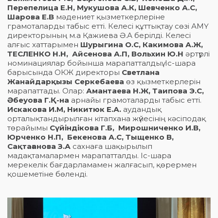
Перепелица Е.Н, Мукушова А.К, Шевченко А.С,
Шарова Е.В
мәдениет қызметкерлеріне
грамоталарды табыс етті. Келесі құттықтау сөзі АМҮ
директорының м.а Қажиева Ә.А берілді. Келесі
алғыс хаттарымен
Шурыгина О.С, Какимова А.Ж,
ТЕСЛЕНКО Н.Н, Айсенова А.П, Вольхин Ю.Н
әртүрлі
номинациялар бойынша марапатталдыү. Іс-шара
барысында ОКЖ директоры
Светлана
Жанайдарқызы Серкебаева
өз қызметкерлерін
марапаттады. Олар:
Амантаева Н.Ж, Таипова Э.С,
Әбеуова Г.Қ-на
арнайы грамоталарды табыс етті.
Искакова И.М, Никитюк Е.А.
аудандық
орталықтандырылған кітапхана жүйесінің кәсіподақ
төрайымы
Сүйіндікова Г.Б, Мирошниченко И.В,
Юрченко Н.П, Бекенова А.С, Тыщенко В,
Сақтағанова З.А
сахнаға шақырылып
мадақтамалармен марапатталды. Іс-шара
мерекелік бағдарламамен жалғасып, қөрермен
қошеметіне бөленді.