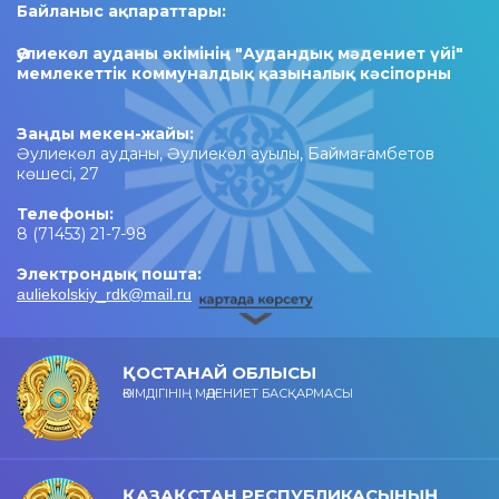
Байланыс ақпараттары:
Әулиекөл ауданы әкімінің "Аудандық мәдениет үйі"
мемлекеттік коммуналдық қазыналық кәсіпорны
Заңды мекен-жайы:
Әулиекөл ауданы, Әулиекөл ауылы, Баймағамбетов
көшесі, 27
Телефоны:
8 (71453) 21-7-98
Электрондық пошта:
auliekolskiy_rdk@mail.ru
ҚОСТАНАЙ ОБЛЫСЫ
ӘКІМДІГІНІҢ МӘДЕНИЕТ БАСҚАРМАСЫ
ҚАЗАҚСТАН РЕСПУБЛИКАСЫНЫҢ