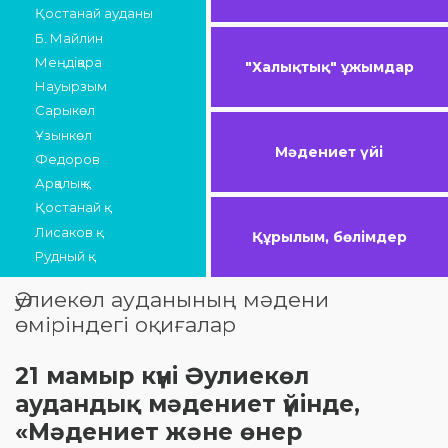
Қостанай ауданы
Б. Майлин
Меңдіқара
"Халықтық" ұжымдар
Науырзым
Сарыкөл
Ұзынкөл
Мәдениет үйі
Федоров
Арқалық қ.
Қостанай қ.
Лисаков қ.
Құрылым, бөлімдер
Рудный қ.
Әулиекөл ауданының мәдени
өміріндегі оқиғалар
21 мамыр күні Әулиекөл
аудандық мәдениет үйінде,
«Мәдениет және өнер