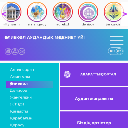
altynsarin
amangeldy
auliekol
denisov
jangeldin
ӘУЛИЕКӨЛ АУДАНДЫҚ МӘДЕНИЕТ ҮЙІ
RU
KZ
Алтынсарин
АҚПАРАТТЫҚ ПОРТАЛ
Амангелді
Әулиекөл
Денисов
Жангелдин
Аудан жаңалығы
Жітіқара
Қамысты
Қарабалық
Біздің әртістер
Қарасу