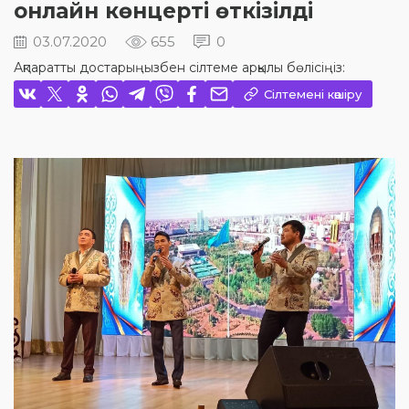
онлайн көнцерті өткізілді
03.07.2020
655
0
Ақпаратты достарыңызбен сілтеме арқылы бөлісіңіз:
Сілтемені көшіру