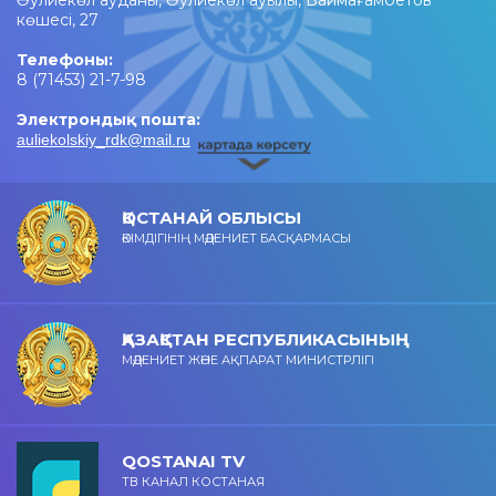
Әулиекөл ауданы, Әулиекөл ауылы, Баймағамбетов
көшесі, 27
Телефоны:
8 (71453) 21-7-98
Электрондық пошта:
auliekolskiy_rdk@mail.ru
ҚОСТАНАЙ ОБЛЫСЫ
ӘКІМДІГІНІҢ МӘДЕНИЕТ БАСҚАРМАСЫ
ҚАЗАҚСТАН РЕСПУБЛИКАСЫНЫҢ
МӘДЕНИЕТ ЖӘНЕ АҚПАРАТ МИНИСТРЛІГІ
QOSTANAI TV
ТВ КАНАЛ КОСТАНАЯ