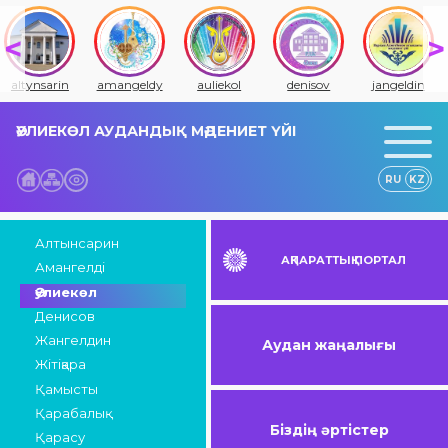
altynsarin
amangeldy
auliekol
denisov
jangeldin
ӘУЛИЕКӨЛ АУДАНДЫҚ МӘДЕНИЕТ ҮЙІ
RU
KZ
Алтынсарин
АҚПАРАТТЫҚ ПОРТАЛ
Амангелді
Әулиекөл
Денисов
Жангелдин
Аудан жаңалығы
Жітіқара
Қамысты
Қарабалық
Біздің әртістер
Қарасу