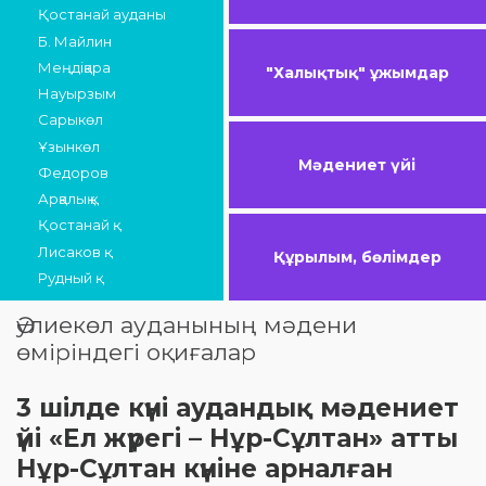
Қостанай ауданы
Б. Майлин
Меңдіқара
"Халықтық" ұжымдар
Науырзым
Сарыкөл
Ұзынкөл
Мәдениет үйі
Федоров
Арқалық қ.
Қостанай қ.
Лисаков қ.
Құрылым, бөлімдер
Рудный қ.
Әулиекөл ауданының мәдени
өміріндегі оқиғалар
3 шілде күні аудандық мәдениет
үйі «Ел жүрегі – Нұр-Сұлтан» атты
Нұр-Сұлтан күніне арналған