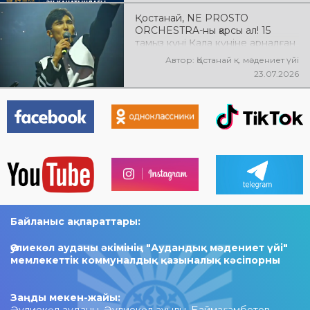
Қостанай, NE PROSTO
ORCHESTRA-ны қарсы ал! 15
тамыз күні Қала күніне арналған
мерекелік концертте NE
Автор: Қостанай қ. мәдениет үйі
PROSTO ORCHESTRA өнер
23.07.2026
көрсетеді! @ne_prosto_orchestra
Байланыс ақпараттары:
Әулиекөл ауданы әкімінің "Аудандық мәдениет үйі"
мемлекеттік коммуналдық қазыналық кәсіпорны
Заңды мекен-жайы: