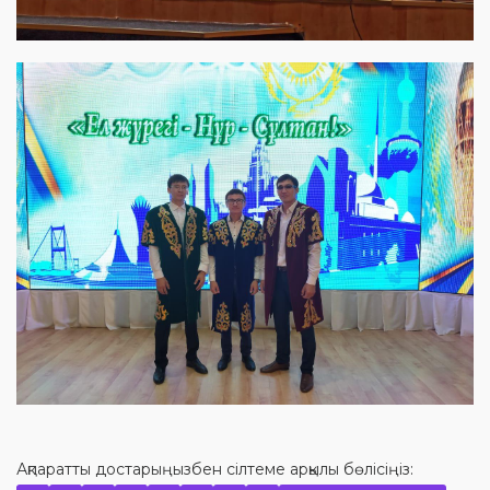
Ақпаратты достарыңызбен сілтеме арқылы бөлісіңіз: