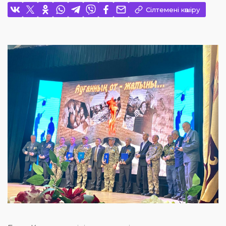
Сілтемені көшіру