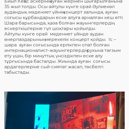
Биыл Кеңес әскерінің ауған жерінен шығарылғанына
35 жыл толды. Осы айтулы күнге орай Әулиекөл
аудандық мәдениет үйінің концерт залында, ауған
соғысы құрбандарын еске алуға арналған кеш өтті.
Шара барысында, қаза болған жауынгерлердің
ескерткіштеріне гүл шоқтары қойылды.
Айтулы күнге орай мәдениет үйінде аудан
өнерпаздарының мерекелік концерт қойды. Іс –
шара ауған соғысында ерлікпен опат болған
интернационалист-жауынгерлердің рухына тағзым
ету үшін, бір минуттық үнсіздікпен еске алу
тұрғысында басталды. Жиында ауған соғысы
ардагерлеріне сый-сияпат жасап, төсбелгі
табыстады.