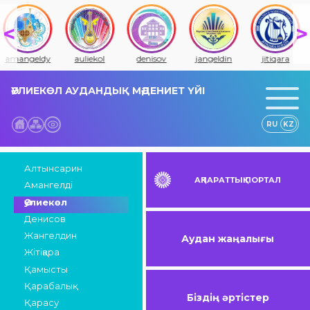
amangeldy
auliekol
denisov
jangeldin
jitiqara
ӘУЛИЕКӨЛ АУДАНДЫҚ МӘДЕНИЕТ ҮЙІ
RU
KZ
Алтынсарин
АҚПАРАТТЫҚ ПОРТАЛ
Амангелді
Әулиекөл
Денисов
Жангелдин
Аудан жаңалығы
Жітіқара
Қамысты
Қарабалық
Біздің әртістер
Қарасу