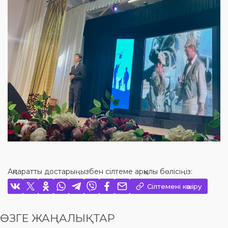
Ақпаратты достарыңызбен сілтеме арқылы бөлісіңіз:
Сілтемені көшіру
ӨЗГЕ ЖАҢАЛЫҚТАР