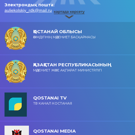
Электрондық пошта:
auliekolskiy_rdk@mail.ru
ҚОСТАНАЙ ОБЛЫСЫ
ӘКІМДІГІНІҢ МӘДЕНИЕТ БАСҚАРМАСЫ
ҚАЗАҚСТАН РЕСПУБЛИКАСЫНЫҢ
МӘДЕНИЕТ ЖӘНЕ АҚПАРАТ МИНИСТРЛІГІ
QOSTANAI TV
ТВ КАНАЛ КОСТАНАЯ
QOSTANAI MEDIA