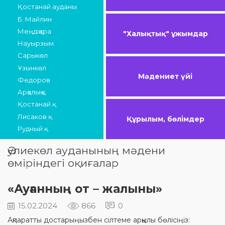
Қостанай ауданы
Б. Майлин
Меңдіқара
"Халықтық" ұжымдар
Науырзым
Сарыкөл
Ұзынкөл
Мәдениет үйі
Федоров
Арқалық қ.
Қостанай қ.
Лисаков қ.
Құрылым, бөлімдер
Рудный қ.
Әулиекөл ауданының мәдени
өміріндегі оқиғалар
«Ауғанның от – жалыны»
15.02.2024
866
0
Ақпаратты достарыңызбен сілтеме арқылы бөлісіңіз: