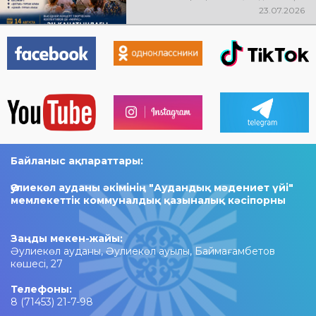
өтеді! Баршаңызды мерекелік
23.07.2026
концертке шақырамыз!
Байланыс ақпараттары:
Әулиекөл ауданы әкімінің "Аудандық мәдениет үйі"
мемлекеттік коммуналдық қазыналық кәсіпорны
Заңды мекен-жайы:
Әулиекөл ауданы, Әулиекөл ауылы, Баймағамбетов
көшесі, 27
Телефоны:
8 (71453) 21-7-98