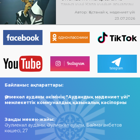
тамыз күні Қала күніне арналған
мерекелік концертте NE
Автор: Қостанай қ. мәдениет үйі
PROSTO ORCHESTRA өнер
23.07.2026
көрсетеді! @ne_prosto_orchestra
Байланыс ақпараттары:
Әулиекөл ауданы әкімінің "Аудандық мәдениет үйі"
мемлекеттік коммуналдық қазыналық кәсіпорны
Заңды мекен-жайы:
Әулиекөл ауданы, Әулиекөл ауылы, Баймағамбетов
көшесі, 27