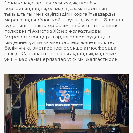
Сонымен қатар, заң мен құқық тәртібін
қорғайтындарды, еліміздің азаматтарының
тыныштығы мен қауіпсіздігін қорғайтындарды
марапаттады. Одан кейін, құттықтау сөзін Әулиекөл
ауданының ішкі істер бөлімінің бастығы полиция
полковнигі Ахметов Жеңіс жалғастырды.
Мерекелік концертті ардагерлер, аудандық
мәдениет үйінің қызметкерлері және ішкі істер
бөлімінің қызметкерлері ерекше атмосферада
өткізді. Салтанатты шараны аудандық мәдениет
үйінің көркемөнерпаздар ұжымы жалғастырды.