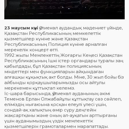
23 маусым күні
Әулиекөл аудандық мәдениет үйінде,
Қазақстан Республикасының мемкелеттік
қызметшілер күніне және Қазақстан
Республикасының Полиция күніне арналған
мерекелік концерт өтті.
1992 жылы Мемлекеттің Жоғарғы Кеңесі Қазақстан
Республикасының Ішкі істер органдары туралы заң
қабылдады, бұл Қазақстан полициясының
міндеттері мен функцияларын айқындаған
алғашқы құқықтық акт болды. Міне, 30 жыл бойы біз
айбынды қорқаушыларымызды осы айтулы
мерекемен құттықтап келеміз.
Іс-шара барысында, Әулиекөл ауданының әкімі
Теменов Ерлан Олжабайұлы құттықтау сөз сөйлеп,
еліміздің нығаюына қосқан елеулі үлесі үшін,
сондай-ақ халықтың өмір сүру деңгейін
жақсартқаны және оның әл-ауқатын арттырғаны
үшін ауданымыздың үздік мемлекеттік
қызметшілерін грамоталармен марапаттады.