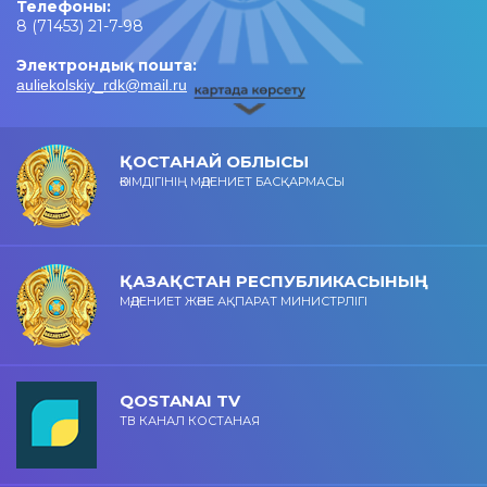
Телефоны:
8 (71453) 21-7-98
Электрондық пошта:
auliekolskiy_rdk@mail.ru
ҚОСТАНАЙ ОБЛЫСЫ
ӘКІМДІГІНІҢ МӘДЕНИЕТ БАСҚАРМАСЫ
ҚАЗАҚСТАН РЕСПУБЛИКАСЫНЫҢ
МӘДЕНИЕТ ЖӘНЕ АҚПАРАТ МИНИСТРЛІГІ
QOSTANAI TV
ТВ КАНАЛ КОСТАНАЯ