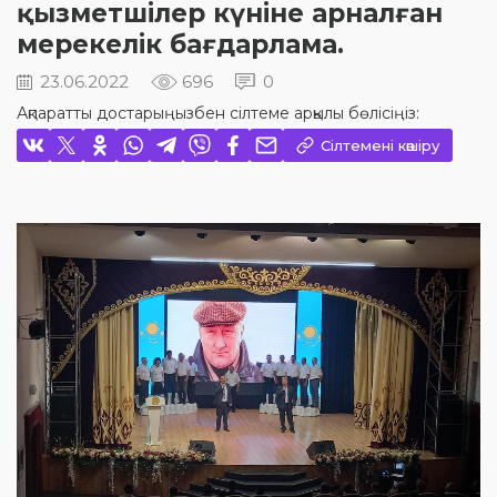
қызметшілер күніне арналған
мерекелік бағдарлама.
23.06.2022
696
0
Ақпаратты достарыңызбен сілтеме арқылы бөлісіңіз:
Сілтемені көшіру