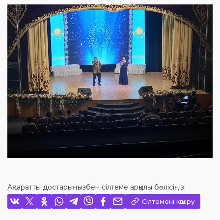
Ақпаратты достарыңызбен сілтеме арқылы бөлісіңіз:
Сілтемені көшіру