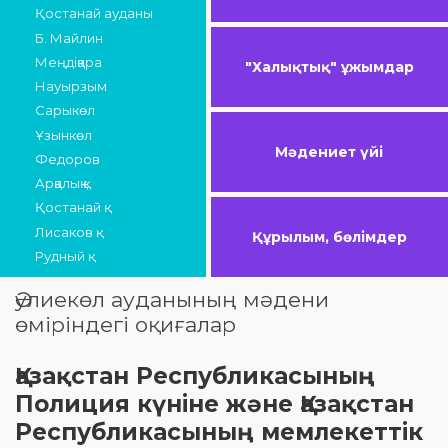
Қостанай ауданы
Б. Майлин
Меңдіқара
"Халықтық" ұжымдар
Науырзым
Сарыкөл
Ұзынкөл
Мәдениет үйі
Федоров
Арқалық қ.
Қостанай қ.
Лисаков қ.
Құрылым, бөлімдер
Рудный қ.
Әулиекөл ауданының мәдени
өміріндегі оқиғалар
Қазақстан Республикасының
Полиция күніне және Қазақстан
Республикасының мемлекеттік