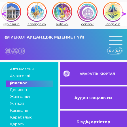
altynsarin
amangeldy
auliekol
denisov
jangeldin
ӘУЛИЕКӨЛ АУДАНДЫҚ МӘДЕНИЕТ ҮЙІ
RU
KZ
Алтынсарин
АҚПАРАТТЫҚ ПОРТАЛ
Амангелді
Әулиекөл
Денисов
Жангелдин
Аудан жаңалығы
Жітіқара
Қамысты
Қарабалық
Біздің әртістер
Қарасу