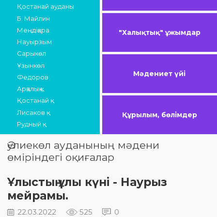
Қостанай ауданы
Б. Майлин
Меңдіқара
"Халықтық" ұжымдар
Науырзым
Сарыкөл
Ұзынкөл
Мәдениет үйі
Федоров
Арқалық қ.
Қостанай қ.
Лисаков қ.
Құрылым, бөлімдер
Рудный қ.
Әулиекөл ауданының мәдени
өміріндегі оқиғалар
Ұлыстың ұлы күні - Наурыз
мейрамы.
22.03.2022
525
0