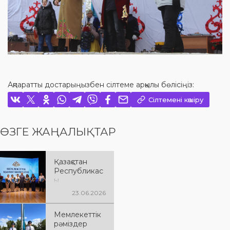
Ақпаратты достарыңызбен сілтеме арқылы бөлісіңіз:
Сілтемені көшіру
ӨЗГЕ ЖАҢАЛЫҚТАР
Қазақстан
Республикас
ы
Мемлекеттік
23.06.2026
қызметшілер
күні мен
Мемлекеттік
Полиция
рәміздер
күніне