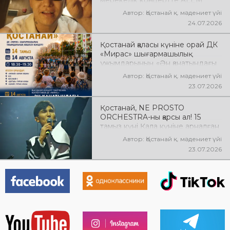
мерекелік концертте ALEM
өнер көрсетеді! @xcialem
Автор: Қостанай қ. мәдениет үйі
24.07.2026
Қостанай қаласы күніне орай ДК
«Мирас» шығармашылық
ұжымдарының «Ән қанатындағы
Қостанай» көшпелі концерті
Автор: Қостанай қ. мәдениет үйі
өтеді! Баршаңызды мерекелік
23.07.2026
концертке шақырамыз!
Қостанай, NE PROSTO
ORCHESTRA-ны қарсы ал! 15
тамыз күні Қала күніне арналған
мерекелік концертте NE
Автор: Қостанай қ. мәдениет үйі
PROSTO ORCHESTRA өнер
23.07.2026
көрсетеді! @ne_prosto_orchestra