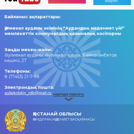
Байланыс ақпараттары:
Әулиекөл ауданы әкімінің "Аудандық мәдениет үйі"
мемлекеттік коммуналдық қазыналық кәсіпорны
Заңды мекен-жайы:
Әулиекөл ауданы, Әулиекөл ауылы, Баймағамбетов
көшесі, 27
Телефоны:
8 (71453) 21-7-98
Электрондық пошта:
auliekolskiy_rdk@mail.ru
ҚОСТАНАЙ ОБЛЫСЫ
ӘКІМДІГІНІҢ МӘДЕНИЕТ БАСҚАРМАСЫ