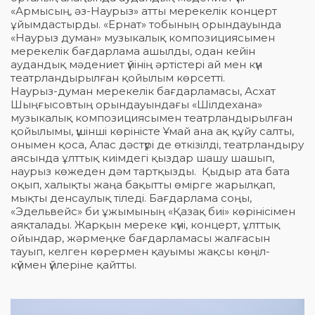
«Армысың, әз-Наурыз» атты мерекелік концерт
ұйымдастырды. «Ернат» тобының орындауында
«Наурыз думан» музыкалық композициясымен
мерекелік бағдарлама ашылды, одан кейін
аудандық мәдениет үйінің әртістері ай мен күн
театрландырылған қойылым көрсетті.
Наурыз-думан мерекелік бағдарламасы, Асхат
Шыңғысовтың орындауындағы «Шілдехана»
музыкалық композициясымен театрландырылған
қойылымы, үшінші көріністе Ұмай ана ақ құйу салты,
онымен қоса, Алас дәстүрі де өткізілді, театрландыру
аясында ұлттық киімдегі қыздар шашу шашып,
наурыз көжеден дәм тартқызды. Қыдыр ата бата
оқып, халықты жаңа бақытты өмірге жарылқап,
мықты денсаулық тіледі. Бағдарлама соңы,
«Эдельвейс» би ұжымының «Қазақ биі» көрінісімен
аяқталады. Жарқын мереке күні, концерт, ұлттық
ойындар, жәрмеңке бағдарламасы жалғасын
тауып, келген көрермен қауымы жақсы көңіл-
күймен үйлеріне қайтты.