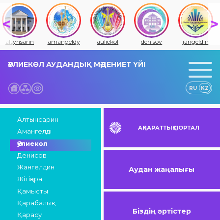
altynsarin
amangeldy
auliekol
denisov
jangeldin
ӘУЛИЕКӨЛ АУДАНДЫҚ МӘДЕНИЕТ ҮЙІ
RU
KZ
Алтынсарин
АҚПАРАТТЫҚ ПОРТАЛ
Амангелді
Әулиекөл
Денисов
Жангелдин
Аудан жаңалығы
Жітіқара
Қамысты
Қарабалық
Біздің әртістер
Қарасу