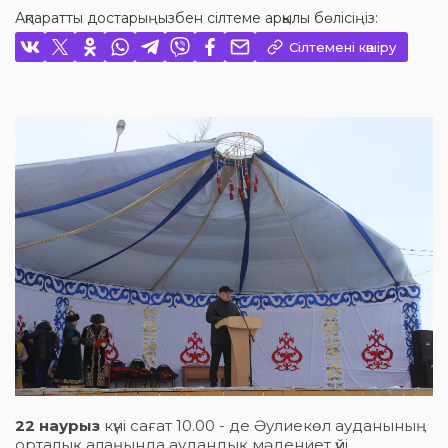
Ақпаратты достарыңызбен сілтеме арқылы бөлісіңіз:
Сілтемені көшіру
22 наурыз
күні сағат 10.00 - де Әулиекөл ауданының
орталық алаңында аудандық мәдениет үйі