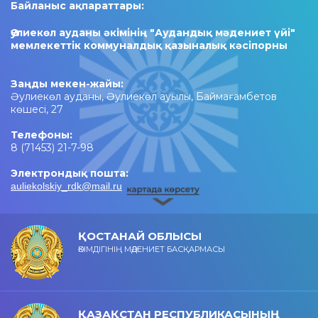
Байланыс ақпараттары:
Әулиекөл ауданы әкімінің "Аудандық мәдениет үйі"
мемлекеттік коммуналдық қазыналық кәсіпорны
Заңды мекен-жайы:
Әулиекөл ауданы, Әулиекөл ауылы, Баймағамбетов
көшесі, 27
Телефоны:
8 (71453) 21-7-98
Электрондық пошта:
auliekolskiy_rdk@mail.ru
ҚОСТАНАЙ ОБЛЫСЫ
ӘКІМДІГІНІҢ МӘДЕНИЕТ БАСҚАРМАСЫ
ҚАЗАҚСТАН РЕСПУБЛИКАСЫНЫҢ