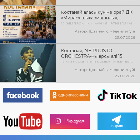
Қостанай қаласы күніне орай ДК
«Мирас» шығармашылық
ұжымдарының «Ән қанатындағы
Қостанай» көшпелі концерті
Автор: Қостанай қ. мәдениет үйі
өтеді! Баршаңызды мерекелік
23.07.2026
концертке шақырамыз!
Қостанай, NE PROSTO
ORCHESTRA-ны қарсы ал! 15
тамыз күні Қала күніне арналған
мерекелік концертте NE
Автор: Қостанай қ. мәдениет үйі
PROSTO ORCHESTRA өнер
23.07.2026
көрсетеді! @ne_prosto_orchestra