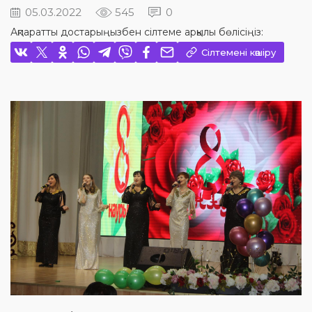
05.03.2022
545
0
Ақпаратты достарыңызбен сілтеме арқылы бөлісіңіз:
Сілтемені көшіру