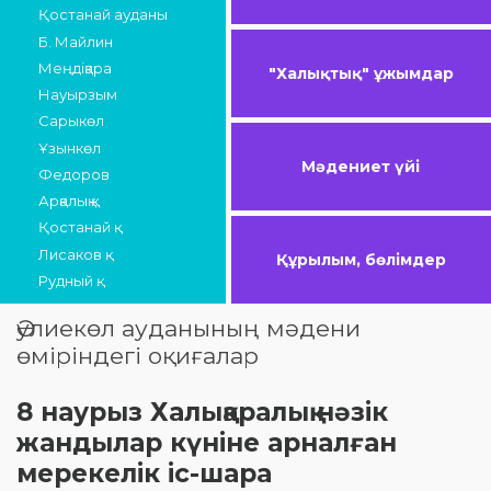
Қостанай ауданы
Б. Майлин
Меңдіқара
"Халықтық" ұжымдар
Науырзым
Сарыкөл
Ұзынкөл
Мәдениет үйі
Федоров
Арқалық қ.
Қостанай қ.
Лисаков қ.
Құрылым, бөлімдер
Рудный қ.
Әулиекөл ауданының мәдени
өміріндегі оқиғалар
8 наурыз Халықаралық нәзік
жандылар күніне арналған
мерекелік іс-шара