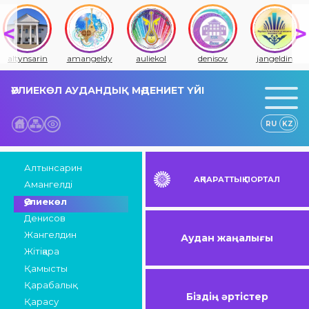
altynsarin
amangeldy
auliekol
denisov
jangeldin
ӘУЛИЕКӨЛ АУДАНДЫҚ МӘДЕНИЕТ ҮЙІ
RU
KZ
Алтынсарин
АҚПАРАТТЫҚ ПОРТАЛ
Амангелді
Әулиекөл
Денисов
Жангелдин
Аудан жаңалығы
Жітіқара
Қамысты
Қарабалық
Біздің әртістер
Қарасу