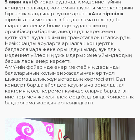
5 ақпан күні
Әулиекөл аудандық мәдениет үйінің
концерт залында, көктемнің шуақты мерекелерінің
бірі нәзік жандылар күніне арнап
«Ана тіршілік
тірегі»
атты мерекелік бағдарлама өткізілді. Іс-
шараның ресми бөлімінде аудан әкімінің
орынбасары барлық әйелдерді мерекемен
құттықтап, аудан әкімінің грамоталарын тапсырды.
Нәзік жанды аруларға арналған концерттік
бағдарламада жеке орындаушылар, ауылдық
мәдениет үйлерінің ұжымдары және ұйымдардың
басшылары өнер көрсетті.
АМҮ-нің фойесінде өнер мектебінің дарынды
балаларының қолымен жасалынған әр түрлі
шығармашылық жұмыстардың көрмесі өтті. Бұл
концерт барша әйелдер қауымына арналды, ал
көктемнің осы керемет күнінде оларға барша ізгі
ниеттер мен жақсы тілектерді білдірілді. Концерттік
бағдарлама жарқын әрі көңілді өтті.