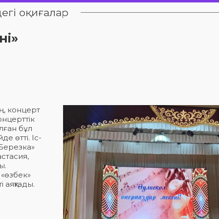
егі оқиғалар
ні»
ң, концерт
онцерттік
лған бұл
е өтті. Іс-
Березка»
стасия,
ы.
 «өзбек»
 аяқтады.