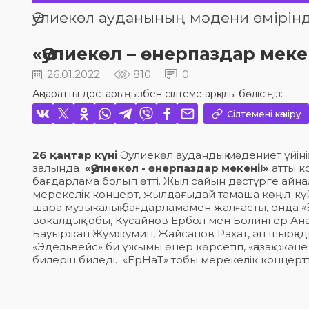
Әулиекөл ауданының мәдени өмірінд
«Әулиекөл – өнерпаздар меке
26.01.2022
810
0
Ақпаратты достарыңызбен сілтеме арқылы бөлісіңіз:
Сілтемені көшіру
26 қаңтар күні
Әулиекөл аудандық мәдениет үйіні
залында
«Әулиекөл - өнерпаздар мекені!»
атты к
бағдарлама болып өтті. Жыл сайын дәстүрге айна
мерекелік концерт, жылдағыдай тамаша көңіл-күйд
шара музыкалық бағдарламамен жалғасты, онда «
вокалдық тобы, Кусайнов Ербол мен Болингер Ана
Бауыржан Жумжумин, Жайсанов Рахат, ән шырқад
«Эдельвейс» би ұжымы өнер көрсетіп, «қазақ» және
билерін биледі. «ЕрНаТ» тобы мерекелік концертті