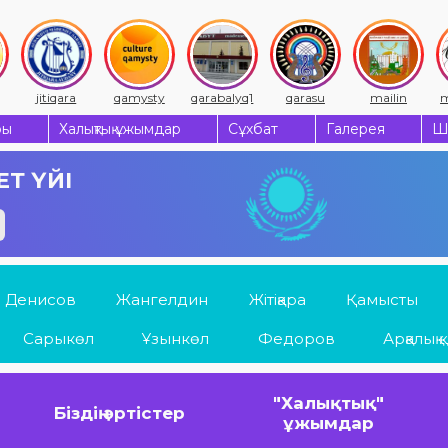
jitiqara
qamysty
qarabalyq1
qarasu
mailin
m
ры
Халықтық ұжымдар
Сұхбат
Галерея
Ш
Т ҮЙІ
Денисов
Жангелдин
Жітіқара
Қамысты
Сарыкөл
Ұзынкөл
Федоров
Арқалық қ.
"Халықтық"
Біздің әртістер
ұжымдар