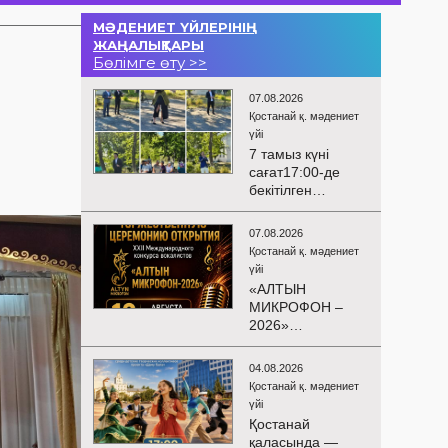
МӘДЕНИЕТ ҮЙЛЕРІНІҢ
ЖАҢАЛЫҚТАРЫ
Бөлімге өту >>
07.08.2026
Қостанай қ. мәдениет
үйі
7 тамыз күні
сағат17:00-де
бекітілген
жоспарға және
KPI
07.08.2026
көрсеткіштерін
Қостанай қ. мәдениет
орындау аясында
үйі
«Таза Қазақстан»
«АЛТЫН
экологиялық
МИКРОФОН –
акциясына
2026»
арналған көшпелі
БАЙҚАУЫНЫҢ
концерт
САЛТАНАТТЫ
Меңдіқара
04.08.2026
АШЫЛУЫ
ауданының
Қостанай қ. мәдениет
Сіздерді
Красная Пресня
үйі
вокалистердің
ауылында
Қостанай
«Алтын
өткізілді
қаласында —