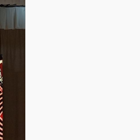
концертте NE
ҚОСТАНАЙ
PROSTO
ҚАЛАСЫ КҮНІНЕ
ORCHESTRA
АРНАЛҒАН
өнер көрсетеді!
МЕРЕКЕЛІК ІС-
@ne_prosto_orchestra
ШАРАЛАР
БАҒДАРЛАМАСЫ