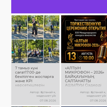
7 тамыз күні
«АЛТЫН
сағат17:00-де
МИКРОФОН – 2026»
бекітілген жоспарға
БАЙҚАУЫНЫҢ
және KPI
САЛТАНАТТЫ
көрсеткіштерін
АШЫЛУЫ Сіздерді
орындау аясында
вокалистердің
Автор: Қостанай қ.
Автор: Қостанай қ.
«Таза Қазақстан»
«Алтын микрофон –
мәдениет үйі
мәдениет үйі
экологиялық
2026» XXII халықаралық
07.08.2026
07.08.2026
акциясына арналған
байқауының
көшпелі концерт
салтанатты ашылу