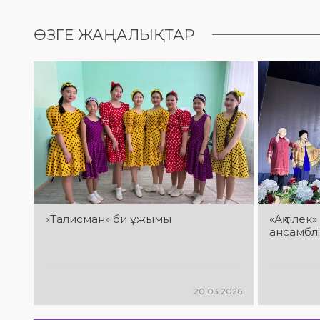
ӨЗГЕ ЖАҢАЛЫҚТАР
«Талисман» би ұжымы
«Ақ тіле
ансамблі
20.03.2026