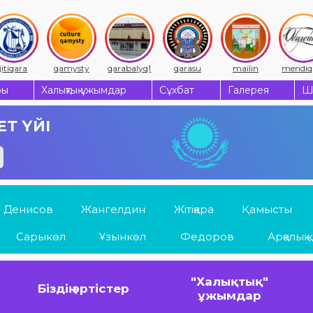
qamysty
qarabalyq1
qarasu
mailin
mendiqara
ры
Халықтық ұжымдар
Сұхбат
Галерея
Ш
Т ҮЙІ
Денисов
Жангелдин
Жітіқара
Қамысты
Сарыкөл
Ұзынкөл
Федоров
Арқалық қ.
"Халықтық"
Біздің әртістер
ұжымдар