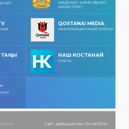
концертте NE
МӘДЕНИЕТ ЖӘНЕ АҚПАРАТ
ДЕНИЕТ
ҚОСТАНАЙ
PROSTO
МИНИСТРЛІГІ
ҚАЛАСЫ КҮНІНЕ
ORCHESTRA
АРНАЛҒАН
өнер көрсетеді!
МЕРЕКЕЛІК ІС-
@ne_prosto_orchestra
TV
QOSTANAI MEDIA
ШАРАЛАР
АНАЯ
ИНФОРМАЦИОННЫЙ ПОРТАЛ
БАҒДАРЛАМАСЫ
 ТАҢЫ
НАШ КОСТАНАЙ
ГАЗЕТА
”
АНАЯ
Сайт дайындалған «
SmartSite
»