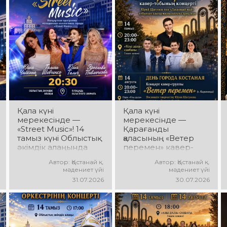
ұжымдары қатысатын
Ансамбль жетекшісі
«Алтын дән»
— Шамиль
фестивалі өтеді!
Фахрутдинов.
Сіздерді жас
Сіздерді әсерлі
таланттардың жарқын
хореографиялық
өнері, әсем әндер,
қойылымдар, жарқын
әсерлі билер мен
бейнелер, қуатты
мерекелік көңіл күй
ырғақ пен мерекелік
күтеді!
көңіл күй күтеді!
Қала күні
Қала күні
мерекесінде —
мерекесінде —
«Street Music»! 14
Қарағанды
тамыз күні Облыстық
қаласының «Ветер
әкімдік алаңында
перемен» кавер-
қаланың жастар
тобы! 14 тамыз күні
Автор: Қостанай қ.
Автор: Қостанай қ.
ұжымдарының
«Ұлы Дала»
мәдениет үйі
мәдениет үйі
«Street Music»
саябағында Юрий
31.07.2026
30.07.2026
концерттік
Шатунов пен
бағдарламасы өтеді!
«Ласковый май»
Сіздерді заманауи
тобының
музыка, жарқын
шығармашылығына
орындаулар, қуатты
арналған концерт