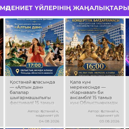
МӘДЕНИЕТ ҮЙЛЕРІНІҢ ЖАҢАЛЫҚТАР
Қостанай қаласында
Қала күні
— «Алтын дән»
мерекесінде —
балалар
«Карнавал» би
шығармашылығы
ансамблі! 15 тамыз
фестивалі! 15 тамыз
күні Облыстық әкімдік
күні Облыстық әкімдік
алаңында
Автор: Қостанай қ.
Автор: Қостанай қ.
алаңында «Даму
«Карнавал» би
мәдениет үйі
мәдениет үйі
бала» жобасының
ансамблінің
04.08.2026
03.08.2026
балалар
концерттік
шығармашылық
бағдарламасы өтеді!