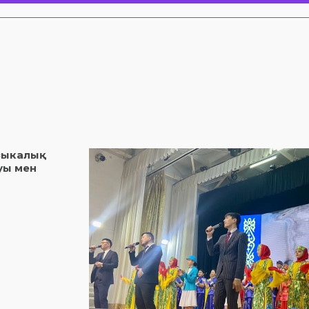
узыкалық
уы мен