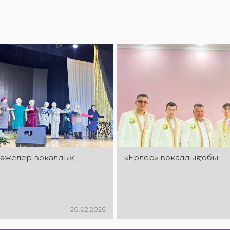
к» әжелер вокалдық
«Ерлер» вокалдық тобы
20.02.2026