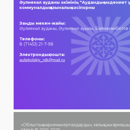
Әулиекөл ауданы әкімінің "Аудандық мәдениет ү
коммуналдық қазыналық кәсіпорны
Заңды мекен-жайы:
Әулиекөл ауданы, Әулиекөл ауылы, Баймағамбетов 
Телефоны:
8 (71453) 21-7-98
Электрондық пошта:
auliekolskiy_rdk@mail.ru
«Облыстық көркемөнерпаздардың халық шығармашы