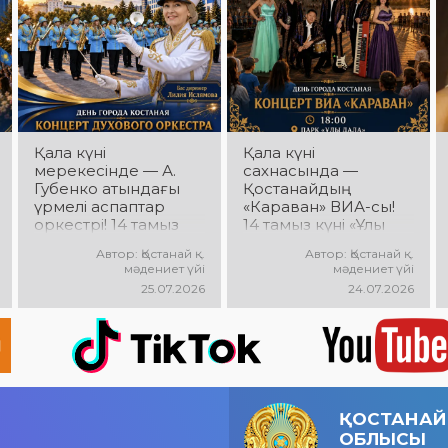
энергия мен
өтеді! Сіздерді
көтеріңкі мерекелік
көпшілік сүйіп
көңіл күй күтеді!
тыңдайтын әндер,
жылы естеліктер мен
ерекше музыкалық
атмосфера күтеді!
Қала күні
Қала күні
мерекесінде — А.
сахнасында —
Губенко атындағы
Қостанайдың
үрмелі аспаптар
«Караван» ВИА-сы!
оркестрі! 14 тамыз
14 тамыз күні «Ұлы
күні Облыстық әкімдік
Дала» саябағында
Автор: Қостанай қ.
Автор: Қостанай қ.
алаңында
«Караван» ВИА-
мәдениет үйі
мәдениет үйі
оркестрдің
сының мерекелік
25.07.2026
24.07.2026
мерекелік концерті
концерті өтеді!
өтеді. Бас дирижер
Сіздерді сүйікті
— Лилия Ислямова.
әндер, жанды
Сіздерді жанды
музыка, жарқын
музыка, әсерлі
эмоциялар мен
орындаулар мен
көтеріңкі көңіл күй
көтеріңкі мерекелік
күтеді!
ҚОСТАНАЙ
көңіл күй күтеді!
ОБЛЫСЫ