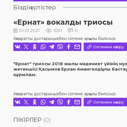
Біздің әртістер
«Ернат» вокалды триосы
01.01.2021
1051
0
Ақпаратты достарыңызбен сілтеме арқылы бөлісіңіз:
Сілтемені көшіру
"Ернат" триосы 2018 жылы мәдениет үйінің м
жетекшісі Қасымов Ерлан Амангелдіұлы баста
құрылды.
Ақпаратты достарыңызбен сілтеме арқылы бөлісіңіз:
Сілтемені көшіру
ПІКІРЛЕР
(0)