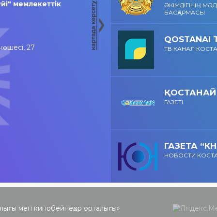
йі" мемлекеттік
ӘКІМДІГІНІҢ МӘ
БАСҚАРМАСЫ
QOSTANAI 
көшесі, 27
ТВ КАНАЛ КОСТ
ҚОСТАНАЙ
ГАЗЕТІ
ГАЗЕТА “КН
НОВОСТИ КОСТ
лығы мен кинобейнеқор орталығы»