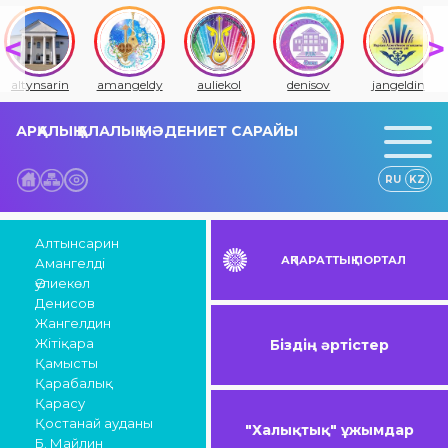
altynsarin
amangeldy
auliekol
denisov
jangeldin
АРҚАЛЫҚ ҚАЛАЛЫҚ МӘДЕНИЕТ САРАЙЫ
RU
KZ
Алтынсарин
АҚПАРАТТЫҚ ПОРТАЛ
Амангелді
Әулиекөл
Денисов
Жангелдин
Жітіқара
Біздің әртістер
Қамысты
Қарабалық
Қарасу
Қостанай ауданы
"Халықтық" ұжымдар
Б. Майлин