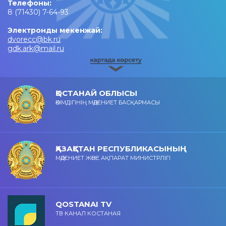
Телефоны:
8 (71430) 7-64-93
Электронды мекенжай:
dvorecc@bk.ru
gdk.ark@mail.ru
ҚОСТАНАЙ ОБЛЫСЫ
ӘКІМДІГІНІҢ МӘДЕНИЕТ БАСҚАРМАСЫ
ҚАЗАҚСТАН РЕСПУБЛИКАСЫНЫҢ
МӘДЕНИЕТ ЖӘНЕ АҚПАРАТ МИНИСТРЛІГІ
QOSTANAI TV
ТВ КАНАЛ КОСТАНАЯ