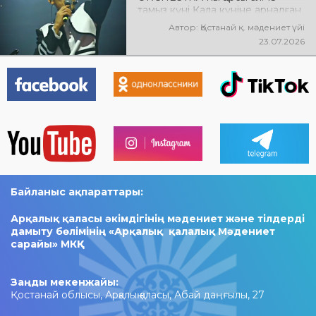
тамыз күні Қала күніне арналған
мерекелік концертте NE
Автор: Қостанай қ. мәдениет үйі
PROSTO ORCHESTRA өнер
23.07.2026
көрсетеді! @ne_prosto_orchestra
Байланыс ақпараттары:
Арқалық қаласы әкімдігінің мәдениет және тілдерді
дамыту бөлімінің «Арқалық қалалық Мәдениет
сарайы» МКҚК
Заңды мекенжайы:
Қостанай облысы, Арқалық қаласы, Абай даңғылы, 27