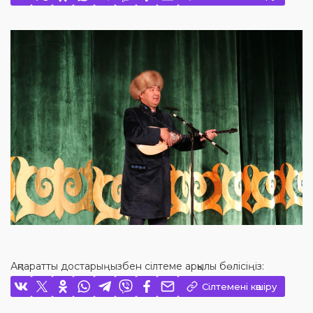
Ақпаратты достарыңызбен сілтеме арқылы бөлісіңіз:
Сілтемені көшіру