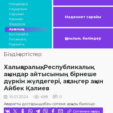
Меңдіқара
Науырзым
Сарыкөл
Мәдениет сарайы
Ұзынкөл
Федоров
Арқалық қ.
Қостанай қ.
Құрылым, бөлімдер
Лисаков қ.
Рудный қ.
Біздің әртістер
Халықаралық, Республикалық
ақындар айтысының бірнеше
дүркін жүлдегері, ақтаңгер ақын
Айбек Қалиев
10.01.2024
498
0
Ақпаратты достарыңызбен сілтеме арқылы бөлісіңіз:
Сілтемені көшіру