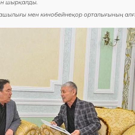
 ән шырқалды.
машылығы мен кинобейнеқор орталығының алғ