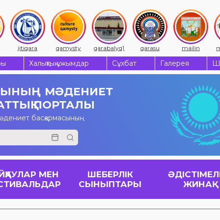
jitiqara
qamysty
qarabalyq1
qarasu
mailin
m
ры
Халықтық ұжымдар
Сұхбат
Галерея
Ш
СЫНЫҢ
МӘДЕНИЕТ
АТТЫҚ ПОРТАЛЫ
мәдениет басқармасының
ЙҚАУЛАР МЕН
ШЕБЕРЛІК
ӘДІСТІМЕЛ
СТИВАЛЬДАР
СЫНЫПТАРЫ
ЖИНАҚ