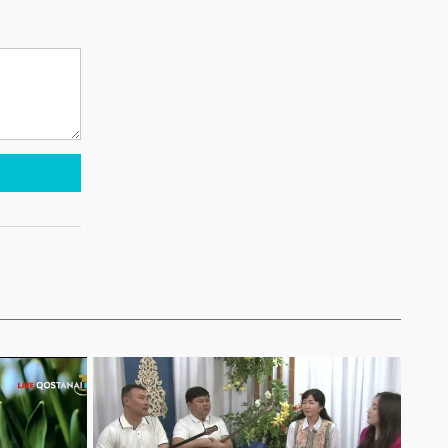
дайындық
пысықталды