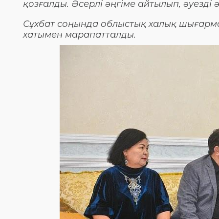
қозғалды. Әсерлі әңгіме айтылып, әуезді
Сұхбат соңында облыстық халық шығар
хатымен марапатталды.