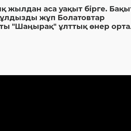
қ жылдан аса уақыт бірге. Бақ
Жұлдызды жұп Болатовтар
тты "Шаңырақ" ұлттық өнер орт