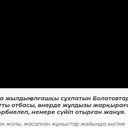
да жылдың алғашқы сұхпатын Болатовта
тты отбасы, өнерде жұлдызы жарқырағ
әрбиелеп, немере сүйіп отырған жанұя.
бек жолы, жасалған жұмыстар жайында әңгіме