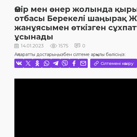
Өмір мен өнер жолында қыры
отбасы Берекелі шаңырақ 
жанұясымен өткізген сұхпа
ұсынады
14.01.2023
1575
0
Ақпаратты достарыңызбен сілтеме арқылы бөлісіңіз:
Сілтемені көшіру