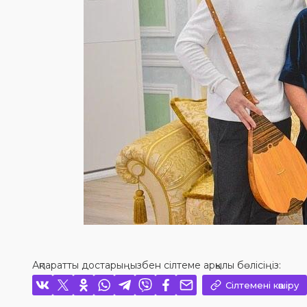
Ақпаратты достарыңызбен сілтеме арқылы бөлісіңіз:
Сілтемені көшіру