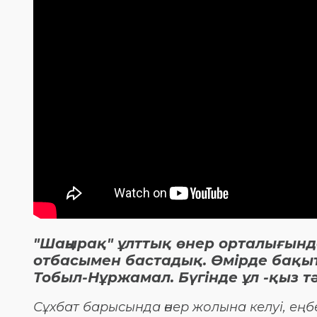
"Шаңырақ" ұлттық өнер орталығын
отбасымен бастадық. Өмірде бақы
Тобыл-Нұржамал. Бүгінде ұл -қыз т
Сұхбат барысында өнер жолына келуі, ең