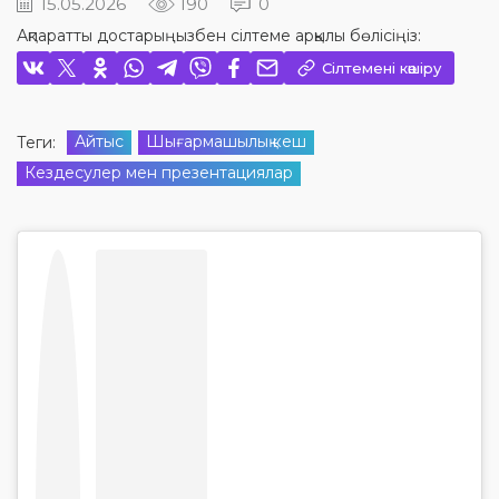
15.05.2026
190
0
Ақпаратты достарыңызбен сілтеме арқылы бөлісіңіз:
Сілтемені көшіру
Айтыс
Шығармашылық кеш
Теги:
Кездесулер мен презентациялар