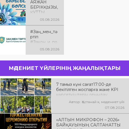
АЯЖАН
халықаралық
БЕРІКҚЫЗЫ,
байқауының
ҚҰТТЫ
салтанатты
БОЛСЫН!
05.08.2026
ашылу
рәсіміне
шақырамыз!
#Заң_мен_тә
Бұл күні түрлі
ртіп
елдерден
#Закон_и_по
келген
рядок
05.08.2026
талантты
орындаушыл
ар бас қосып,
үлкен
МӘДЕНИЕТ ҮЙЛЕРІНІҢ ЖАҢАЛЫҚТАРЫ
шығармашыл
ық додаға жол
ашады. Әсем
7 тамыз күні сағат17:00-де
ән мен жарқын
бекітілген жоспарға және KPI
әсерге толы
көрсеткіштерін орындау
өнер
аясында «Таза Қазақстан»
View this post on Instagram
Автор: Қостанай қ. мәдениет үйі
мерекесінің
экологиялық акциясына арналған
07.08.2026
куәсі
көшпелі концерт Меңдіқара
болыңыздар!
ауданының Красная Пресня
Келіңіздер,
«АЛТЫН МИКРОФОН – 2026»
ауылында өткізілді
жас
БАЙҚАУЫНЫҢ САЛТАНАТТЫ