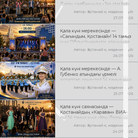
Дала» саябағында «Jas star.kst»
қалалық шығармашылық байқауы
Автор: Қостанай қ. мәдениет үйі
жеңімпаздарының концерті
27.07.2026
өтеді! Сіздерді жас
таланттардың жарқын өнері,
Қала күні мерекесінде —
заманауи әндер, қуатты энергия
«Сағындым, Қостанай»! 14 тамыз
мен мерекелік көңіл күй күтеді!
күні Облыстық әкімдік алаңында
қала туралы әндердің
Автор: Қостанай қ. мәдениет үйі
«Сағындым, Қостанай» музыкалық
26.07.2026
фестивалі өтеді! Сіздерді туған
қалаға арналған әсем әндер,
Қала күні мерекесінде — А.
әсерлі қойылымдар мен көтеріңкі
Губенко атындағы үрмелі
мерекелік көңіл күй күтеді!
аспаптар оркестрі! 14 тамыз күні
Облыстық әкімдік алаңында
Автор: Қостанай қ. мәдениет үйі
оркестрдің мерекелік концерті
25.07.2026
өтеді. Бас дирижер — Лилия
Ислямова. Сіздерді жанды
Қала күні сахнасында —
музыка, әсерлі орындаулар мен
Қостанайдың «Караван» ВИА-
көтеріңкі мерекелік көңіл күй
сы! 14 тамыз күні «Ұлы Дала»
күтеді!
саябағында «Караван» ВИА-
Автор: Қостанай қ. мәдениет үйі
сының мерекелік концерті өтеді!
24.07.2026
Сіздерді сүйікті әндер, жанды