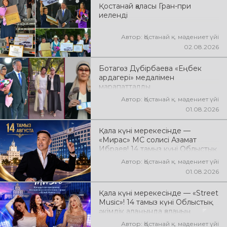
Қостанай қаласы Гран-при
энергия мен жарқын эмоциялар
иеленді
күтеді!
Автор: Қостанай қ. мәдениет үйі
02.08.2026
Ботагөз Дүбірбаева «Еңбек
ардагері» медалімен
марапатталды
Автор: Қостанай қ. мәдениет үйі
01.08.2026
Қала күні мерекесінде —
«Мирас» МС солисі Азамат
Ибраев! 14 тамыз күні Облыстық
әкімдік алаңында Азамат
Автор: Қостанай қ. мәдениет үйі
Ибраевтың концерттік
01.08.2026
бағдарламасы өтеді! Сіздерді
сүйікті әндер, жарқын орындау,
Қала күні мерекесінде — «Street
қуатты энергия мен көтеріңкі
Music»! 14 тамыз күні Облыстық
мерекелік көңіл күй күтеді!
әкімдік алаңында қаланың
жастар ұжымдарының «Street
Автор: Қостанай қ. мәдениет үйі