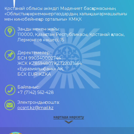
Қостанай облысы әкімдігі Мәдениет басқармасының
«Облыстық көркемөнерпаздардың халық шығармашылығы
мен кинобейнеқор орталығы» КМҚК
Заңды мекен-жайы:
110000, Қазақстан Республикасы, Қостанай қаласы,
Лермонтов көшесі, 15
Деректемелер:
БСН 990340002744
ЖСК KZ8594807KZT22031664
«Еуразиялық банк» АҚ
БСК EURIKZKA
Байланыс:
+7 (7142) 562-428
Электрондық пошта:
ocsnt.kz@mail.kz