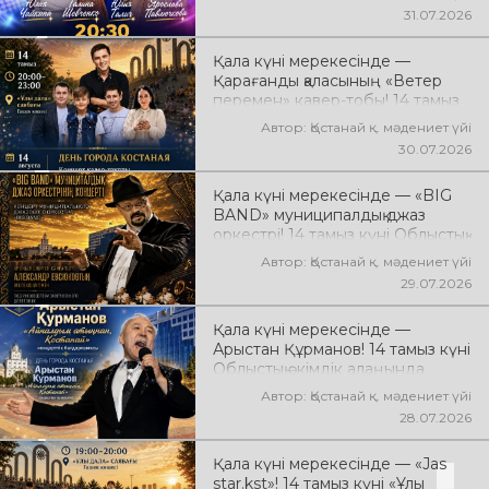
Music» концерттік
31.07.2026
бағдарламасы өтеді! Сіздерді
заманауи музыка, жарқын
Қала күні мерекесінде —
орындаулар, қуатты энергия мен
Қарағанды қаласының «Ветер
көтеріңкі мерекелік көңіл күй
перемен» кавер-тобы! 14 тамыз
күтеді!
күні «Ұлы Дала» саябағында
Автор: Қостанай қ. мәдениет үйі
Юрий Шатунов пен «Ласковый
30.07.2026
май» тобының
шығармашылығына арналған
Қала күні мерекесінде — «BIG
концерт өтеді! Сіздерді көпшілік
BAND» муниципалдық джаз
сүйіп тыңдайтын әндер, жылы
оркестрі! 14 тамыз күні Облыстық
естеліктер мен ерекше
әкімдік алаңында «BIG BAND»
музыкалық атмосфера күтеді!
Автор: Қостанай қ. мәдениет үйі
муниципалдық джаз оркестрінің
29.07.2026
концерті өтеді! Оркестр
жетекшісі — ҚР еңбек сіңірген
Қала күні мерекесінде —
қайраткері Александр Евсюков.
Арыстан Құрманов! 14 тамыз күні
Музыкалық жетекші-
Облыстық әкімдік алаңында
аранжировщик — Геннадий
Арыстан Құрмановтың
Стаканов. Сіздерді жанды
Автор: Қостанай қ. мәдениет үйі
«Айналдым атыңнан, Қостанай»
музыка, жарқын джаз әуендері
28.07.2026
атты концерттік бағдарламасы
мен ерекше мерекелік
өтеді! Сіздерді сүйікті әндер,
атмосфера күтеді!
Қала күні мерекесінде — «Jas
әсерлі орындау мен көтеріңкі
star.kst»! 14 тамыз күні «Ұлы
мерекелік көңіл күй күтеді!