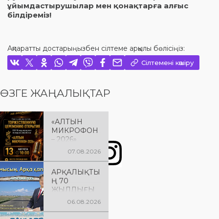
ұйымдастырушылар мен қонақтарға алғыс
білдіреміз!
Ақпаратты достарыңызбен сілтеме арқылы бөлісіңіз:
Сілтемені көшіру
ӨЗГЕ ЖАҢАЛЫҚТАР
«АЛТЫН
МИКРОФОН
– 2026»
БАЙҚАУЫН
07.08.2026
ЫҢ
САЛТАНАТТ
АРҚАЛЫҚТЫ
Ы АШЫЛУЫ
Ң 70
Сіздерді
ЖЫЛДЫҒЫ
вокалистерді
ҚҰТТЫ
ң «Алтын
06.08.2026
БОЛСЫН!
микрофон –
2026» XXII