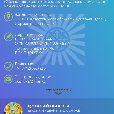
«Облыстық көркемөнерпаздардың халық шығармашылығы
мен кинобейнеқор орталығы» КМҚК
Заңды мекен-жайы:
110000, Қазақстан Республикасы, Қостанай қаласы,
Лермонтов көшесі, 15
Деректемелер:
БСН 990340002744
ЖСК KZ8594807KZT22031664
«Еуразиялық банк» АҚ
БСК EURIKZKA
Байланыс:
+7 (7142) 562-428
Электрондық пошта:
ocsnt.kz@mail.kz
ҚОСТАНАЙ ОБЛЫСЫ
ӘКІМДІГІНІҢ МӘДЕНИЕТ БАСҚАРМАСЫ