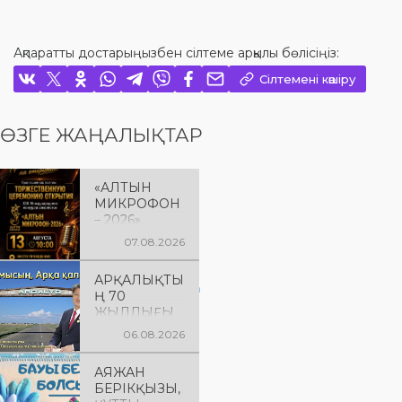
Ақпаратты достарыңызбен сілтеме арқылы бөлісіңіз:
Сілтемені көшіру
ӨЗГЕ ЖАҢАЛЫҚТАР
«АЛТЫН
МИКРОФОН
– 2026»
БАЙҚАУЫН
07.08.2026
ЫҢ
САЛТАНАТТ
АРҚАЛЫҚТЫ
Ы АШЫЛУЫ
View this post on Instagram
Ң 70
Сіздерді
ЖЫЛДЫҒЫ
вокалистерді
ҚҰТТЫ
ң «Алтын
06.08.2026
БОЛСЫН!
микрофон –
2026» XXII
АЯЖАН
халықаралық
БЕРІКҚЫЗЫ,
байқауының