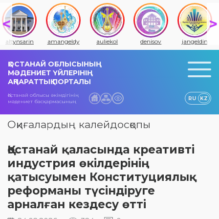
altynsarin
amangeldy
auliekol
denisov
jangeldin
ҚОСТАНАЙ ОБЛЫСЫНЫҢ
МӘДЕНИЕТ ҮЙЛЕРІНІҢ
АҚПАРАТТЫҚ ПОРТАЛЫ
Қостанай облысы әкімдігінің
RU
KZ
мәдениет басқармасының
Оқиғалардың калейдосқопы
Қостанай қаласында креативті
индустрия өкілдерінің
қатысуымен Конституциялық
реформаны түсіндіруге
арналған кездесу өтті