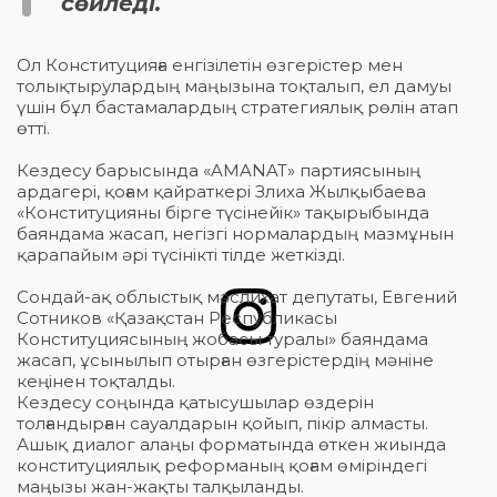
сөйледі.
Ол Конституцияға енгізілетін өзгерістер мен
толықтырулардың маңызына тоқталып, ел дамуы
үшін бұл бастамалардың стратегиялық рөлін атап
өтті.
Кездесу барысында «AMANAT» партиясының
ардагері, қоғам қайраткері Злиха Жылқыбаева
«Конституцияны бірге түсінейік» тақырыбында
баяндама жасап, негізгі нормалардың мазмұнын
қарапайым әрі түсінікті тілде жеткізді.
Сондай-ақ облыстық мәслихат депутаты, Евгений
Сотников «Қазақстан Республикасы
Конституциясының жобасы туралы» баяндама
жасап, ұсынылып отырған өзгерістердің мәніне
кеңінен тоқталды.
Кездесу соңында қатысушылар өздерін
толғандырған сауалдарын қойып, пікір алмасты.
Ашық диалог алаңы форматында өткен жиында
конституциялық реформаның қоғам өміріндегі
маңызы жан-жақты талқыланды.