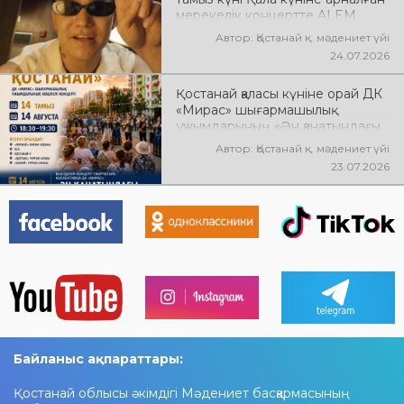
мерекелік концертте ALEM
өнер көрсетеді! @xcialem
Автор: Қостанай қ. мәдениет үйі
24.07.2026
Қостанай қаласы күніне орай ДК
«Мирас» шығармашылық
ұжымдарының «Ән қанатындағы
Қостанай» көшпелі концерті
Автор: Қостанай қ. мәдениет үйі
өтеді! Баршаңызды мерекелік
23.07.2026
концертке шақырамыз!
Байланыс ақпараттары:
Қостанай облысы әкімдігі Мәдениет басқармасының