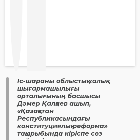
Іс-шараны облыстық халық
шығармашылығы
орталығының басшысы
Дәмер Қалқаев ашып,
«Қазақстан
Республикасындағы
конституциялық реформа»
тақырыбында кіріспе сөз