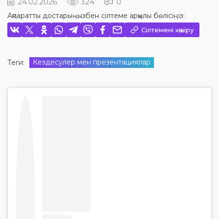
24.02.2026
324
0
Ақпаратты достарыңызбен сілтеме арқылы бөлісіңіз:
Сілтемені көшіру
Кездесулер мен презентациялар
Теги: