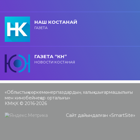
НАШ КОСТАНАЙ
ГАЗЕТА
ГАЗЕТА “КН”
НОВОСТИ КОСТАНАЯ
«Облыстық көркемөнерпаздардың халық шығармашылығы
мен кинобейнеқор орталығы»
КМҚК © 2016-2026
Сайт дайындалған «
SmartSite
»