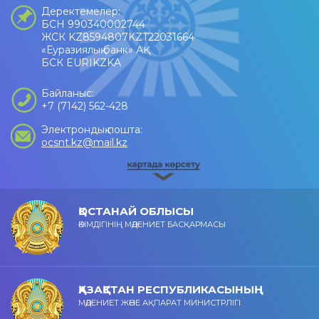
Деректемелер:
БСН 990340002744
ЖСК KZ8594807KZT22031664
«Еуразиялық банк» АҚ
БСК EURIKZKA
Байланыс:
+7 (7142) 562-428
Электрондық пошта:
ocsnt.kz@mail.kz
ҚОСТАНАЙ ОБЛЫСЫ
ӘКІМДІГІНІҢ МӘДЕНИЕТ БАСҚАРМАСЫ
ҚАЗАҚСТАН РЕСПУБЛИКАСЫНЫҢ
МӘДЕНИЕТ ЖӘНЕ АҚПАРАТ МИНИСТРЛІГІ