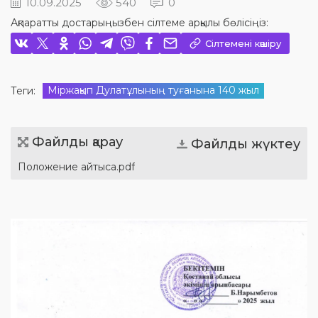
10.09.2025
540
0
Ақпаратты достарыңызбен сілтеме арқылы бөлісіңіз:
Сілтемені көшіру
Міржақып Дулатұлының туғанына 140 жыл
Теги:
Файлды қарау
Файлды жүктеу
Положение айтыса.pdf