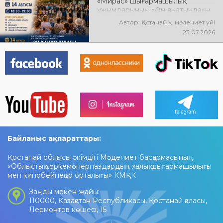
«Мирас» шығармашылық
ұжымдарының «Ән қанатындағы
Қостанай» көшпелі концерті
Автор: Қостанай қ. мәдениет үйі
өтеді! Баршаңызды мерекелік
23.07.2026
концертке шақырамыз!
Байланыс ақпараттары:
Қостанай облысы әкімдігі Мәдениет басқармасының
«Облыстық көркемөнерпаздардың халық шығармашылығы
мен кинобейнеқор орталығы» КМҚК
Заңды мекен-жайы:
110000, Қазақстан Республикасы, Қостанай қаласы,
Лермонтов көшесі, 15