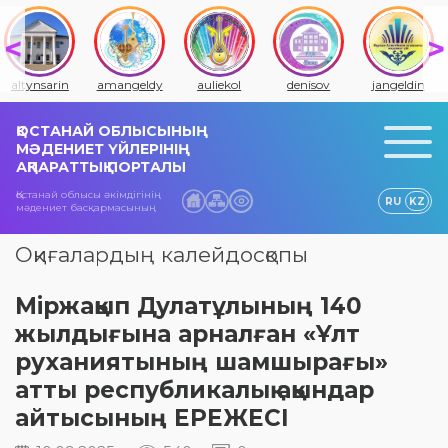
altynsarin
amangeldy
auliekol
denisov
jangeldin
ҚОСТАНАЙ ОБЛЫСЫНЫҢ
МӘДЕНИЕТ ҮЙЛЕРІНІҢ
АҚПАРАТТЫҚ ПОРТАЛЫ
Қостанай облысы әкімдігінің
RU
KZ
мәдениет басқармасының
Оқиғалардың калейдосқопы
Міржақып Дулатұлының 140
жылдығына арналған «Ұлт
руханиятының шамшырағы»
атты республикалық ақындар
айтысының ЕРЕЖЕСІ