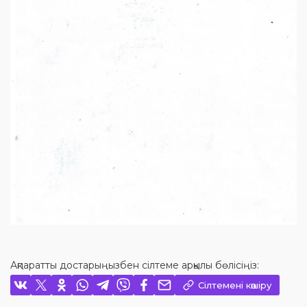
Ақпаратты достарыңызбен сілтеме арқылы бөлісіңіз:
Сілтемені көшіру