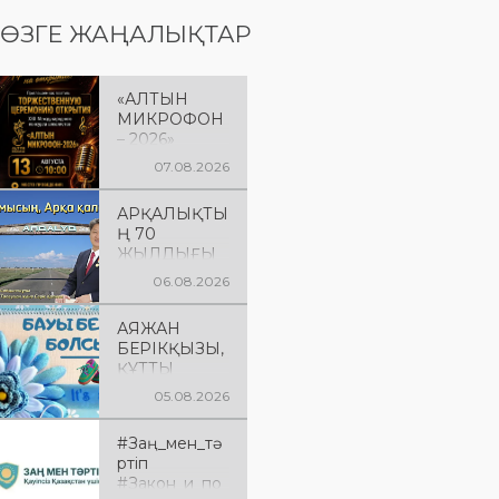
ӨЗГЕ ЖАҢАЛЫҚТАР
«АЛТЫН
МИКРОФОН
– 2026»
БАЙҚАУЫН
07.08.2026
ЫҢ
САЛТАНАТТ
АРҚАЛЫҚТЫ
Ы АШЫЛУЫ
Ң 70
Сіздерді
ЖЫЛДЫҒЫ
вокалистерді
ҚҰТТЫ
ң «Алтын
06.08.2026
БОЛСЫН!
микрофон –
2026» XXII
АЯЖАН
халықаралық
БЕРІКҚЫЗЫ,
байқауының
ҚҰТТЫ
салтанатты
БОЛСЫН!
05.08.2026
ашылу
рәсіміне
шақырамыз!
#Заң_мен_тә
Бұл күні түрлі
ртіп
елдерден
#Закон_и_по