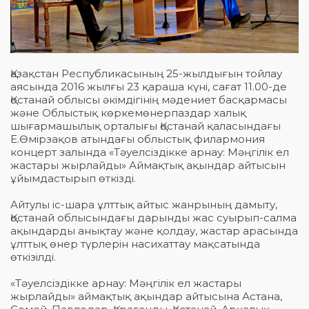
Қазақстан Республикасының 25-жылдығын тойлау
аясында 2016 жылғы 23 қараша күні, сағат 11.00-де
Қостанай облысы әкімдігінің мәдениет басқармасы
және Облыстық көркемөнерпаздар халық
шығармашылық орталығы Қостанай қаласындағы
Е.Өмірзақов атындағы облыстық филармония
концерт залында «Тәуелсіздікке арнау: Мәңгілік ел
жастары жырлайды» Аймақтық ақындар айтысын
ұйымдастырып өткізді.
Айтулы іс-шара ұлттық айтыс жанрының дамыту,
Қостанай облысындағы дарынды жас суырып-салма
ақындарды анықтау және қолдау, жастар арасында
ұлттық өнер түрлерін насихаттау мақсатында
өткізілді.
«Тәуелсіздікке арнау: Мәңгілік ел жастары
жырлайды» аймақтық ақындар айтысына Астана,