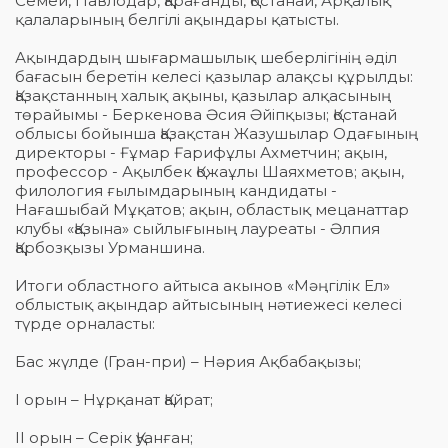
Семей, Павлодар, Қарағанды, Қостанай, Арқалық
қалаларының белгілі ақындары қатысты.
Ақындардың шығармашылық шеберлігінің әділ
бағасын беретін келесі қазылар алақсы құрылды:
Қазақстанның халық ақыны, қазылар алқасының
төрайымы - Беркенова Әсия Әйіпқызы; Қостанай
облысы бойынша Қазақстан Жазушылар Одағының
директоры - Ғұмар Ғарифұлы Ахметчин; ақын,
профессор - Ақылбек Қожаұлы Шаяхметов; ақын,
филология ғылымдарының кандидаты -
Нағашыбай Мұқатов; ақын, областық мецанаттар
клубы «Қазына» сыйлығының лауреаты - Әлпия
Қарбозқызы Урманшина.
Итоги областного айтыса акынов «Мәңгілік Ел»
облыстық ақындар айтысының нәтиежесі келесі
түрде орналасты:
Бас жүлде (Гран-при) – Нәрия Ақбабақызы;
I орын – Нұрқанат Қайрат;
II орын – Серік Қуанған;