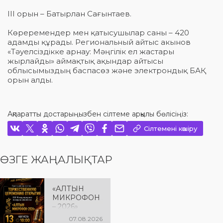
III орын – Батырлан Сағынтаев.
Көреремендер мен қатысушылар саны – 420
адамды құрады. Региональный айтыс акынов
«Тәуелсіздікке арнау: Мәңгілік ел жастары
жырлайды» аймақтық ақындар айтысы
облысымыздың баспасөз және электрондық БАҚ
орын алды.
Ақпаратты достарыңызбен сілтеме арқылы бөлісіңіз:
Сілтемені көшіру
ӨЗГЕ ЖАҢАЛЫҚТАР
«АЛТЫН
МИКРОФОН
– 2026»
БАЙҚАУЫН
07.08.2026