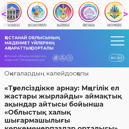
altynsarin
amangeldy
auliekol
denisov
jangeldin
ҚОСТАНАЙ ОБЛЫСЫНЫҢ
МӘДЕНИЕТ ҮЙЛЕРІНІҢ
АҚПАРАТТЫҚ ПОРТАЛЫ
Қостанай облысы әкімдігінің
RU
KZ
мәдениет басқармасының
Оқиғалардың калейдосқопы
«Тәуелсіздікке арнау: Мәңгілік ел
жастары жырлайды» аймақтық
ақындар айтысы бойынша
«Облыстық халық
шығармашылығы
көркемөнерпаздар орталығы»