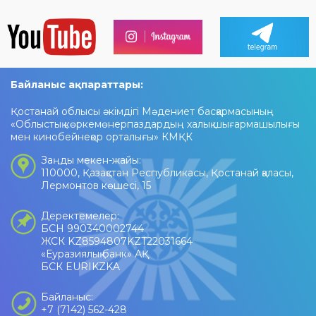
Байланыс ақпараттары:
Қостанай облысы әкімдігі Мәдениет басқармасының
«Облыстық көркемөнерпаздардың халық шығармашылығы
мен кинобейнеқор орталығы» КМҚК
Заңды мекен-жайы:
110000, Қазақстан Республикасы, Қостанай қаласы,
Лермонтов көшесі, 15
Деректемелер:
БСН 990340002744
ЖСК KZ8594807KZT22031664
«Еуразиялық банк» АҚ
БСК EURIKZKA
Байланыс:
+7 (7142) 562-428