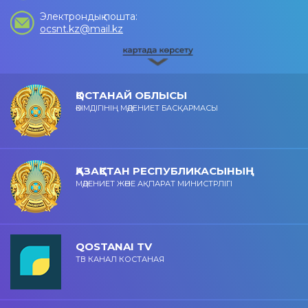
Электрондық пошта:
ocsnt.kz@mail.kz
ҚОСТАНАЙ ОБЛЫСЫ
ӘКІМДІГІНІҢ МӘДЕНИЕТ БАСҚАРМАСЫ
ҚАЗАҚСТАН РЕСПУБЛИКАСЫНЫҢ
МӘДЕНИЕТ ЖӘНЕ АҚПАРАТ МИНИСТРЛІГІ
QOSTANAI TV
ТВ КАНАЛ КОСТАНАЯ