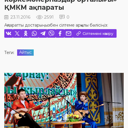
ҚМКМ ақпараты
23.11.2016
2591
0
Ақпаратты достарыңызбен сілтеме арқылы бөлісіңіз:
Сілтемені көшіру
Айтыс
Теги: