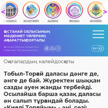
altynsarin
amangeldy
auliekol
denisov
jangeldin
ҚОСТАНАЙ ОБЛЫСЫНЫҢ
МӘДЕНИЕТ ҮЙЛЕРІНІҢ
АҚПАРАТТЫҚ ПОРТАЛЫ
Қостанай облысы әкімдігінің
RU
KZ
мәдениет басқармасының
Оқиғалардың калейдосқопы
Тобыл-Торғай даласы дәнге де,
әнге де бай. Жүректен шыққан
сазды әуен жанды тербейді.
Осылайша барша қазақ даласы
ән салып тұрғандай болады.
«Киелі Торғайым» - әні, сөзі: