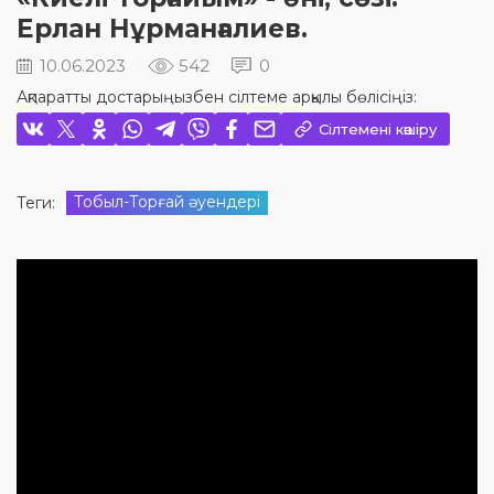
Ерлан Нұрманғалиев.
10.06.2023
542
0
Ақпаратты достарыңызбен сілтеме арқылы бөлісіңіз:
Сілтемені көшіру
Тобыл-Торғай әуендері
Теги: