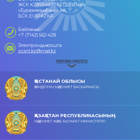
ЖСК KZ8594807KZT22031664
«Еуразиялық банк» АҚ
БСК EURIKZKA
Байланыс:
+7 (7142) 562-428
Электрондық пошта:
ocsnt.kz@mail.kz
ҚОСТАНАЙ ОБЛЫСЫ
ӘКІМДІГІНІҢ МӘДЕНИЕТ БАСҚАРМАСЫ
ҚАЗАҚСТАН РЕСПУБЛИКАСЫНЫҢ
МӘДЕНИЕТ ЖӘНЕ АҚПАРАТ МИНИСТРЛІГІ