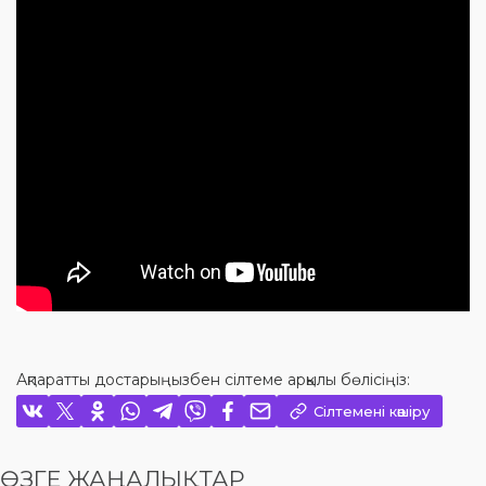
Ақпаратты достарыңызбен сілтеме арқылы бөлісіңіз:
Сілтемені көшіру
ӨЗГЕ ЖАҢАЛЫҚТАР