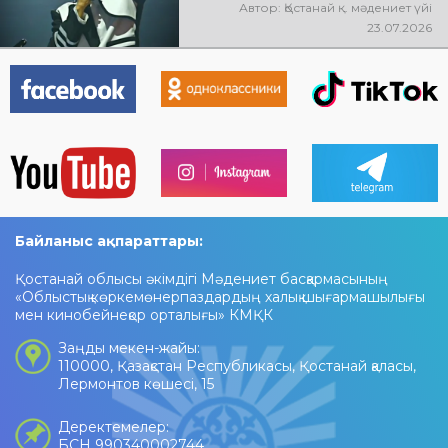
мерекелік концертте NE
Автор: Қостанай қ. мәдениет үйі
PROSTO ORCHESTRA өнер
23.07.2026
көрсетеді! @ne_prosto_orchestra
Байланыс ақпараттары:
Қостанай облысы әкімдігі Мәдениет басқармасының
«Облыстық көркемөнерпаздардың халық шығармашылығы
мен кинобейнеқор орталығы» КМҚК
Заңды мекен-жайы:
110000, Қазақстан Республикасы, Қостанай қаласы,
Лермонтов көшесі, 15
Деректемелер:
БСН 990340002744