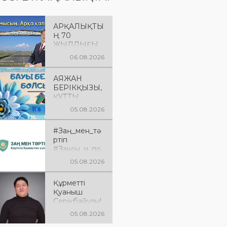
АРҚАЛЫҚТЫ
Ң 70
ЖЫЛДЫҒЫ
ҚҰТТЫ
06.08.2026
БОЛСЫН!
АЯЖАН
БЕРІКҚЫЗЫ,
ҚҰТТЫ
БОЛСЫН!
05.08.2026
#Заң_мен_тә
ртіп
#Закон_и_по
рядок
05.08.2026
Құрметті
Қуаныш
Серікбайұлы!
Сізді туған
05.08.2026
күніңізбен