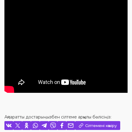
Ақпаратты достарыңызбен сілтеме арқылы бөлісіңіз:
Сілтемені көшіру