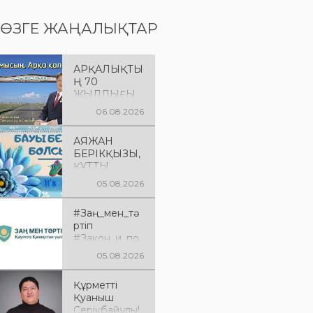
ӨЗГЕ ЖАҢАЛЫҚТАР
АРҚАЛЫҚТЫ
Ң 70
ЖЫЛДЫҒЫ
ҚҰТТЫ
06.08.2026
БОЛСЫН!
АЯЖАН
БЕРІКҚЫЗЫ,
ҚҰТТЫ
БОЛСЫН!
05.08.2026
#Заң_мен_тә
ртіп
#Закон_и_по
рядок
05.08.2026
Құрметті
Қуаныш
Серікбайұлы!