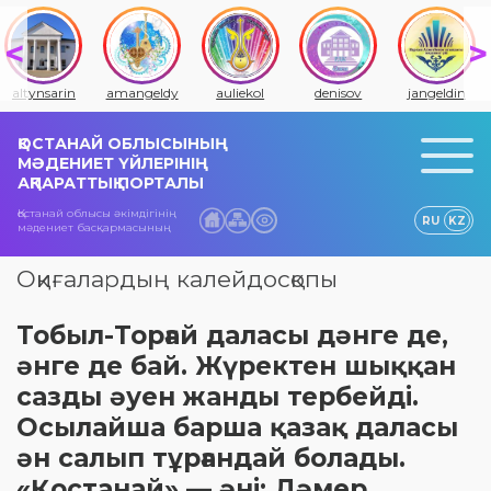
altynsarin
amangeldy
auliekol
denisov
jangeldin
ҚОСТАНАЙ ОБЛЫСЫНЫҢ
МӘДЕНИЕТ ҮЙЛЕРІНІҢ
АҚПАРАТТЫҚ ПОРТАЛЫ
Қостанай облысы әкімдігінің
RU
KZ
мәдениет басқармасының
Оқиғалардың калейдосқопы
Тобыл-Торғай даласы дәнге де,
әнге де бай. Жүректен шыққан
сазды әуен жанды тербейді.
Осылайша барша қазақ даласы
ән салып тұрғандай болады.
«Қостанай» — әні: Дәмер