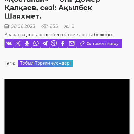
Қалқаев, сөзі: Ақылбек
Шаяхмет.
08.06.2023
855
0
Ақпаратты достарыңызбен сілтеме арқылы бөлісіңіз:
Сілтемені көшіру
Тобыл-Торғай әуендері
Теги: