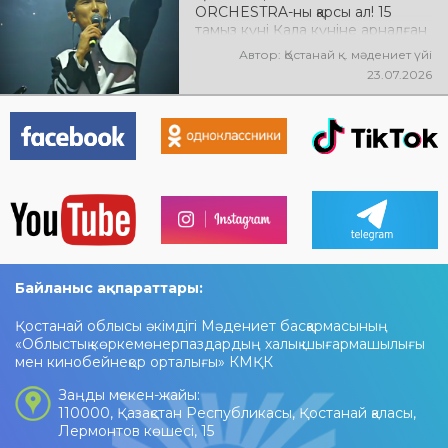
ORCHESTRA-ны қарсы ал! 15
тамыз күні Қала күніне арналған
мерекелік концертте NE
Автор: Қостанай қ. мәдениет үйі
PROSTO ORCHESTRA өнер
23.07.2026
көрсетеді! @ne_prosto_orchestra
Байланыс ақпараттары:
Қостанай облысы әкімдігі Мәдениет басқармасының
«Облыстық көркемөнерпаздардың халық шығармашылығы
мен кинобейнеқор орталығы» КМҚК
Заңды мекен-жайы:
110000, Қазақстан Республикасы, Қостанай қаласы,
Лермонтов көшесі, 15