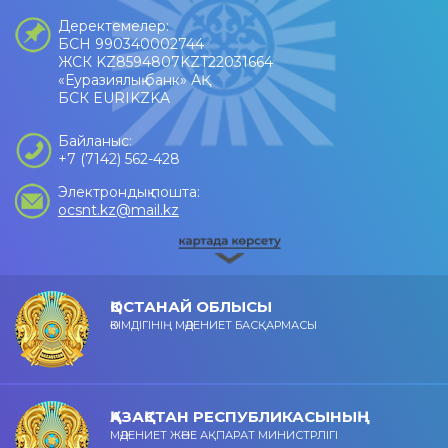
Деректемелер:
БСН 990340002744
ЖСК KZ8594807KZT22031664
«Еуразиялық банк» АҚ
БСК EURIKZKA
Байланыс:
+7 (7142) 562-428
Электрондық пошта:
ocsnt.kz@mail.kz
ҚОСТАНАЙ ОБЛЫСЫ
ӘКІМДІГІНІҢ МӘДЕНИЕТ БАСҚАРМАСЫ
ҚАЗАҚСТАН РЕСПУБЛИКАСЫНЫҢ
МӘДЕНИЕТ ЖӘНЕ АҚПАРАТ МИНИСТРЛІГІ