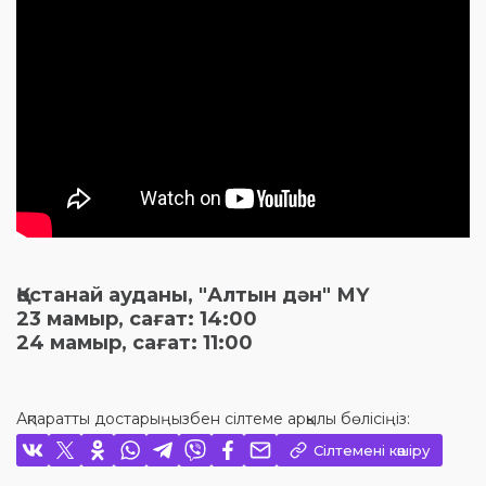
Қостанай ауданы, "Алтын дән" МҮ
23 мамыр, сағат: 14:00
24 мамыр, сағат: 11:00
Ақпаратты достарыңызбен сілтеме арқылы бөлісіңіз:
Сілтемені көшіру