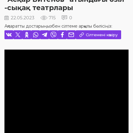
-сықақ театрлары
22.05.2023
715
0
Ақпаратты достарыңызбен сілтеме арқылы бөлісіңіз:
Сілтемені көшіру