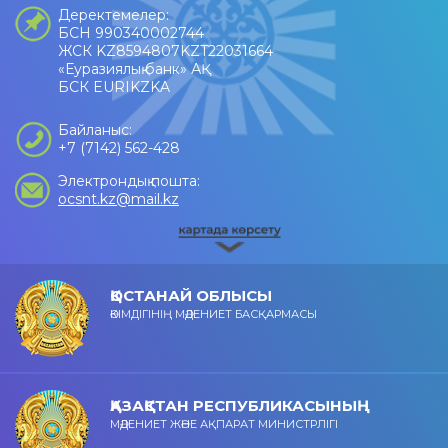
Деректемелер:
БСН 990340002744
ЖСК KZ8594807KZT22031664
«Еуразиялық банк» АҚ
БСК EURIKZKA
Байланыс:
+7 (7142) 562-428
Электрондық пошта:
ocsnt.kz@mail.kz
ҚОСТАНАЙ ОБЛЫСЫ
ӘКІМДІГІНІҢ МӘДЕНИЕТ БАСҚАРМАСЫ
ҚАЗАҚСТАН РЕСПУБЛИКАСЫНЫҢ
МӘДЕНИЕТ ЖӘНЕ АҚПАРАТ МИНИСТРЛІГІ