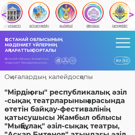
altynsarin
amangeldy
auliekol
denisov
jangeldin
ҚОСТАНАЙ ОБЛЫСЫНЫҢ
МӘДЕНИЕТ ҮЙЛЕРІНІҢ
АҚПАРАТТЫҚ ПОРТАЛЫ
Қостанай облысы әкімдігінің
RU
KZ
мәдениет басқармасының
Оқиғалардың калейдосқопы
"Мірдің оғы" республикалық әзіл
-сықақ театрларының арасында
өтетін байқау-фестивалінің
қатысушысы Жамбыл облысы
"Мыңбұлақ" әзіл-сықақ театры,
"Асқар Битенов" атындағы әзіл