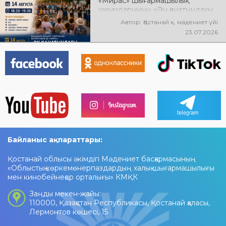
«Мирас» шығармашылық
ұжымдарының «Ән қанатындағы
Қостанай» көшпелі концерті
Автор: Қостанай қ. мәдениет үйі
өтеді! Баршаңызды мерекелік
23.07.2026
концертке шақырамыз!
Байланыс ақпараттары:
Қостанай облысы әкімдігі Мәдениет басқармасының
«Облыстық көркемөнерпаздардың халық шығармашылығы
мен кинобейнеқор орталығы» КМҚК
Заңды мекен-жайы:
110000, Қазақстан Республикасы, Қостанай қаласы,
Лермонтов көшесі, 15