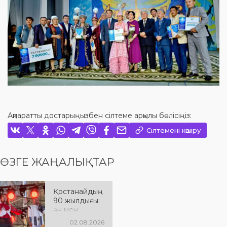
Ақпаратты достарыңызбен сілтеме арқылы бөлісіңіз:
Сілтемені көшіру
ӨЗГЕ ЖАҢАЛЫҚТАР
Қостанайдың
90 жылдығы:
ән мен
әсерге толы
02.08.2026