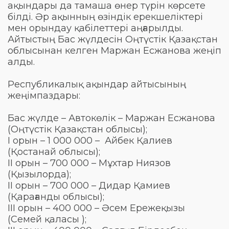
ақындары да тамаша өнер түрін көрсете
білді. Әр ақынның өзіндік ерекшеліктері
мен орындау қабілеттері аңғарылды.
Айтыстың Бас жүлдесін Оңтүстік Қазақстан
облысынан келген Маржан Есжанова жеңіп
алды.
Республикалық ақындар айтысының
жеңімпаздары:
Бас жүлде – Автокөлік – Маржан Есжанова
(Оңтүстік Қазақстан облысы);
І орын – 1 000 000 – Айбек Қалиев
(Қостанай облысы);
ІІ орын – 700 000 – Мұхтар Ниязов
(Қызылорда);
ІІ орын – 700 000 – Дидар Қамиев
(Қарағанды облысы);
ІІІ орын – 400 000 – Әсем Ережеқызы
(Семей қаласы );