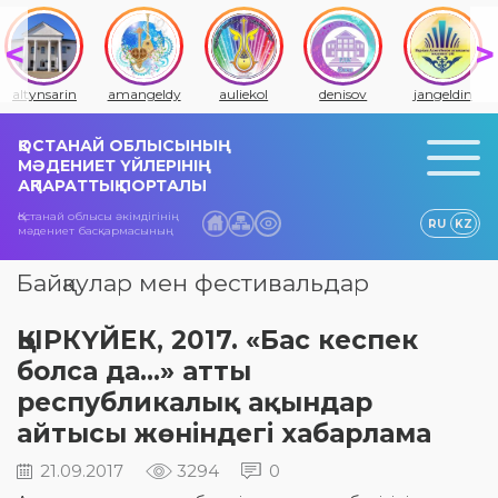
amangeldy
auliekol
denisov
jangeldin
jitiqara
ҚОСТАНАЙ ОБЛЫСЫНЫҢ
МӘДЕНИЕТ ҮЙЛЕРІНІҢ
АҚПАРАТТЫҚ ПОРТАЛЫ
Қостанай облысы әкімдігінің
RU
KZ
мәдениет басқармасының
Байқаулар мен фестивальдар
ҚЫРКҮЙЕК, 2017. «Бас кеспек
болса да...» атты
республикалық ақындар
айтысы жөніндегі хабарлама
21.09.2017
3294
0