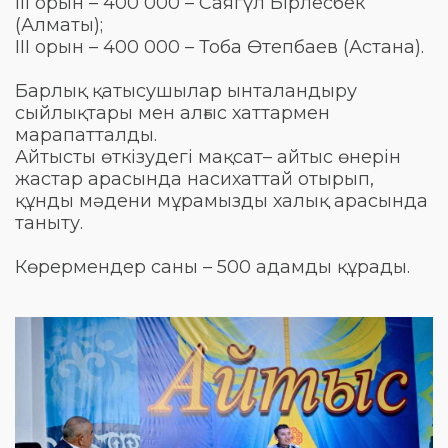
ІІІ орын – 400 000 – Саягүл Бірлесбек
(Алматы);
ІІІ орын – 400 000 – Тоба Өтепбаев (Астана).
Барлық қатысушылар ынталандыру
сыйлықтары мен алғыс хаттармен
марапатталды.
Айтысты өткізудегі мақсат– айтыс өнерін
жастар арасында насихаттай отырып,
құнды мәдени мұрамызды халық арасында
таныту.
Көрермендер саны – 500 адамды құрады.