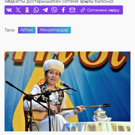
Ақпаратты достарыңызбен сілтеме арқылы бөлісіңіз:
Сілтемені көшіру
Айтыс
Жеңімпаздар
Теги: