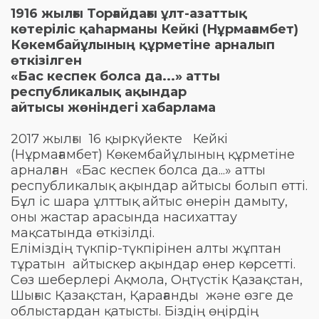
1916 жылғы Торғайдағы ұлт-азаттық
көтеріліс қаһарманы Кейкі (Нұрмағамбет)
Көкембайұлының құрметіне арналып
өткізілген
«Бас кеспек болса да...» атты
республикалық ақындар
айтысы жөніндегі хабарлама
2017 жылғы 16 қыркүйекте Кейкі
(Нұрмағамбет) Көкембайұлының құрметіне
арналған «Бас кеспек болса да...» атты
республикалық ақындар айтысы болып өтті.
Бұл іс шара ұлттық айтыс өнерін дамыту,
оны жастар арасында насихаттау
мақсатында өткізілді.
Еліміздің түкпір-түкпірінен алты жұптан
тұратын айтыскер ақындар өнер көрсетті.
Сөз шеберлері Ақмола, Оңтүстік Қазақстан,
Шығыс Қазақстан, Қарағанды және өзге де
облыстардан қатысты. Біздің өңірдің