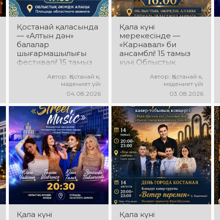
Қостанай қаласында
Қала күні
— «Алтын дән»
мерекесінде —
балалар
«Карнавал» би
шығармашылығы
ансамблі! 15 тамыз
фестивалі! 15 тамыз
күні Облыстық
күні Облыстық
әкімдік алаңында
Автор: Қостанай қ.
Автор: Қостанай қ.
әкімдік алаңында
«Карнавал» би
мәдениет үйі
мәдениет үйі
«Даму бала»
ансамблінің
04.08.2026
03.08.2026
жобасының балалар
концерттік
шығармашылық
бағдарламасы өтеді!
ұжымдары
Ансамбль жетекшісі
қатысатын «Алтын
— Шамиль
дән» фестивалі өтеді!
Фахрутдинов.
Сіздерді жас
Сіздерді әсерлі
таланттардың
хореографиялық
жарқын өнері, әсем
қойылымдар,
әндер, әсерлі билер
жарқын бейнелер,
мен мерекелік көңіл
қуатты ырғақ пен
күй күтеді!
мерекелік көңіл күй
күтеді!
Қала күні
Қала күні