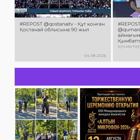
#REPOST @qostanaitv - Құт қонған
#REPOST 
Қостанай облысына 90 жыл
@qumaraq
аймағым
Қымбатты
қонақта
облысын
04.08.2026
мерейто
құттықт