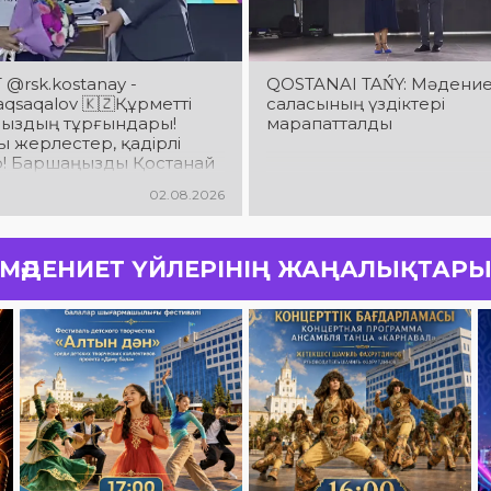
@rsk.kostanay -
QOSTANAI TAŃY: Мәдени
saqalov 🇰🇿Құрметті
саласының үздіктері
ыздың тұрғындары!
марапатталды
 жерлестер, қадірлі
р! Баршаңызды Қостанай
ың 90 жылдық
02.08.2026
йымен шын жүректен
аймын!
МӘДЕНИЕТ ҮЙЛЕРІНІҢ ЖАҢАЛЫҚТАР