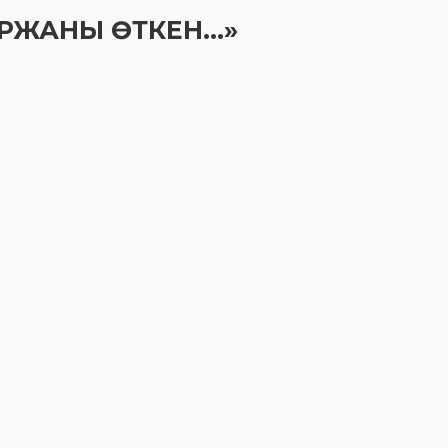
ҰРЖАНЫ ӨТКЕН…»