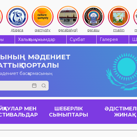
jitiqara
qamysty
qarabalyq1
qarasu
mailin
m
ры
Халықтық ұжымдар
Сұхбат
Галерея
Ш
СЫНЫҢ
МӘДЕНИЕТ
АТТЫҚ ПОРТАЛЫ
мәдениет басқармасының
ЙҚАУЛАР МЕН
ШЕБЕРЛІК
ӘДІСТІМЕЛ
СТИВАЛЬДАР
СЫНЫПТАРЫ
ЖИНАҚ