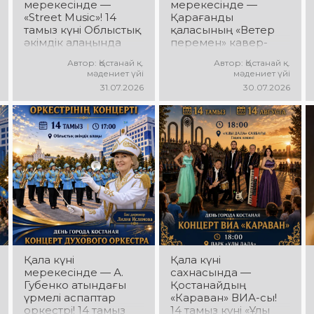
мерекесінде —
мерекесінде —
«Street Music»! 14
Қарағанды
тамыз күні Облыстық
қаласының «Ветер
әкімдік алаңында
перемен» кавер-
қаланың жастар
тобы! 14 тамыз күні
Автор: Қостанай қ.
Автор: Қостанай қ.
ұжымдарының
«Ұлы Дала»
мәдениет үйі
мәдениет үйі
«Street Music»
саябағында Юрий
31.07.2026
30.07.2026
концерттік
Шатунов пен
бағдарламасы өтеді!
«Ласковый май»
Сіздерді заманауи
тобының
музыка, жарқын
шығармашылығына
орындаулар, қуатты
арналған концерт
энергия мен көтеріңкі
өтеді! Сіздерді көпшілік
мерекелік көңіл күй
сүйіп тыңдайтын
күтеді!
әндер, жылы
естеліктер мен
ерекше музыкалық
атмосфера күтеді!
Қала күні
Қала күні
мерекесінде — А.
сахнасында —
Губенко атындағы
Қостанайдың
үрмелі аспаптар
«Караван» ВИА-сы!
оркестрі! 14 тамыз
14 тамыз күні «Ұлы