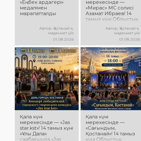
болыңыздар!
«Еңбек ардагері»
мерекесінде —
Келіңіздер, жас
медалімен
«Мирас» МС солисі
таланттарға бірге
марапатталды
Азамат Ибраев! 14
қолдау көрсетейік!
тамыз күні Облыстық
әкімдік алаңында
Автор: Қостанай қ.
Автор: Қостанай қ.
Азамат Ибраевтың
мәдениет үйі
мәдениет үйі
концерттік
01.08.2026
01.08.2026
бағдарламасы өтеді!
Сіздерді сүйікті
әндер, жарқын
орындау, қуатты
энергия мен көтеріңкі
мерекелік көңіл күй
күтеді!
Қала күні
Қала күні
мерекесінде — «Jas
мерекесінде —
star.kst»! 14 тамыз күні
«Сағындым,
«Ұлы Дала»
Қостанай»! 14 тамыз
саябағында «Jas
күні Облыстық