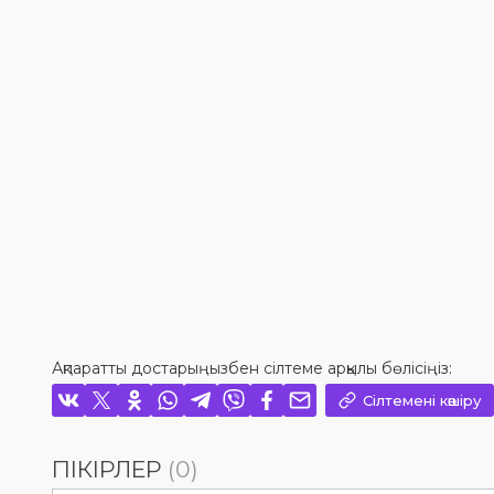
Ақпаратты достарыңызбен сілтеме арқылы бөлісіңіз:
Сілтемені көшіру
ПІКІРЛЕР
(0)