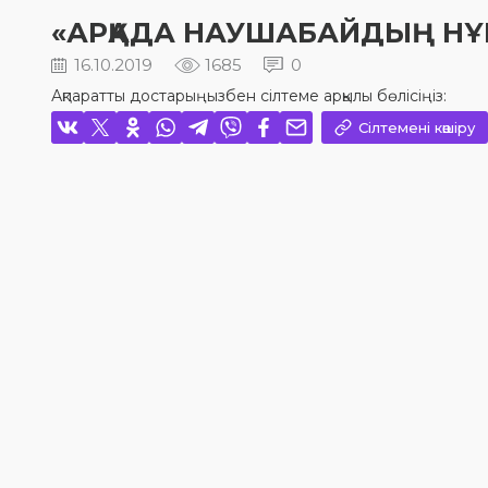
«АРҚАДА НАУШАБАЙДЫҢ Н
16.10.2019
1685
0
Ақпаратты достарыңызбен сілтеме арқылы бөлісіңіз:
Сілтемені көшіру