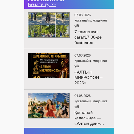
Бөлімге өту >>
07.08.2026
Қостанай қ. мәдениет
үйі
7 тамыз күні
сағат17:00-де
бекітілген
жоспарға және
KPI
07.08.2026
көрсеткіштерін
Қостанай қ. мәдениет
орындау аясында
үйі
«Таза Қазақстан»
«АЛТЫН
экологиялық
МИКРОФОН –
акциясына
2026»
арналған көшпелі
БАЙҚАУЫНЫҢ
концерт
САЛТАНАТТЫ
Меңдіқара
04.08.2026
АШЫЛУЫ
ауданының
Қостанай қ. мәдениет
Сіздерді
Красная Пресня
үйі
вокалистердің
ауылында
Қостанай
«Алтын
өткізілді
қаласында —
микрофон –
«Алтын дән»
2026» XXII
балалар
халықаралық