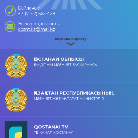
Байланыс:
+7 (7142) 562-428
Электрондық пошта:
ocsnt.kz@mail.kz
ҚОСТАНАЙ ОБЛЫСЫ
ӘКІМДІГІНІҢ МӘДЕНИЕТ БАСҚАРМАСЫ
ҚАЗАҚСТАН РЕСПУБЛИКАСЫНЫҢ
МӘДЕНИЕТ ЖӘНЕ АҚПАРАТ МИНИСТРЛІГІ
QOSTANAI TV
ТВ КАНАЛ КОСТАНАЯ