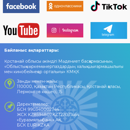
Байланыс ақпараттары:
Қостанай облысы әкімдігі Мәдениет басқармасының
«Облыстық көркемөнерпаздардың халық шығармашылығы
мен кинобейнеқор орталығы» КМҚК
Заңды мекен-жайы:
110000, Қазақстан Республикасы, Қостанай қаласы,
Лермонтов көшесі, 15
Деректемелер:
БСН 990340002744
ЖСК KZ8594807KZT22031664
«Еуразиялық банк» АҚ
БСК EURIKZKA