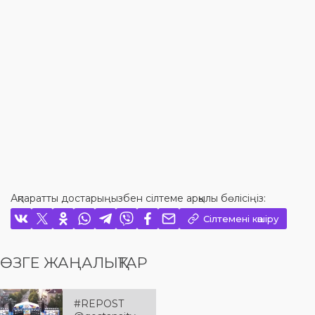
Ақпаратты достарыңызбен сілтеме арқылы бөлісіңіз:
Сілтемені көшіру
ӨЗГЕ ЖАҢАЛЫҚТАР
#REPOST