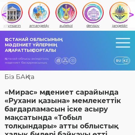
altynsarin
amangeldy
auliekol
denisov
jangeldin
ҚОСТАНАЙ ОБЛЫСЫНЫҢ
МӘДЕНИЕТ ҮЙЛЕРІНІҢ
АҚПАРАТТЫҚ ПОРТАЛЫ
Қостанай облысы әкімдігінің
RU
KZ
мәдениет басқармасының
Біз БАҚ-та
«Мирас» мәдениет сарайында
«Рухани қазына» мемлекеттік
бағдарламасын іске асыру
мақсатында «Тобыл
толқындары» атты облыстық
халық билері байқауы өтті