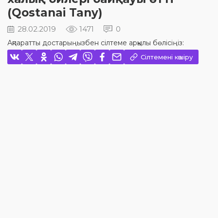
(Qostanai Tany)
28.02.2019
1471
0
Ақпаратты достарыңызбен сілтеме арқылы бөлісіңіз:
Сілтемені көшіру