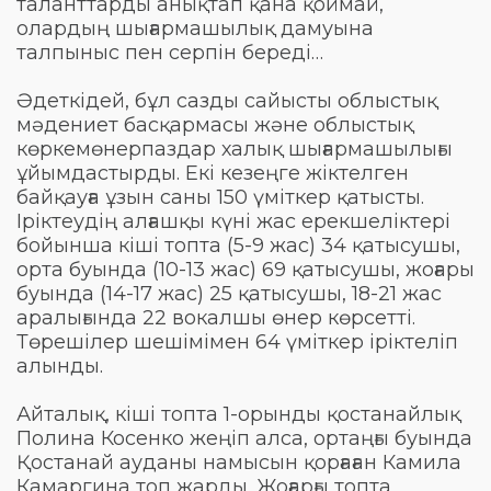
таланттарды анықтап қана қоймай,
олардың шығармашылық дамуына
талпыныс пен серпін береді…
Әдеткідей, бұл сазды сайысты облыстық
мәдениет басқармасы және облыстық
көркемөнерпаздар халық шығармашылығы
ұйымдастырды. Екі кезеңге жіктелген
байқауға ұзын саны 150 үміткер қатысты.
Іріктеудің алғашқы күні жас ерекшеліктері
бойынша кіші топта (5-9 жас) 34 қатысушы,
орта буында (10-13 жас) 69 қатысушы, жоғары
буында (14-17 жас) 25 қатысушы, 18-21 жас
аралығында 22 вокалшы өнер көрсетті.
Төрешілер шешімімен 64 үміткер іріктеліп
алынды.
Айталық, кіші топта 1-орынды қостанайлық
Полина Косенко жеңіп алса, ортаңғы буында
Қостанай ауданы намысын қорғаған Камила
Камаргина топ жарды. Жоғарғы топта