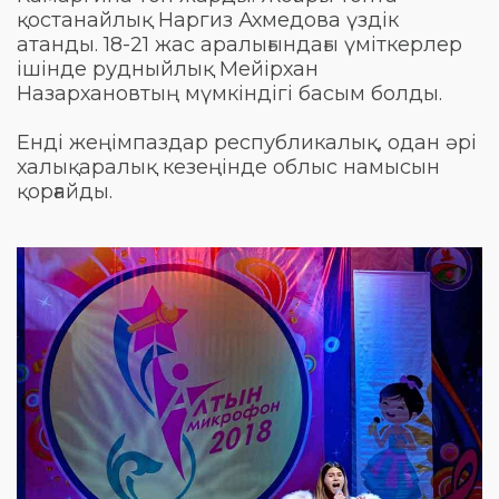
қостанайлық Наргиз Ахмедова үздік
атанды. 18-21 жас аралығындағы үміткерлер
ішінде рудныйлық Мейірхан
Назархановтың мүмкіндігі басым болды.
Енді жеңімпаздар республикалық, одан әрі
халықаралық кезеңінде облыс намысын
қорғайды.