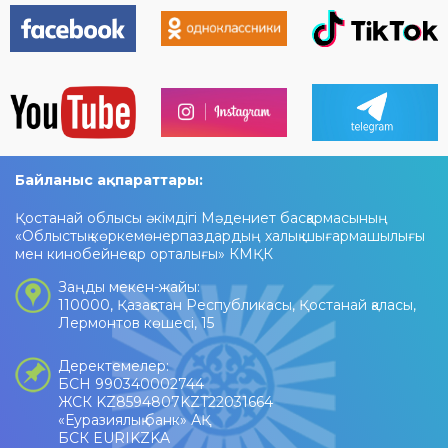
Байланыс ақпараттары:
Қостанай облысы әкімдігі Мәдениет басқармасының
«Облыстық көркемөнерпаздардың халық шығармашылығы
мен кинобейнеқор орталығы» КМҚК
Заңды мекен-жайы:
110000, Қазақстан Республикасы, Қостанай қаласы,
Лермонтов көшесі, 15
Деректемелер:
БСН 990340002744
ЖСК KZ8594807KZT22031664
«Еуразиялық банк» АҚ
БСК EURIKZKA