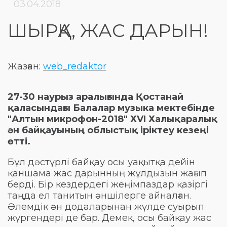
03.04.2018
ШЫРҚА, ЖАС ДАРЫН!
Жазған:
web_redaktor
27-30 наурыз аралығында Қостанай
қаласындағы Балалар музыка мектебінде
"Алтын микрофон-2018" ХVI Халықаралық
ән байқауының облыстық іріктеу кезеңі
өтті.
Бұл дәстүрлі байқау осы уақытқа дейін
қаншама жас дарынның жұлдызын жағып
берді. Бір кездердегі жеңімпаздар қазіргі
таңда ел танитын әншілерге айналған.
Әлемдік ән додаларынан жүлде суырып
жүргендері де бар. Демек, осы байқау жас