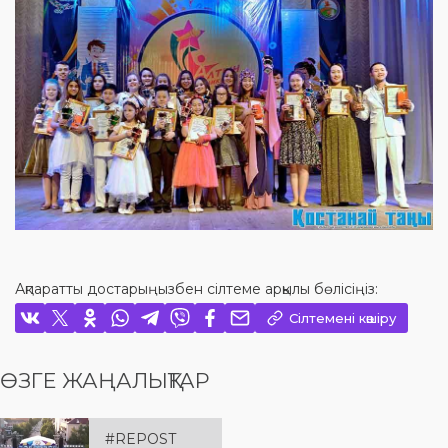
Ақпаратты достарыңызбен сілтеме арқылы бөлісіңіз:
Сілтемені көшіру
ӨЗГЕ ЖАҢАЛЫҚТАР
#REPOST