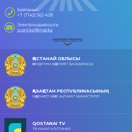
Байланыс:
+7 (7142) 562-428
Электрондық пошта:
ocsnt.kz@mail.kz
ҚОСТАНАЙ ОБЛЫСЫ
ӘКІМДІГІНІҢ МӘДЕНИЕТ БАСҚАРМАСЫ
ҚАЗАҚСТАН РЕСПУБЛИКАСЫНЫҢ
МӘДЕНИЕТ ЖӘНЕ АҚПАРАТ МИНИСТРЛІГІ
QOSTANAI TV
ТВ КАНАЛ КОСТАНАЯ