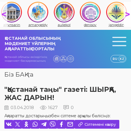
altynsarin
amangeldy
auliekol
denisov
jangeldin
ҚОСТАНАЙ ОБЛЫСЫНЫҢ
МӘДЕНИЕТ ҮЙЛЕРІНІҢ
АҚПАРАТТЫҚ ПОРТАЛЫ
Қостанай облысы әкімдігінің
RU
KZ
мәдениет басқармасының
Біз БАҚ-та
"Қостанай таңы" газеті: ШЫРҚА,
ЖАС ДАРЫН!
03.04.2018
1627
0
Ақпаратты достарыңызбен сілтеме арқылы бөлісіңіз:
Сілтемені көшіру