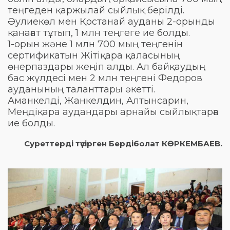
теңгеден қаржылай сыйлық берілді.
Әулиекөл мен Қостанай ауданы 2-орынды
қанағат тұтып, 1 млн теңгеге ие болды.
1-орын және 1 млн 700 мың теңгенін
сертификатын Жітіқара қаласының
өнерпаздары жеңіп алды. Ал байқаудың
бас жүлдесі мен 2 млн теңгені Федоров
ауданының таланттары әкетті.
Аманкелді, Жанкелдин, Алтынсарин,
Меңдіқара аудандары арнайы сыйлықтарға
ие болды.
Суреттерді түсірген Бердіболат КӨРКЕМБАЕВ.