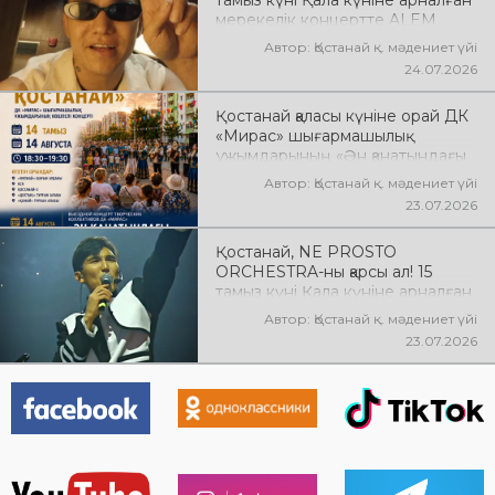
мерекелік концертте ALEM
өнер көрсетеді! @xcialem
Автор: Қостанай қ. мәдениет үйі
24.07.2026
Қостанай қаласы күніне орай ДК
«Мирас» шығармашылық
ұжымдарының «Ән қанатындағы
Қостанай» көшпелі концерті
Автор: Қостанай қ. мәдениет үйі
өтеді! Баршаңызды мерекелік
23.07.2026
концертке шақырамыз!
Қостанай, NE PROSTO
ORCHESTRA-ны қарсы ал! 15
тамыз күні Қала күніне арналған
мерекелік концертте NE
Автор: Қостанай қ. мәдениет үйі
PROSTO ORCHESTRA өнер
23.07.2026
көрсетеді! @ne_prosto_orchestra