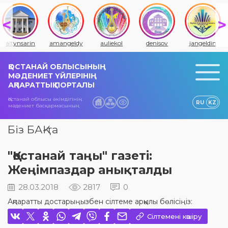
amangeldy
auliekol
denisov
jangeldin
jitiqara
ҚОСТАНАЙ ОБЛЫСЫНЫҢ
МӘДЕНИЕТ ҮЙЛЕРІНІҢ
АҚПАРАТТЫҚ ПОРТАЛЫ
Қостанай облысы әкімдігінің
RU
KZ
мәдениет басқармасының
Біз БАҚ-та
"Қостанай таңы" газеті:
Жеңімпаздар анықталды
28.03.2018
2817
0
Ақпаратты достарыңызбен сілтеме арқылы бөлісіңіз:
Сілтемені көшіру