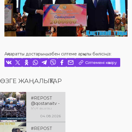
Ақпаратты достарыңызбен сілтеме арқылы бөлісіңіз:
Сілтемені көшіру
ӨЗГЕ ЖАҢАЛЫҚТАР
#REPOST
@qostanaitv -
Құт қонған
Қостанай
04.08.2026
облысына 90
жыл
#REPOST