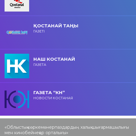
ҚОСТАНАЙ ТАҢЫ
ГАЗЕТІ
НАШ КОСТАНАЙ
ГАЗЕТА
ГАЗЕТА “КН”
НОВОСТИ КОСТАНАЯ
«Облыстық көркемөнерпаздардың халық шығармашылығы
мен кинобейнеқор орталығы»