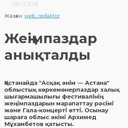
28.03.2018
Жазған:
web_redaktor
Жеңімпаздар
анықталды
Қостанайда "Асқақ әнім — Астана"
облыстық көркемөнерпаздар халық
шығармашылығы фестивалінің
жеңімпаздарын марапаттау рәсімі
және Гала-концерті өтті. Осынау
шараға облыс әкімі Архимед
Мұхамбетов қатысты.