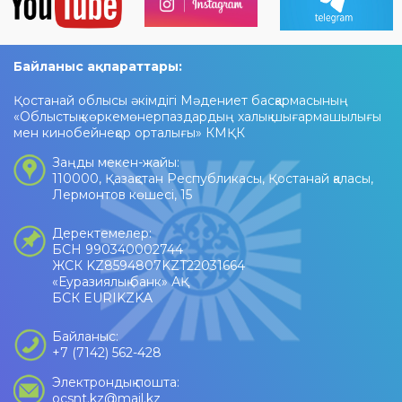
Байланыс ақпараттары:
Қостанай облысы әкімдігі Мәдениет басқармасының
«Облыстық көркемөнерпаздардың халық шығармашылығы
мен кинобейнеқор орталығы» КМҚК
Заңды мекен-жайы:
110000, Қазақстан Республикасы, Қостанай қаласы,
Лермонтов көшесі, 15
Деректемелер:
БСН 990340002744
ЖСК KZ8594807KZT22031664
«Еуразиялық банк» АҚ
БСК EURIKZKA
Байланыс:
+7 (7142) 562-428
Электрондық пошта:
ocsnt.kz@mail.kz