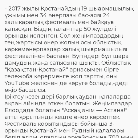
- 2017 жылы Қостанайдың 19 шығармашылық
ұжымы мен 34 өнерпазы бас-аяғы 24
халықаралық фестиваль мен байқауға
қатысқан. Біздің таланттар 50 жүлделі
орынды иеленген. Сол жеңімпаздардың
тең жартысы өнер жолын осы облыстық
көркемөнерпаздар халық шығармашылығы
фестивалінен бастаған. Бүгіндері бұл шара
дамудың жаңа сатысына шықты. Облыстық
"Қазақстан-Қостанай" арнасымен бірге
тележоба көрерменге жол тартты, оны
YouTube желіснен де көруге болады,-деді
өңір басшысы.
Іріктеу кезеңдері барлық аудан, қалаларда
ақпан айында өткен болатын. Жеңімпаздар
Елордада болатын "Асқақ әнім — Астана!"
атты қорытынды кеште өнер көрсетпек.
Фестиваль қорытындысы бойынша 3-
орынды Қостанай мен Рудный қалалары
бөліп алды, олардың әрқайсысына 700 мың