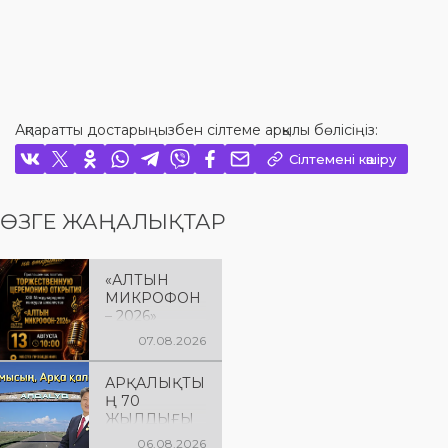
Ақпаратты достарыңызбен сілтеме арқылы бөлісіңіз:
Сілтемені көшіру
ӨЗГЕ ЖАҢАЛЫҚТАР
«АЛТЫН
МИКРОФОН
– 2026»
БАЙҚАУЫН
07.08.2026
ЫҢ
САЛТАНАТТ
АРҚАЛЫҚТЫ
Ы АШЫЛУЫ
Ң 70
Сіздерді
ЖЫЛДЫҒЫ
вокалистерді
ҚҰТТЫ
ң «Алтын
06.08.2026