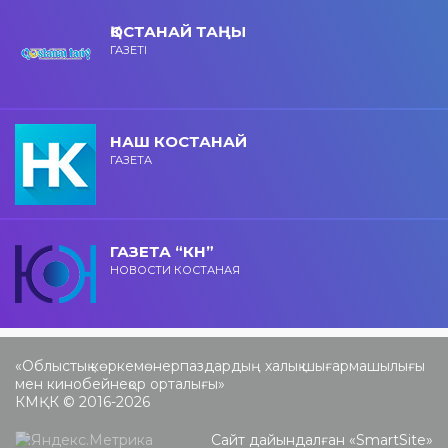
ҚОСТАНАЙ ТАҢЫ
ГАЗЕТІ
НАШ КОСТАНАЙ
ГАЗЕТА
ГАЗЕТА “КН”
НОВОСТИ КОСТАНАЯ
«Облыстық көркемөнерпаздардың халық шығармашылығы
мен кинобейнеқор орталығы»
КМҚК © 2016-2026
Сайт дайындалған «
SmartSite
»