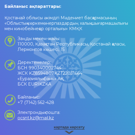
Байланыс ақпараттары:
Қостанай облысы әкімдігі Мәдениет басқармасының
«Облыстық көркемөнерпаздардың халық шығармашылығы
мен кинобейнеқор орталығы» КМҚК
Заңды мекен-жайы:
110000, Қазақстан Республикасы, Қостанай қаласы,
Лермонтов көшесі, 15
Деректемелер:
БСН 990340002744
ЖСК KZ8594807KZT22031664
«Еуразиялық банк» АҚ
БСК EURIKZKA
Байланыс:
+7 (7142) 562-428
Электрондық пошта:
ocsnt.kz@mail.kz