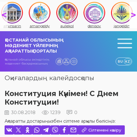
altynsarin
amangeldy
auliekol
denisov
jangeldin
ҚОСТАНАЙ ОБЛЫСЫНЫҢ
МӘДЕНИЕТ ҮЙЛЕРІНІҢ
АҚПАРАТТЫҚ ПОРТАЛЫ
Қостанай облысы әкімдігінің
RU
KZ
мәдениет басқармасының
Оқиғалардың калейдосқопы
Конституция Күнімен! С Днем
Конституции!
30.08.2018
1239
0
Ақпаратты достарыңызбен сілтеме арқылы бөлісіңіз:
Сілтемені көшіру