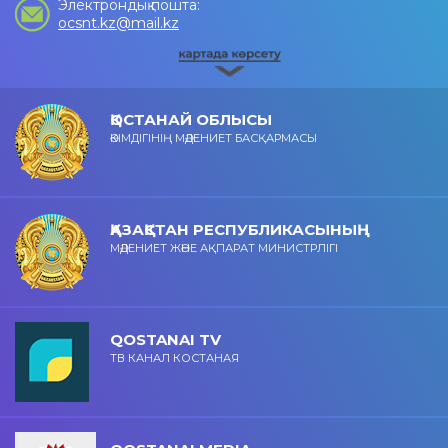
Электрондық пошта:
ocsnt.kz@mail.kz
ҚОСТАНАЙ ОБЛЫСЫ
ӘКІМДІГІНІҢ МӘДЕНИЕТ БАСҚАРМАСЫ
ҚАЗАҚСТАН РЕСПУБЛИКАСЫНЫҢ
МӘДЕНИЕТ ЖӘНЕ АҚПАРАТ МИНИСТРЛІГІ
QOSTANAI TV
ТВ КАНАЛ КОСТАНАЯ