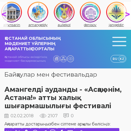
altynsarin
amangeldy
auliekol
denisov
jangeldin
ҚОСТАНАЙ ОБЛЫСЫНЫҢ
МӘДЕНИЕТ ҮЙЛЕРІНІҢ
АҚПАРАТТЫҚ ПОРТАЛЫ
Қостанай облысы әкімдігінің
RU
KZ
мәдениет басқармасының
Байқаулар мен фестивальдар
Амангелді ауданды - «Асқақ әнім,
Астана!» атты халық
шығармашылығы фестивалі
02.02.2018
2107
0
Ақпаратты достарыңызбен сілтеме арқылы бөлісіңіз: