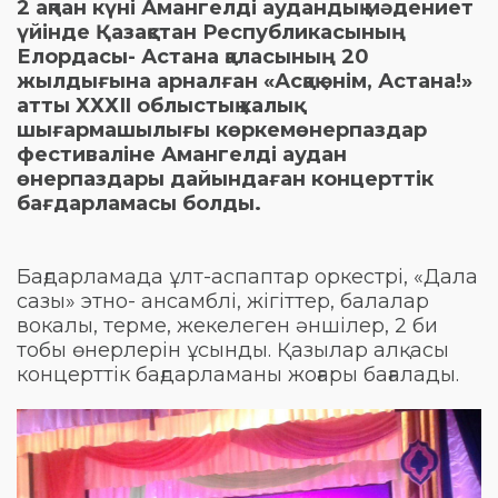
2 ақпан күні Амангелді аудандық мәдениет
үйінде Қазақстан Республикасының
Елордасы- Астана қаласының 20
жылдығына арналған «Асқақ әнім, Астана!»
атты ХХХІI облыстық халық
шығармашылығы көркемөнерпаздар
фестиваліне Амангелді аудан
өнерпаздары дайындаған концерттік
бағдарламасы болды.
Бағдарламада ұлт-аспаптар оркестрі, «Дала
сазы» этно- ансамблі, жігіттер, балалар
вокалы, терме, жекелеген әншілер, 2 би
тобы өнерлерін ұсынды. Қазылар алқасы
концерттік бағдарламаны жоғары бағалады.