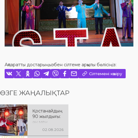
Ақпаратты достарыңызбен сілтеме арқылы бөлісіңіз:
Сілтемені көшіру
ӨЗГЕ ЖАҢАЛЫҚТАР
Қостанайдың
90 жылдығы:
ән мен
әсерге толы
02.08.2026
мерекелік