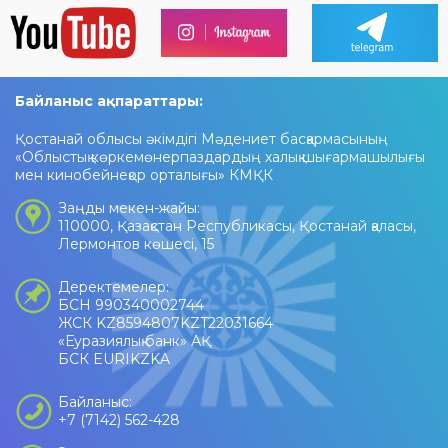
Байланыс ақпараттары:
Қостанай облысы әкімдігі Мәдениет басқармасының
«Облыстық көркемөнерпаздардың халық шығармашылығы
мен кинобейнеқор орталығы» КМҚК
Заңды мекен-жайы:
110000, Қазақстан Республикасы, Қостанай қаласы,
Лермонтов көшесі, 15
Деректемелер:
БСН 990340002744
ЖСК KZ8594807KZT22031664
«Еуразиялық банк» АҚ
БСК EURIKZKA
Байланыс:
+7 (7142) 562-428