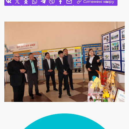
Сілтемені көшіру