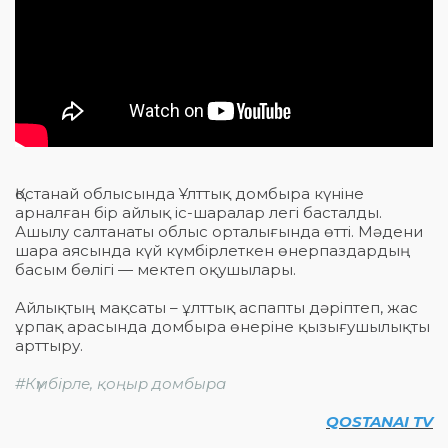
Қостанай облысында Ұлттық домбыра күніне
арналған бір айлық іс-шаралар легі басталды.
Ашылу салтанаты облыс орталығында өтті. Мәдени
шара аясында күй күмбірлеткен өнерпаздардың
басым бөлігі — мектеп оқушылары.
Айлықтың мақсаты – ұлттық аспапты дәріптеп, жас
ұрпақ арасында домбыра өнеріне қызығушылықты
арттыру.
#Күмбірле, қоңыр домбыра
QOSTANAI TV