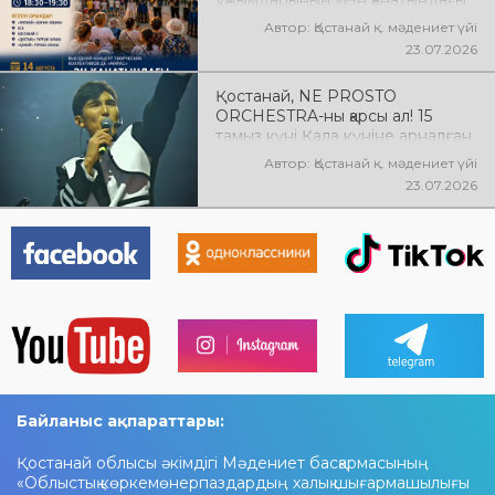
ұжымдарының «Ән қанатындағы
Қостанай» көшпелі концерті
Автор: Қостанай қ. мәдениет үйі
өтеді! Баршаңызды мерекелік
23.07.2026
концертке шақырамыз!
Қостанай, NE PROSTO
ORCHESTRA-ны қарсы ал! 15
тамыз күні Қала күніне арналған
мерекелік концертте NE
Автор: Қостанай қ. мәдениет үйі
PROSTO ORCHESTRA өнер
23.07.2026
көрсетеді! @ne_prosto_orchestra
Байланыс ақпараттары:
Қостанай облысы әкімдігі Мәдениет басқармасының
«Облыстық көркемөнерпаздардың халық шығармашылығы