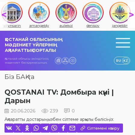
altynsarin
amangeldy
auliekol
denisov
jangeldin
ҚОСТАНАЙ ОБЛЫСЫНЫҢ
МӘДЕНИЕТ ҮЙЛЕРІНІҢ
АҚПАРАТТЫҚ ПОРТАЛЫ
Қостанай облысы әкімдігінің
RU
KZ
мәдениет басқармасының
Біз БАҚ-та
QOSTANAI TV: Домбыра күні |
Дарын
20.06.2026
239
0
Ақпаратты достарыңызбен сілтеме арқылы бөлісіңіз:
Сілтемені көшіру