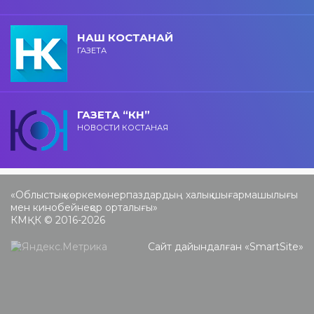
НАШ КОСТАНАЙ
ГАЗЕТА
ГАЗЕТА “КН”
НОВОСТИ КОСТАНАЯ
«Облыстық көркемөнерпаздардың халық шығармашылығы
мен кинобейнеқор орталығы»
КМҚК © 2016-2026
Сайт дайындалған «
SmartSite
»