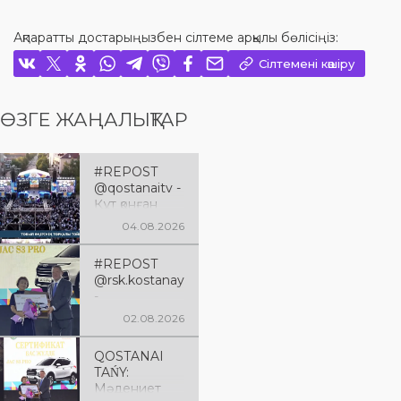
Ақпаратты достарыңызбен сілтеме арқылы бөлісіңіз:
Сілтемені көшіру
ӨЗГЕ ЖАҢАЛЫҚТАР
#REPOST
@qostanaitv -
Құт қонған
Қостанай
04.08.2026
облысына 90
жыл
#REPOST
@rsk.kostanay
-
@qumaraqsaq
02.08.2026
alov 🇰🇿
Құрметті
QOSTANAI
аймағымызды
TAŃY:
ң
Мәдениет
тұрғындары!