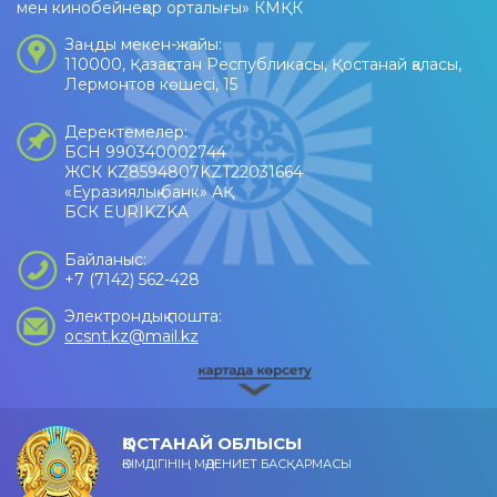
мен кинобейнеқор орталығы» КМҚК
Заңды мекен-жайы:
110000, Қазақстан Республикасы, Қостанай қаласы,
Лермонтов көшесі, 15
Деректемелер:
БСН 990340002744
ЖСК KZ8594807KZT22031664
«Еуразиялық банк» АҚ
БСК EURIKZKA
Байланыс:
+7 (7142) 562-428
Электрондық пошта:
ocsnt.kz@mail.kz
ҚОСТАНАЙ ОБЛЫСЫ
ӘКІМДІГІНІҢ МӘДЕНИЕТ БАСҚАРМАСЫ