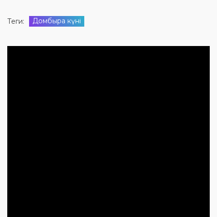
Домбыра күні
Теги: