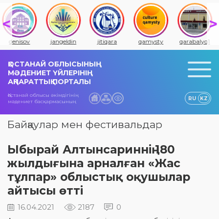
denisov
jangeldin
jitiqara
qamysty
qarabalyq1
ҚОСТАНАЙ ОБЛЫСЫНЫҢ
МӘДЕНИЕТ ҮЙЛЕРІНІҢ
АҚПАРАТТЫҚ ПОРТАЛЫ
Қостанай облысы әкімдігінің
RU
KZ
мәдениет басқармасының
Байқаулар мен фестивальдар
Ыбырай Алтынсариннің 180
жылдығына арналған «Жас
тұлпар» облыстық оқушылар
айтысы өтті
16.04.2021
2187
0