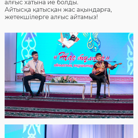
алғыс хатына ие болды.
Айтысқа қатысқан жас ақындарға,
жетекшілерге алғыс айтамыз!