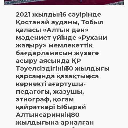
2021 жылдың 16 сәуірінде
Қостанай ауданы, Тобыл
қаласы «Алтын дән»
мәдениет үйінде «Рухани
жаңғыру» мемлекеттік
бағдарламасын жүзеге
асыру аясында ҚР
Тәуелсіздігінің 30 жылдығы
қарсаңында қазақтың аса
көрнекті ағартушы-
педагогы, жазушы,
этнограф, қоғам
қайраткері Ыбырай
Алтынсариннің 180
жылдығына арналған