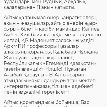
аудандары мен Рудный, Арқалық
қалаларынан 11 ақын қатысты.
Айтысқа танымал өнер қайраткерлері,
ақын – жазушылар, айтыс өнерінің қыр-
сырын білетін кәсіби мамандар Қалиев
Айбек Киікбайұлы - «Құрмет» орденінің
иегері, ҚР Мәдениет саласының үздігі
АрқМПИ профессоры Қазылар
алқасының төрағасы, Құлабаев Нұрқанат
Жүнісұлы – ақын, журналист,
Республикалық «Егеменді Қазақстан»
газетінің меншікті тілшісі, Нұғыман
Ағыбай Қараұлы – Ы.Алтынсарин
атындағы мамандандырылған мектеп–
интернатының қазақ тілі мен әдебиеті
пәнінің мұғалімі төрелік етті.
Айтыс қорытындысы бойынша, Бас