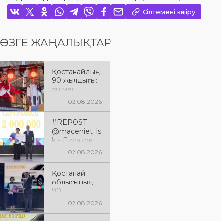
Сілтемені көшіру
ӨЗГЕ ЖАҢАЛЫҚТАР
Қостанайдың
90 жылдығы:
ән мен
әсерге толы
02.08.2026
мерекелік
кеш
#REPOST
@madeniet_ls
k - Лисаков
қаласы
02.08.2026
Қостанай
облысының
Қостанай
құрылғанына
облысының
90 жыл
90
толуына
жылдығына
арналған
02.08.2026
арналған
XXXVIII
мерейтойлық
«Өнеріміз