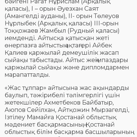
бәйгені Рагат Нұрислам (Арқалық
қаласы), І – орын Әуезхан Саят
(Амангелді ауданы), ІІ- орын Төлеуов
Нұрлыбек (Арқалық қаласы) ІІІ-орын
Тоққожаев Жамбыл (Рудный қаласы)
иемденді. Айтысқа қатысқан жеті
өнерпазға айтыстың ақтаңгері Айбек
Қалиев қаржылай демеушілік жасап
сыйақы табыстады. Айтыс жеңімпаздары
қаржылай сыйақы және дипломдармен
марапатталды.
«Жас тұлпар» айтысына жас ақындарды
баулып, тәжірибелі тәлімгерлігі үшін
жетекшілер Ахметбеков Байбатыр,
Аюпов Сейілхан, Айтқожин Мырзагелді,
Ізтілеу Мамайға Қостанай облыстық
мәдениет басқармасының, Қостанай
облыстық білім басқарма басшыларының