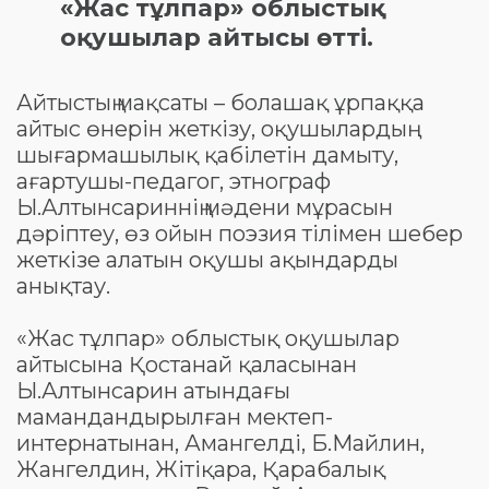
«Жас тұлпар» облыстық
оқушылар айтысы өтті.
Айтыстың мақсаты – болашақ ұрпаққа
айтыс өнерін жеткізу, оқушылардың
шығармашылық қабілетін дамыту,
ағартушы-педагог, этнограф
Ы.Алтынсариннің мәдени мұрасын
дәріптеу, өз ойын поэзия тілімен шебер
жеткізе алатын оқушы ақындарды
анықтау.
«Жас тұлпар» облыстық оқушылар
айтысына Қостанай қаласынан
Ы.Алтынсарин атындағы
мамандандырылған мектеп-
интернатынан, Амангелді, Б.Майлин,
Жангелдин, Жітіқара, Қарабалық