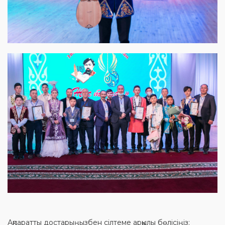
Ақпаратты достарыңызбен сілтеме арқылы бөлісіңіз: