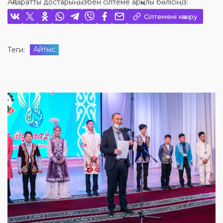
Ақпаратты достарыңызбен сілтеме арқылы бөлісіңіз:
Сілтемені көшіру
Айтыс
Теги: