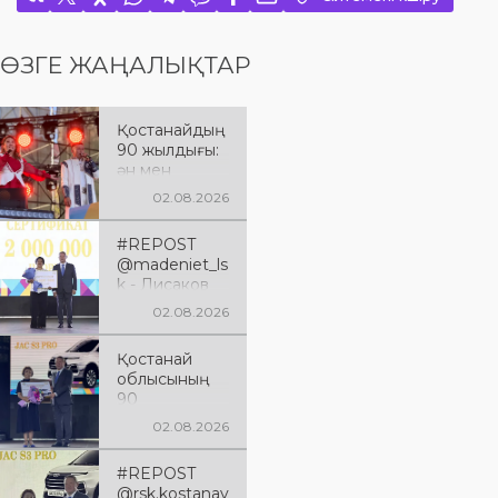
ӨЗГЕ ЖАҢАЛЫҚТАР
Қостанайдың
90 жылдығы:
ән мен
әсерге толы
02.08.2026
мерекелік
кеш
#REPOST
@madeniet_ls
k - Лисаков
қаласы
02.08.2026
Қостанай
облысының
Қостанай
құрылғанына
облысының
90 жыл
90
толуына
жылдығына
арналған
02.08.2026
арналған
XXXVIII
мерейтойлық
«Өнеріміз
#REPOST
іс-шаралар
саған,
@rsk.kostanay