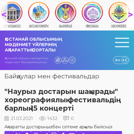
altynsarin
amangeldy
auliekol
denisov
jangeldin
ҚОСТАНАЙ ОБЛЫСЫНЫҢ
МӘДЕНИЕТ ҮЙЛЕРІНІҢ
АҚПАРАТТЫҚ ПОРТАЛЫ
Қостанай облысы әкімдігінің
RU
KZ
мәдениет басқармасының
Байқаулар мен фестивальдар
"Наурыз достарын шақырады"
хореографиялық фестивальдің
барлық 15 концерті
21.03.2021
1432
0
Ақпаратты достарыңызбен сілтеме арқылы бөлісіңіз: