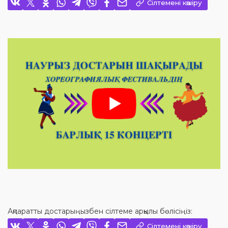
Сілтемені көшіру
Ақпаратты достарыңызбен сілтеме арқылы бөлісіңіз:
Сілтемені көшіру