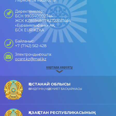
Лермонтов көшесі, 15
Деректемелер:
БСН 990340002744
ЖСК KZ8594807KZT22031664
«Еуразиялық банк» АҚ
БСК EURIKZKA
Байланыс:
+7 (7142) 562-428
Электрондық пошта:
ocsnt.kz@mail.kz
ҚОСТАНАЙ ОБЛЫСЫ
ӘКІМДІГІНІҢ МӘДЕНИЕТ БАСҚАРМАСЫ
ҚАЗАҚСТАН РЕСПУБЛИКАСЫНЫҢ