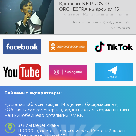
Қостанай, NE PROSTO
ORCHESTRA-ны қарсы ал! 15
тамыз күні Қала күніне арналған
мерекелік концертте NE
Автор: Қостанай қ. мәдениет үйі
PROSTO ORCHESTRA өнер
23.07.2026
көрсетеді! @ne_prosto_orchestra
Байланыс ақпараттары:
Қостанай облысы әкімдігі Мәдениет басқармасының
«Облыстық көркемөнерпаздардың халық шығармашылығы
мен кинобейнеқор орталығы» КМҚК
Заңды мекен-жайы:
110000, Қазақстан Республикасы, Қостанай қаласы,