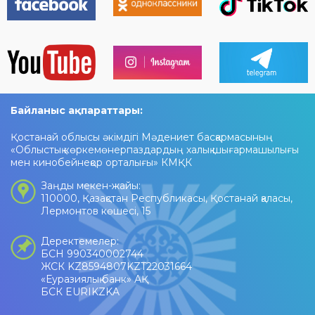
Байланыс ақпараттары:
Қостанай облысы әкімдігі Мәдениет басқармасының
«Облыстық көркемөнерпаздардың халық шығармашылығы
мен кинобейнеқор орталығы» КМҚК
Заңды мекен-жайы:
110000, Қазақстан Республикасы, Қостанай қаласы,
Лермонтов көшесі, 15
Деректемелер:
БСН 990340002744
ЖСК KZ8594807KZT22031664
«Еуразиялық банк» АҚ
БСК EURIKZKA