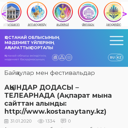
altynsarin
amangeldy
auliekol
denisov
jangeldin
ҚОСТАНАЙ ОБЛЫСЫНЫҢ
МӘДЕНИЕТ ҮЙЛЕРІНІҢ
АҚПАРАТТЫҚ ПОРТАЛЫ
Қостанай облысы әкімдігінің
RU
KZ
мәдениет басқармасының
Байқаулар мен фестивальдар
АҚЫНДАР ДОДАСЫ –
ТЕЛЕАРНАДА (Ақпарат мына
сайттан алынды:
http://www.kostanaytany.kz)
31.01.2020
1334
0