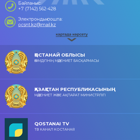
Байланыс:
+7 (7142) 562-428
Электрондық пошта:
ocsnt.kz@mail.kz
ҚОСТАНАЙ ОБЛЫСЫ
ӘКІМДІГІНІҢ МӘДЕНИЕТ БАСҚАРМАСЫ
ҚАЗАҚСТАН РЕСПУБЛИКАСЫНЫҢ
МӘДЕНИЕТ ЖӘНЕ АҚПАРАТ МИНИСТРЛІГІ
QOSTANAI TV
ТВ КАНАЛ КОСТАНАЯ