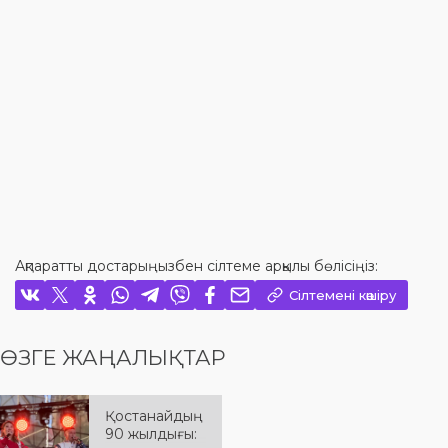
Ақпаратты достарыңызбен сілтеме арқылы бөлісіңіз:
Сілтемені көшіру
ӨЗГЕ ЖАҢАЛЫҚТАР
Қостанайдың
90 жылдығы: