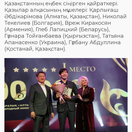
Қазақстанның еңбек сіңірген қайраткері.
Қазылар алқасының мүшелері: Қарлығаш
Әбдікәрімова (Алматы, Қазақстан), Николай
Текелиев (Болгария), Вреж Киракосян
(Армения), Глеб Лапицкий (Беларусь),
Гүлнара Тойғанбаева (Қырғызстан), Татьяна
Апанасенко (Украина), Гүлбану Абдуллина
(Қостанай, Қазақстан).