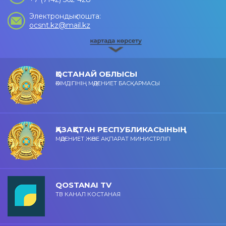
Электрондық пошта:
ocsnt.kz@mail.kz
ҚОСТАНАЙ ОБЛЫСЫ
ӘКІМДІГІНІҢ МӘДЕНИЕТ БАСҚАРМАСЫ
ҚАЗАҚСТАН РЕСПУБЛИКАСЫНЫҢ
МӘДЕНИЕТ ЖӘНЕ АҚПАРАТ МИНИСТРЛІГІ
QOSTANAI TV
ТВ КАНАЛ КОСТАНАЯ