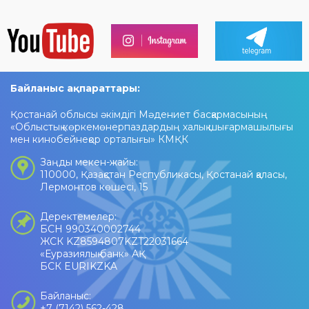
Байланыс ақпараттары:
Қостанай облысы әкімдігі Мәдениет басқармасының
«Облыстық көркемөнерпаздардың халық шығармашылығы
мен кинобейнеқор орталығы» КМҚК
Заңды мекен-жайы:
110000, Қазақстан Республикасы, Қостанай қаласы,
Лермонтов көшесі, 15
Деректемелер:
БСН 990340002744
ЖСК KZ8594807KZT22031664
«Еуразиялық банк» АҚ
БСК EURIKZKA
Байланыс:
+7 (7142) 562-428