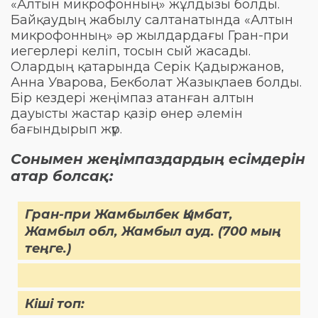
«Алтын микрофонның» жұлдызы болды.
Байқаудың жабылу салтанатында «Алтын
микрофонның» әр жылдардағы Гран-при
иегерлері келіп, тосын сый жасады.
Олардың қатарында Серік Қадыржанов,
Анна Уварова, Бекболат Жазықпаев болды.
Бір кездері жеңімпаз атанған алтын
дауысты жастар қазір өнер әлемін
бағындырып жүр.
Сонымен жеңімпаздардың есімдерін
атар болсақ:
Гран-при Жамбылбек Қымбат,
Жамбыл обл, Жамбыл ауд. (700 мың
теңге.)
Кіші топ: