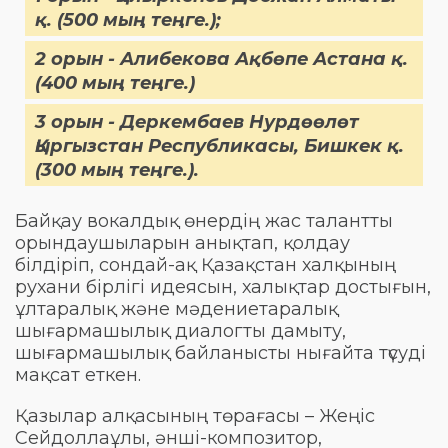
қ. (500 мың теңге.);
2 орын - Алибекова Ақбөпе Астана қ.
(400 мың теңге.)
3 орын - Деркембаев Нурдөөлөт
Қыргызстан Республикасы, Бишкек қ.
(300 мың теңге.).
Байқау вокалдық өнердің жас талантты
орындаушыларын анықтап, қолдау
білдіріп, сондай-ақ Қазақстан халқының
рухани бірлігі идеясын, халықтар достығын,
ұлтаралық және мәдениетаралық
шығармашылық диалогты дамыту,
шығармашылық байланысты нығайта түсуді
мақсат еткен.
Қазылар алқасының төрағасы – Жеңіс
Сейдоллаұлы, әнші-композитор,