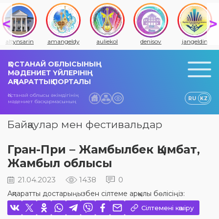
altynsarin
amangeldy
auliekol
denisov
jangeldin
ҚОСТАНАЙ ОБЛЫСЫНЫҢ
МӘДЕНИЕТ ҮЙЛЕРІНІҢ
АҚПАРАТТЫҚ ПОРТАЛЫ
Қостанай облысы әкімдігінің
RU
KZ
мәдениет басқармасының
Байқаулар мен фестивальдар
Гран-При – Жамбылбек Қымбат,
Жамбыл облысы
21.04.2023
1438
0
Ақпаратты достарыңызбен сілтеме арқылы бөлісіңіз:
Сілтемені көшіру