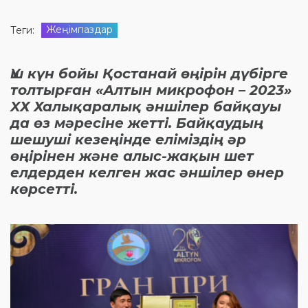
Жеңімпаздар
Теги:
Үш күн бойы Қостанай өңірін дүбірге
толтырған «Алтын микрофон – 2023»
XХ Халықаралық әншілер байқауы
да өз мәресіне жетті. Байқаудың
шешуші кезеңінде еліміздің әр
өңірінен және алыс-жақын шет
елдерден келген жас әншілер өнер
көрсетті.