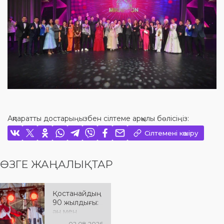
Ақпаратты достарыңызбен сілтеме арқылы бөлісіңіз:
Сілтемені көшіру
ӨЗГЕ ЖАҢАЛЫҚТАР
Қостанайдың
90 жылдығы:
ән мен
әсерге толы
02.08.2026