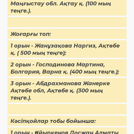
Маңғыстау обл. Ақтау қ. (100 мың
теңге.).
Жоғарғы топ:
1 орын - Жанұзақова Наргиз, Ақтөбе
қ. ( 500 мың теңге);
2 орын - Господинова Мартина,
Болгария, Варна қ. (400 мың теңге.);
3 орын - Абдрахманова Жанерке
Ақтөбе обл, Ақтөбе қ. (300 мың
теңге.).
Кәсіпқойлар тобы бойынша:
1 орын - Қайыркенов Досжан Алматы