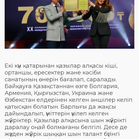
Екі күн қатарынан қазылар алқасы кіші,
ортаншы, ересектер және кәсіби
санатының өнерін бағалап, саралады.
Байқауға Қазақстаннан өзге Болгария,
Армения, Қырғызстан, Украина және
Өзбекстан елдерінен келген әншілер келіп
қатысқан болатын. Барлығы да жақсы
дайындалып, үміттерін үкілеп келген
жүйріктер. Қазылар алқасына шын жүйрікті
даралау оңай болмағаны белгілі. Десе де
жүзден жүйрік шыққан шын талант бүгінгі