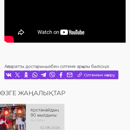
Ақпаратты достарыңызбен сілтеме арқылы бөлісіңіз:
Сілтемені көшіру
ӨЗГЕ ЖАҢАЛЫҚТАР
Қостанайдың
90 жылдығы:
ән мен
әсерге толы
02.08.2026