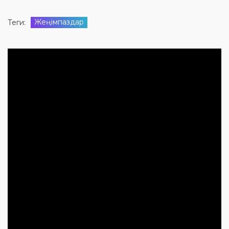
Жеңімпаздар
Теги: