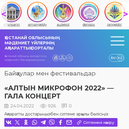
altynsarin
amangeldy
auliekol
denisov
jangeldin
ҚОСТАНАЙ ОБЛЫСЫНЫҢ
МӘДЕНИЕТ ҮЙЛЕРІНІҢ
АҚПАРАТТЫҚ ПОРТАЛЫ
Қостанай облысы әкімдігінің
RU
KZ
мәдениет басқармасының
Байқаулар мен фестивальдар
«АЛТЫН МИКРОФОН 2022» —
ГАЛА КОНЦЕРТ
24.04.2022
926
0
Ақпаратты достарыңызбен сілтеме арқылы бөлісіңіз:
Сілтемені көшіру