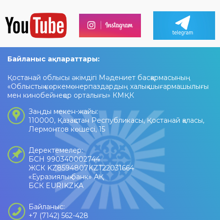
Байланыс ақпараттары:
Қостанай облысы әкімдігі Мәдениет басқармасының
«Облыстық көркемөнерпаздардың халық шығармашылығы
мен кинобейнеқор орталығы» КМҚК
Заңды мекен-жайы:
110000, Қазақстан Республикасы, Қостанай қаласы,
Лермонтов көшесі, 15
Деректемелер:
БСН 990340002744
ЖСК KZ8594807KZT22031664
«Еуразиялық банк» АҚ
БСК EURIKZKA
Байланыс:
+7 (7142) 562-428