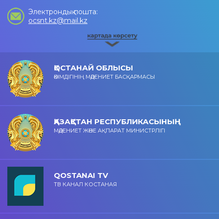
Электрондық пошта:
ocsnt.kz@mail.kz
ҚОСТАНАЙ ОБЛЫСЫ
ӘКІМДІГІНІҢ МӘДЕНИЕТ БАСҚАРМАСЫ
ҚАЗАҚСТАН РЕСПУБЛИКАСЫНЫҢ
МӘДЕНИЕТ ЖӘНЕ АҚПАРАТ МИНИСТРЛІГІ
QOSTANAI TV
ТВ КАНАЛ КОСТАНАЯ